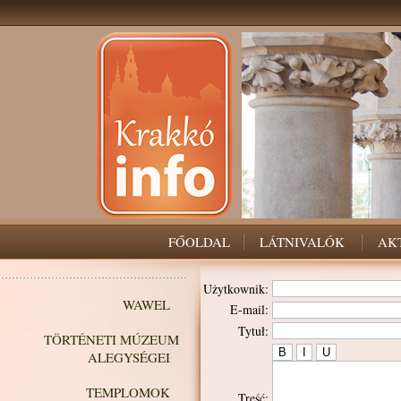
FŐOLDAL
LÁTNIVALÓK
AK
Użytkownik:
WAWEL
E-mail:
Tytuł:
TÖRTÉNETI MÚZEUM
ALEGYSÉGEI
TEMPLOMOK
Treść: