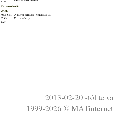
2026
Re: Auschwitz
~Csilla
15:05 Csü,
Ó, nagyon sajnálom! Nekünk 20. 21.
25 Jún
22. lett volna jó.
2026
2013-02-20 -tól te v
1999-2026 ©
MATinterne