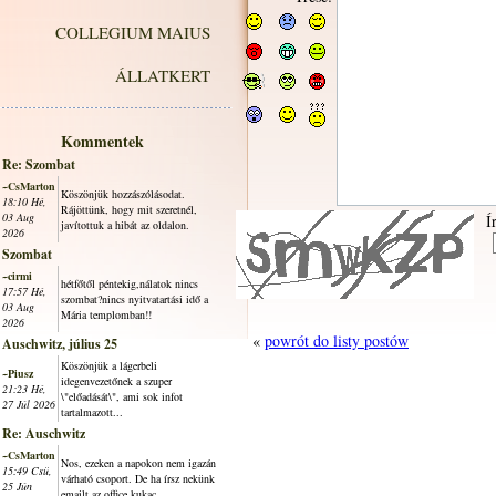
COLLEGIUM MAIUS
ÁLLATKERT
Kommentek
Re: Szombat
~CsMarton
Köszönjük hozzászólásodat.
18:10 Hé,
Rájöttünk, hogy mit szeretnél,
03 Aug
Í
javítottuk a hibát az oldalon.
2026
Szombat
~cirmi
hétfőtől péntekig,nálatok nincs
17:57 Hé,
szombat?nincs nyitvatartási idő a
03 Aug
Mária templomban!!
2026
«
powrót do listy postów
Auschwitz, július 25
Köszönjük a lágerbeli
~Piusz
idegenvezetőnek a szuper
21:23 Hé,
\"előadását\", ami sok infot
27 Júl 2026
tartalmazott...
Re: Auschwitz
~CsMarton
Nos, ezeken a napokon nem igazán
15:49 Csü,
várható csoport. De ha írsz nekünk
25 Jún
emailt az office kukac...