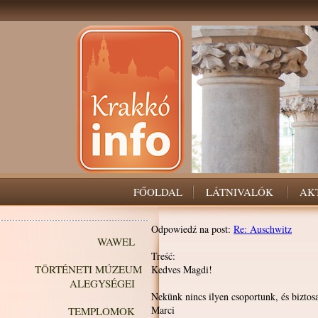
FŐOLDAL
LÁTNIVALÓK
AK
Odpowiedź na post:
Re: Auschwitz
WAWEL
Treść:
TÖRTÉNETI MÚZEUM
Kedves Magdi!
ALEGYSÉGEI
Nekünk nincs ilyen csoportunk, és biztos
Marci
TEMPLOMOK