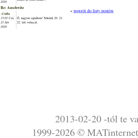
2026
Re: Auschwitz
«
powrót do listy postów
~Csilla
15:05 Csü,
Ó, nagyon sajnálom! Nekünk 20. 21.
25 Jún
22. lett volna jó.
2026
2013-02-20 -tól te v
1999-2026 ©
MATinterne