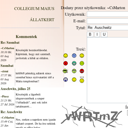
Dodany przez użytkownika: ~CsMarton
COLLEGIUM MAIUS
Użytkownik:
ÁLLATKERT
E-mail:
Tytuł:
Kommentek
Re: Szombat
~CsMarton
Treść:
Köszönjük hozzászólásodat.
18:10 Hé,
Rájöttünk, hogy mit szeretnél,
03 Aug
javítottuk a hibát az oldalon.
2026
Szombat
~cirmi
hétfőtől péntekig,nálatok nincs
17:57 Hé,
szombat?nincs nyitvatartási idő a
03 Aug
Mária templomban!!
2026
Auschwitz, július 25
Köszönjük a lágerbeli
~Piusz
idegenvezetőnek a szuper
21:23 Hé,
\"előadását\", ami sok infot
27 Júl 2026
tartalmazott...
Í
Re: Auschwitz
~CsMarton
Nos, ezeken a napokon nem igazán
15:49 Csü,
várható csoport. De ha írsz nekünk
25 Jún
emailt az office kukac...