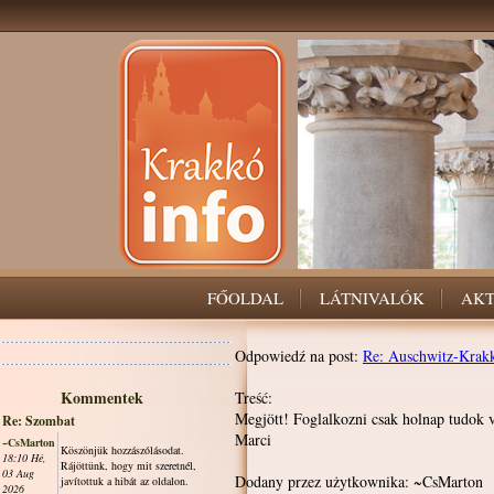
FŐOLDAL
LÁTNIVALÓK
AK
Odpowiedź na post:
Re: Auschwitz-Krak
Kommentek
Treść:
Megjött! Foglalkozni csak holnap tudok ve
Re: Szombat
Marci
~CsMarton
Köszönjük hozzászólásodat.
18:10 Hé,
Rájöttünk, hogy mit szeretnél,
03 Aug
Dodany przez użytkownika: ~CsMarton
javítottuk a hibát az oldalon.
2026