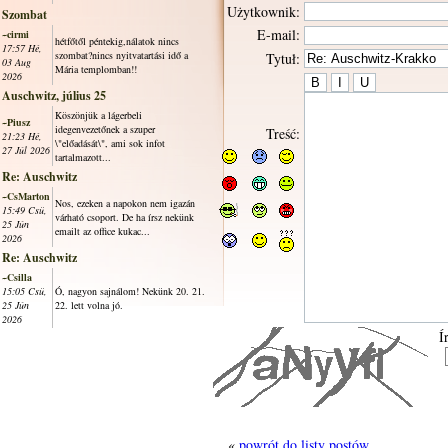
Użytkownik:
Szombat
E-mail:
~cirmi
hétfőtől péntekig,nálatok nincs
17:57 Hé,
szombat?nincs nyitvatartási idő a
Tytuł:
03 Aug
Mária templomban!!
2026
Auschwitz, július 25
Köszönjük a lágerbeli
~Piusz
idegenvezetőnek a szuper
Treść:
21:23 Hé,
\"előadását\", ami sok infot
27 Júl 2026
tartalmazott...
Re: Auschwitz
~CsMarton
Nos, ezeken a napokon nem igazán
15:49 Csü,
várható csoport. De ha írsz nekünk
25 Jún
emailt az office kukac...
2026
Re: Auschwitz
~Csilla
15:05 Csü,
Ó, nagyon sajnálom! Nekünk 20. 21.
25 Jún
22. lett volna jó.
2026
Í
«
powrót do listy postów