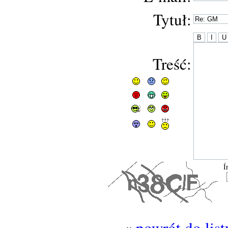
Tytuł:
Treść:
Í
«
powrót do lis