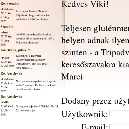
Kedves Viki!
Re: Szombat
~CsMarton
Köszönjük hozzászólásodat.
18:10 Hé,
Rájöttünk, hogy mit szeretnél,
03 Aug
javítottuk a hibát az oldalon.
2026
Teljesen gluténme
Szombat
~cirmi
hétfőtől péntekig,nálatok nincs
helyen adnak ilyen
17:57 Hé,
szombat?nincs nyitvatartási idő a
03 Aug
Mária templomban!!
2026
szinten - a Tripad
Auschwitz, július 25
Köszönjük a lágerbeli
~Piusz
idegenvezetőnek a szuper
keresőszavakra ki
21:23 Hé,
\"előadását\", ami sok infot
27 Júl 2026
tartalmazott...
Marci
Re: Auschwitz
~CsMarton
Nos, ezeken a napokon nem igazán
15:49 Csü,
várható csoport. De ha írsz nekünk
25 Jún
emailt az office kukac...
2026
Re: Auschwitz
Dodany przez uży
~Csilla
15:05 Csü,
Ó, nagyon sajnálom! Nekünk 20. 21.
Użytkownik:
25 Jún
22. lett volna jó.
2026
E-mail: