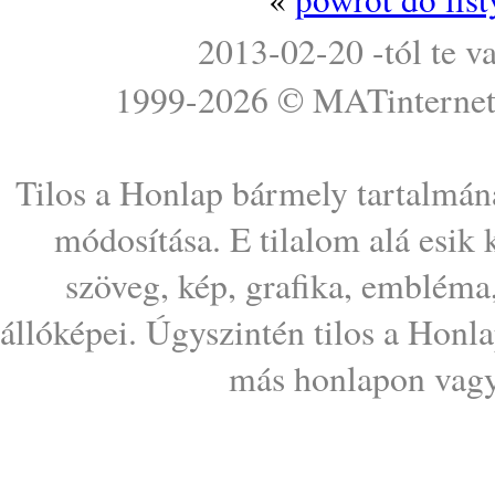
2013-02-20 -tól te v
1999-2026 ©
MATinterne
Tilos a Honlap bármely tartalmána
módosítása. E tilalom alá esik
szöveg, kép, grafika, embléma
állóképei. Úgyszintén tilos a Honl
más honlapon vagy