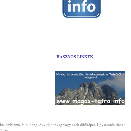
HASZNOS LINKEK
ika, embléma, fotó, hang- és videoanyag vagy ezek állóképei. Úgyszintén tilos a
zaton.