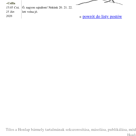
~Csilla
15:05 Csü,
Ó, nagyon sajnálom! Nekünk 20. 21. 22.
25 Jún
lett volna jó.
«
powrót do listy postów
2026
Tilos a Honlap bármely tartalmának sokszorosítása, másolása, publikálása, módo
Honla