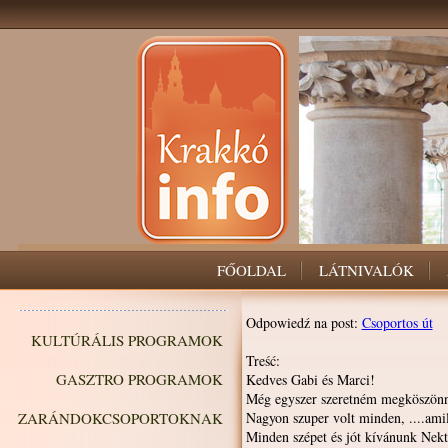
FŐOLDAL
LÁTNIVALÓK
Odpowiedź na post:
Csoportos út
KULTÚRÁLIS PROGRAMOK
Treść:
GASZTRO PROGRAMOK
Kedves Gabi és Marci!
Még egyszer szeretném megköszönni
ZARÁNDOKCSOPORTOKNAK
Nagyon szuper volt minden, ....ami
Minden szépet és jót kívánunk Nekt