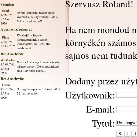
Szervusz Roland!
Szombat
~cirmi
hétfőtől péntekig,nálatok nincs
17:57 Hé,
szombat?nincs nyitvatartási idő a
03 Aug
Mária templomban!!
2026
Ha nem mondod meg
Auschwitz, július 25
Köszönjük a lágerbeli
~Piusz
környékén számos 
idegenvezetőnek a szuper
21:23 Hé,
\"előadását\", ami sok infot
27 Júl 2026
tartalmazott...
sajnos nem tudunk
Re: Auschwitz
~CsMarton
Nos, ezeken a napokon nem igazán
15:49 Csü,
várható csoport. De ha írsz nekünk
25 Jún
emailt az office kukac...
2026
Dodany przez uży
Re: Auschwitz
~Csilla
15:05 Csü,
Ó, nagyon sajnálom! Nekünk 20. 21.
Użytkownik:
25 Jún
22. lett volna jó.
2026
E-mail:
Tytuł: