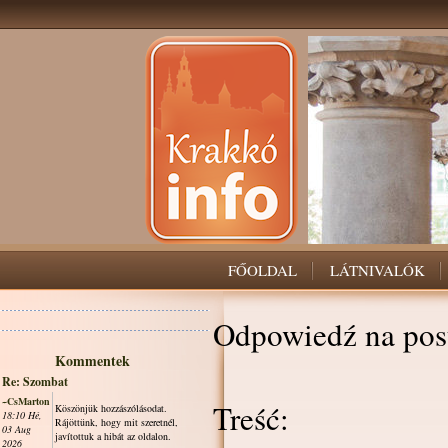
FŐOLDAL
LÁTNIVALÓK
Odpowiedź na pos
Kommentek
Re: Szombat
~CsMarton
Treść:
Köszönjük hozzászólásodat.
18:10 Hé,
Rájöttünk, hogy mit szeretnél,
03 Aug
javítottuk a hibát az oldalon.
2026