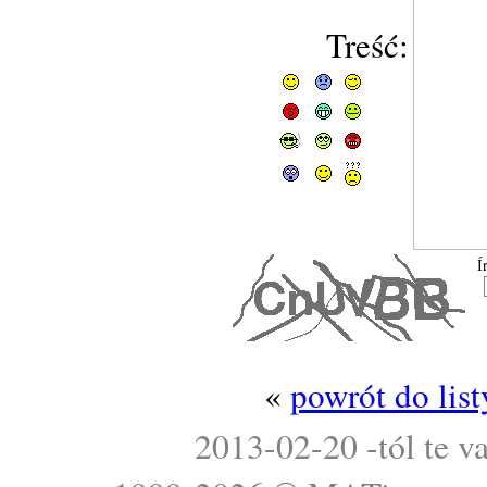
Treść:
Í
«
powrót do lis
2013-02-20 -tól te v