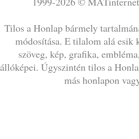
1999-2026 ©
MATinterne
Tilos a Honlap bármely tartalmána
módosítása. E tilalom alá esik
szöveg, kép, grafika, embléma
állóképei. Úgyszintén tilos a Honl
más honlapon vagy