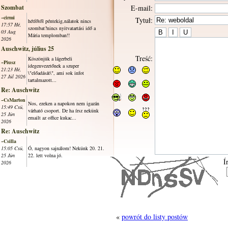
Szombat
E-mail:
~cirmi
Tytuł:
hétfőtől péntekig,nálatok nincs
17:57 Hé,
szombat?nincs nyitvatartási idő a
03 Aug
Mária templomban!!
2026
Auschwitz, július 25
Treść:
Köszönjük a lágerbeli
~Piusz
idegenvezetőnek a szuper
21:23 Hé,
\"előadását\", ami sok infot
27 Júl 2026
tartalmazott...
Re: Auschwitz
~CsMarton
Nos, ezeken a napokon nem igazán
15:49 Csü,
várható csoport. De ha írsz nekünk
25 Jún
emailt az office kukac...
2026
Re: Auschwitz
~Csilla
15:05 Csü,
Ó, nagyon sajnálom! Nekünk 20. 21.
25 Jún
22. lett volna jó.
Í
2026
«
powrót do listy postów