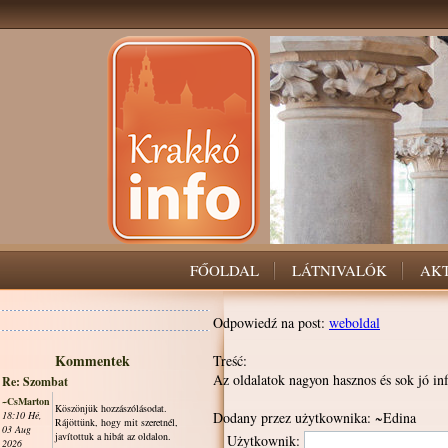
FŐOLDAL
LÁTNIVALÓK
AK
Odpowiedź na post:
weboldal
Kommentek
Treść:
Az oldalatok nagyon hasznos és sok jó in
Re: Szombat
~CsMarton
Köszönjük hozzászólásodat.
18:10 Hé,
Dodany przez użytkownika: ~Edina
Rájöttünk, hogy mit szeretnél,
03 Aug
javítottuk a hibát az oldalon.
Użytkownik:
2026