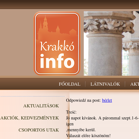
FŐOLDAL
LÁTNIVALÓK
AK
Odpowiedź na post:
bérlet
AKTUALITÁSOK
Treść:
AKCIÓK, KEDVEZMÉNYEK
Jó napot kívánok. A párommal szept.1-6-
igen
CSOPORTOS UTAK
,mennyibe kerül.
Válaszát előre köszönöm!