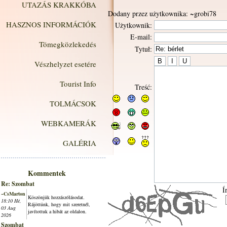
UTAZÁS KRAKKÓBA
Dodany przez użytkownika: ~grobi78
HASZNOS INFORMÁCIÓK
Użytkownik:
E-mail:
Tömegközlekedés
Tytuł:
Vészhelyzet esetére
Tourist Info
Treść:
TOLMÁCSOK
WEBKAMERÁK
GALÉRIA
Kommentek
Re: Szombat
Í
~CsMarton
Köszönjük hozzászólásodat.
18:10 Hé,
Rájöttünk, hogy mit szeretnél,
03 Aug
javítottuk a hibát az oldalon.
2026
Szombat