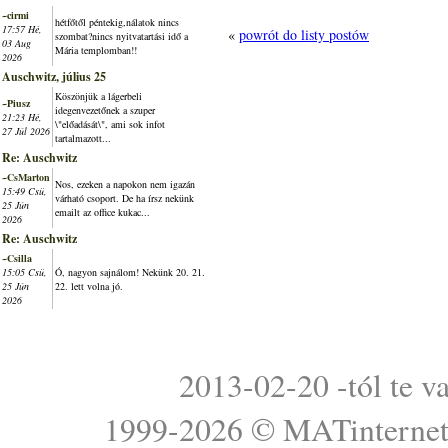
~cirmi
hétfőtől péntekig,nálatok nincs
17:57 Hé,
«
powrót do listy postów
szombat?nincs nyitvatartási idő a
03 Aug
Mária templomban!!
2026
Auschwitz, július 25
Köszönjük a lágerbeli
~Piusz
idegenvezetőnek a szuper
21:23 Hé,
\"előadását\", ami sok infot
27 Júl 2026
tartalmazott...
Re: Auschwitz
~CsMarton
Nos, ezeken a napokon nem igazán
15:49 Csü,
várható csoport. De ha írsz nekünk
25 Jún
emailt az office kukac...
2026
Re: Auschwitz
~Csilla
15:05 Csü,
Ó, nagyon sajnálom! Nekünk 20. 21.
25 Jún
22. lett volna jó.
2026
2013-02-20 -tól te v
1999-2026 ©
MATinterne