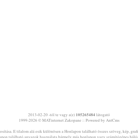
105265484
2013-02-20 -tól te vagy a(z)
látogató
1999-2026 ©
MATinternet
Zakopane
:: Powered by AntCms
sítása. E tilalom alá esik különösen a Honlapon található összes szöveg, kép, graf
pon található anyagok használata bármely más honlapon vagy számítógépes háló