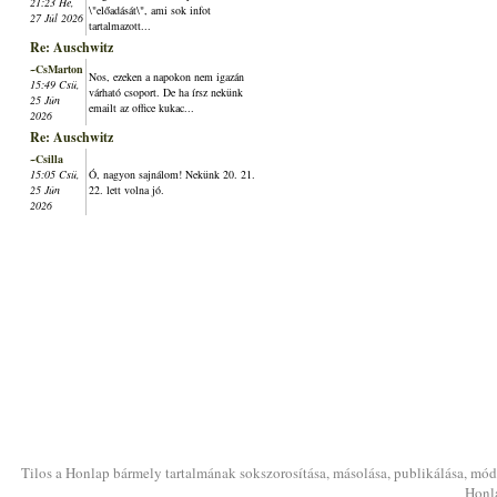
21:23 Hé,
\"előadását\", ami sok infot
27 Júl 2026
tartalmazott...
Re: Auschwitz
~CsMarton
Nos, ezeken a napokon nem igazán
15:49 Csü,
várható csoport. De ha írsz nekünk
25 Jún
emailt az office kukac...
2026
Re: Auschwitz
~Csilla
15:05 Csü,
Ó, nagyon sajnálom! Nekünk 20. 21.
25 Jún
22. lett volna jó.
2026
Tilos a Honlap bármely tartalmának sokszorosítása, másolása, publikálása, módo
Honla