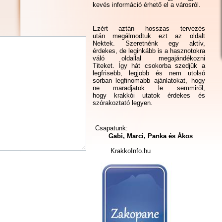
kevés információ érhető el a városról.
Ezért aztán hosszas tervezés
után megálmodtuk ezt az oldalt
Nektek. Szeretnénk egy aktív,
érdekes, de leginkább is a hasznotokra
váló oldallal megajándékozni
Titeket. Így hát csokorba szedjük a
legfrisebb, legjobb és nem utolsó
sorban legfinomabb ajánlatokat, hogy
ne maradjatok le semmiről,
hogy krakkói utatok érdekes és
szórakoztató legyen.
Csapatunk:
Gabi, Marci, Panka és Ákos
KrakkoInfo.hu