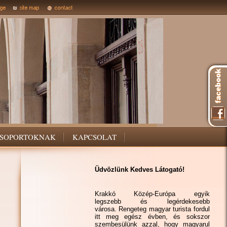
SOPORTOKNAK
KAPCSOLAT
Üdvözlünk Kedves Látogató!
Krakkó Közép-Európa egyik
legszebb és legérdekesebb
városa. Rengeteg magyar turista fordul
itt meg egész évben, és sokszor
szembesülünk azzal, hogy magyarul