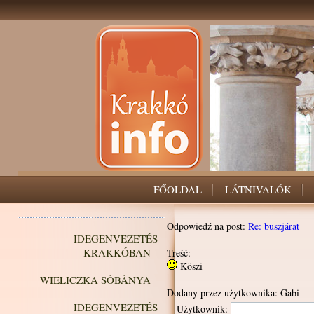
FŐOLDAL
LÁTNIVALÓK
Odpowiedź na post:
Re: buszjárat
IDEGENVEZETÉS
KRAKKÓBAN
Treść:
Köszi
WIELICZKA SÓBÁNYA
Dodany przez użytkownika: Gabi
IDEGENVEZETÉS
Użytkownik: