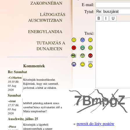
ZAKOPANÉBAN
E-mail:
Tytuł:
LÁTOGATÁS
AUSCHWITZBAN
ENERGYLANDIA
Treść:
TUTAJOZÁS A
DUNAJECEN
Kommentek
Re: Szombat
~CsMarton
Köszönjük hozzászólásodat.
18:10 Hé,
Rájöttünk, hogy mit szeretnél,
03 Aug
javítottuk a hibát az oldalon.
2026
Szombat
~cirmi
hétfőtől péntekig,nálatok nincs
17:57 Hé,
szombat?nincs nyitvatartási idő a
03 Aug
Mária templomban!!
2026
Auschwitz, július 25
«
powrót do listy postów
Köszönjük a lágerbeli
~Piusz
idegenvezetőnek a szuper