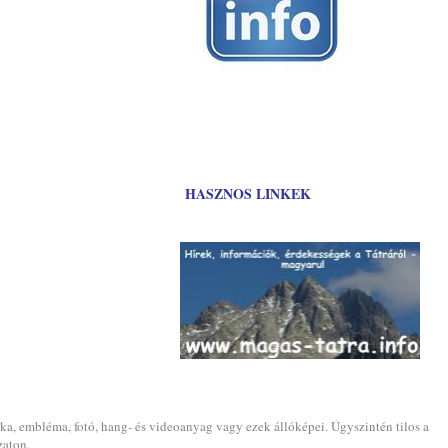
HASZNOS LINKEK
ika, embléma, fotó, hang- és videoanyag vagy ezek állóképei. Úgyszintén tilos a
zaton.