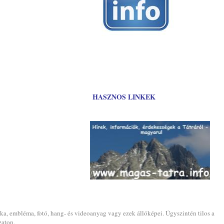
HASZNOS LINKEK
ika, embléma, fotó, hang- és videoanyag vagy ezek állóképei. Úgyszintén tilos a
zaton.