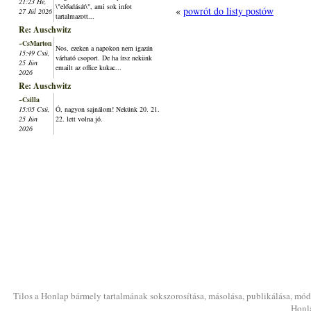
21:23 Hé,
\"előadását\", ami sok infot
«
powrót do listy postów
27 Júl 2026
tartalmazott...
Re: Auschwitz
~CsMarton
Nos, ezeken a napokon nem igazán
15:49 Csü,
várható csoport. De ha írsz nekünk
25 Jún
emailt az office kukac...
2026
Re: Auschwitz
~Csilla
15:05 Csü,
Ó, nagyon sajnálom! Nekünk 20. 21.
25 Jún
22. lett volna jó.
2026
Tilos a Honlap bármely tartalmának sokszorosítása, másolása, publikálása, módo
Honla