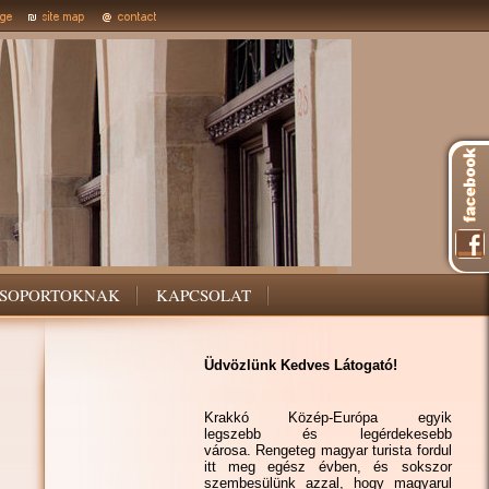
SOPORTOKNAK
KAPCSOLAT
Üdvözlünk Kedves Látogató!
Krakkó Közép-Európa egyik
legszebb és legérdekesebb
városa. Rengeteg magyar turista fordul
itt meg egész évben, és sokszor
szembesülünk azzal, hogy magyarul