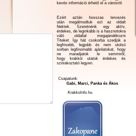
kevés információ érhető el a városról.
Ezért aztán hosszas tervezés
után megálmodtuk ezt az oldalt
Nektek. Szeretnénk egy aktív,
érdekes, de leginkább is a hasznotokra
váló oldallal megajándékozni
Titeket. Így hát csokorba szedjük a
legfrisebb, legjobb és nem utolsó
sorban legfinomabb ajánlatokat, hogy
ne maradjatok le semmiről,
hogy krakkói utatok érdekes és
szórakoztató legyen.
Csapatunk:
Gabi, Marci, Panka és Ákos
KrakkoInfo.hu