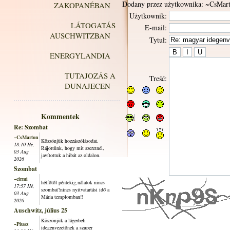
Dodany przez użytkownika: ~CsMar
ZAKOPANÉBAN
Użytkownik:
LÁTOGATÁS
E-mail:
AUSCHWITZBAN
Tytuł:
ENERGYLANDIA
TUTAJOZÁS A
Treść:
DUNAJECEN
Kommentek
Re: Szombat
~CsMarton
Köszönjük hozzászólásodat.
18:10 Hé,
Rájöttünk, hogy mit szeretnél,
03 Aug
javítottuk a hibát az oldalon.
2026
Szombat
~cirmi
hétfőtől péntekig,nálatok nincs
17:57 Hé,
szombat?nincs nyitvatartási idő a
03 Aug
Mária templomban!!
2026
Auschwitz, július 25
Köszönjük a lágerbeli
~Piusz
idegenvezetőnek a szuper