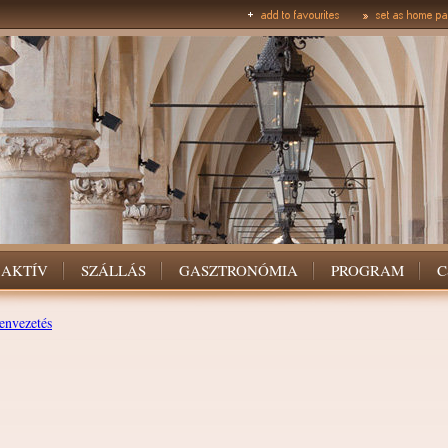
AKTÍV
SZÁLLÁS
GASZTRONÓMIA
PROGRAM
C
envezetés