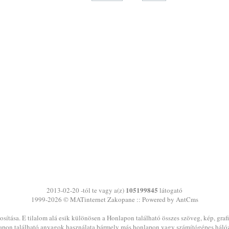
105199845
2013-02-20 -tól te vagy a(z)
látogató
1999-2026 ©
MATinternet
Zakopane
:: Powered by AntCms
sítása. E tilalom alá esik különösen a Honlapon található összes szöveg, kép, graf
pon található anyagok használata bármely más honlapon vagy számítógépes háló