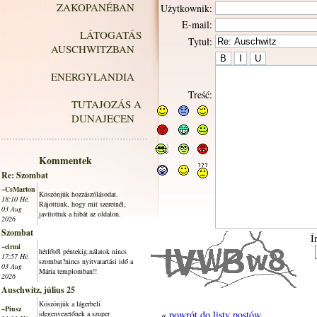
ZAKOPANÉBAN
Użytkownik:
E-mail:
LÁTOGATÁS
Tytuł:
AUSCHWITZBAN
ENERGYLANDIA
Treść:
TUTAJOZÁS A
DUNAJECEN
Kommentek
Re: Szombat
~CsMarton
Köszönjük hozzászólásodat.
18:10 Hé,
Rájöttünk, hogy mit szeretnél,
03 Aug
javítottuk a hibát az oldalon.
2026
Szombat
Í
~cirmi
hétfőtől péntekig,nálatok nincs
17:57 Hé,
szombat?nincs nyitvatartási idő a
03 Aug
Mária templomban!!
2026
Auschwitz, július 25
Köszönjük a lágerbeli
~Piusz
«
powrót do listy postów
idegenvezetőnek a szuper