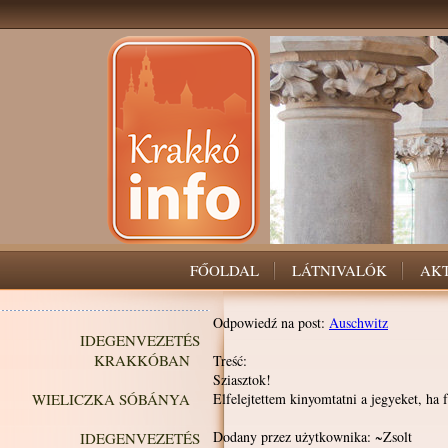
FŐOLDAL
LÁTNIVALÓK
AK
Odpowiedź na post:
Auschwitz
IDEGENVEZETÉS
KRAKKÓBAN
Treść:
Sziasztok!
WIELICZKA SÓBÁNYA
Elfelejtettem kinyomtatni a jegyeket, ha 
Dodany przez użytkownika: ~Zsolt
IDEGENVEZETÉS