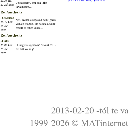
21:23 Hé,
\"előadását\", ami sok infot
27 Júl 2026
tartalmazott...
Re: Auschwitz
~CsMarton
Nos, ezeken a napokon nem igazán
15:49 Csü,
várható csoport. De ha írsz nekünk
25 Jún
emailt az office kukac...
2026
Re: Auschwitz
~Csilla
15:05 Csü,
Ó, nagyon sajnálom! Nekünk 20. 21.
25 Jún
22. lett volna jó.
2026
2013-02-20 -tól te v
1999-2026 ©
MATinterne