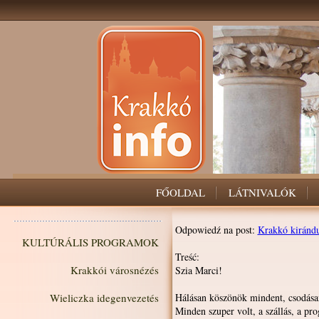
FŐOLDAL
LÁTNIVALÓK
Odpowiedź na post:
Krakkó kirándu
KULTÚRÁLIS PROGRAMOK
Treść:
Krakkói városnézés
Szia Marci!
Wieliczka idegenvezetés
Hálásan köszönök mindent, csodásan
Minden szuper volt, a szállás, a pr