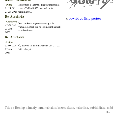
~Piusz
Köszönjük a lágerbeli idegenvezetőnek a
21:23 Hé,
szuper \"előadását\", ami sok infot
27 Júl 2026
tartalmazott...
Re: Auschwitz
«
powrót do listy postów
~CsMarton
Nos, ezeken a napokon nem igazán
15:49 Csü,
várható csoport. De ha írsz nekünk emailt
25 Jún
az office kukac...
2026
Re: Auschwitz
~Csilla
15:05 Csü,
Ó, nagyon sajnálom! Nekünk 20. 21. 22.
25 Jún
lett volna jó.
2026
Tilos a Honlap bármely tartalmának sokszorosítása, másolása, publikálása, módo
Honla