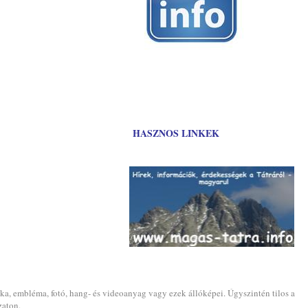
HASZNOS LINKEK
ika, embléma, fotó, hang- és videoanyag vagy ezek állóképei. Úgyszintén tilos a
zaton.