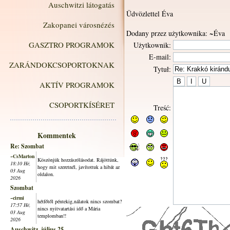
Auschwitzi látogatás
Üdvözlettel Éva
Zakopanei városnézés
Dodany przez użytkownika: ~Éva
GASZTRO PROGRAMOK
Użytkownik:
E-mail:
ZARÁNDOKCSOPORTOKNAK
Tytuł:
AKTÍV PROGRAMOK
CSOPORTKÍSÉRET
Treść:
Kommentek
Re: Szombat
~CsMarton
Köszönjük hozzászólásodat. Rájöttünk,
18:10 Hé,
hogy mit szeretnél, javítottuk a hibát az
03 Aug
oldalon.
2026
Szombat
~cirmi
hétfőtől péntekig,nálatok nincs szombat?
17:57 Hé,
nincs nyitvatartási idő a Mária
03 Aug
templomban!!
2026
Auschwitz, július 25