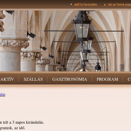
AKTÍV
SZÁLLÁS
GASZTRONÓMIA
PROGRAM
C
lás
 telt a 3 napos kirándulás.
ogramok, az idő.