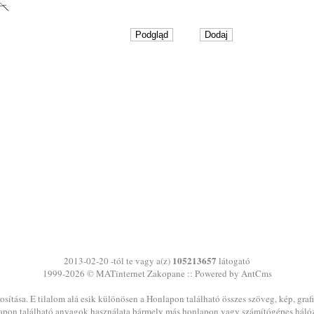
105213657
2013-02-20 -tól te vagy a(z)
látogató
1999-2026 ©
MATinternet
Zakopane
:: Powered by AntCms
sítása. E tilalom alá esik különösen a Honlapon található összes szöveg, kép, graf
pon található anyagok használata bármely más honlapon vagy számítógépes háló