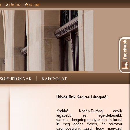
SOPORTOKNAK
KAPCSOLAT
Üdvözlünk Kedves Látogató!
Krakkó Közép-Európa egyik
legszebb és legérdekesebb
városa. Rengeteg magyar turista fordul
itt meg egész évben, és sokszor
szembesülünk azzal, hogy magyarul