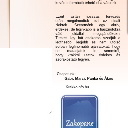
kevés információ érhető el a városról.
Ezért aztán hosszas tervezés
után megálmodtuk ezt az oldalt
Nektek. Szeretnénk egy aktív,
érdekes, de leginkább is a hasznotokra
váló oldallal megajándékozni
Titeket. Így hát csokorba szedjük a
legfrisebb, legjobb és nem utolsó
sorban legfinomabb ajánlatokat, hogy
ne maradjatok le semmiről,
hogy krakkói utatok érdekes és
szórakoztató legyen.
Csapatunk:
Gabi, Marci, Panka és Ákos
KrakkoInfo.hu