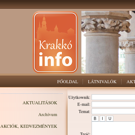
FŐOLDAL
LÁTNIVALÓK
AK
Użytkownik:
AKTUALITÁSOK
E-mail:
Temat:
Archívum
AKCIÓK, KEDVEZMÉNYEK
Treść: