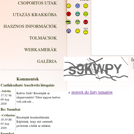
CSOPORTOS UTAK
UTAZÁS KRAKKÓBA
HASZNOS INFORMÁCIÓK
TOLMÁCSOK
WEBKAMERÁK
Í
GALÉRIA
Kommentek
Csatlakozható Auschwitz látogatás
~Szivlia
«
powrót do listy tematów
Kedves Stefi! Köszönjük az
17:32 Va,
idegenvezetést! Tibor nagyon kedves
09 Aug
volt,sok-sok...
2026
Re: Szombat
~CsMarton
Köszönjük hozzászólásodat.
18:10 Hé,
Rájöttünk, hogy mit szeretnél,
03 Aug
javítottuk a hibát az oldalon.
2026
Szombat