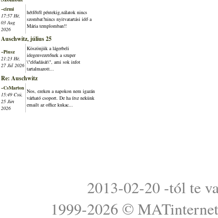
~cirmi
hétfőtől péntekig,nálatok nincs
17:57 Hé,
szombat?nincs nyitvatartási idő a
03 Aug
Mária templomban!!
2026
Auschwitz, július 25
Köszönjük a lágerbeli
~Piusz
idegenvezetőnek a szuper
21:23 Hé,
\"előadását\", ami sok infot
27 Júl 2026
tartalmazott...
Re: Auschwitz
~CsMarton
Nos, ezeken a napokon nem igazán
15:49 Csü,
várható csoport. De ha írsz nekünk
25 Jún
emailt az office kukac...
2026
2013-02-20 -tól te v
1999-2026 ©
MATinterne