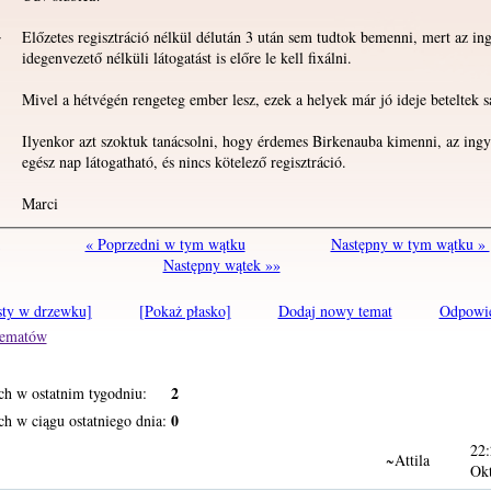
Előzetes regisztráció nélkül délután 3 után sem tudtok bemenni, mert az in
r
idegenvezető nélküli látogatást is előre le kell fixálni.
Mivel a hétvégén rengeteg ember lesz, ezek a helyek már jó ideje beteltek sa
Ilyenkor azt szoktuk tanácsolni, hogy érdemes Birkenauba kimenni, az ingy
egész nap látogatható, és nincs kötelező regisztráció.
Marci
« Poprzedni w tym wątku
Następny w tym wątku »
Następny wątek »»
sty w drzewku]
[Pokaż płasko]
Dodaj nowy temat
Odpowi
 tematów
2
ch w ostatnim tygodniu:
0
h w ciągu ostatniego dnia:
22:
~Attila
Ok