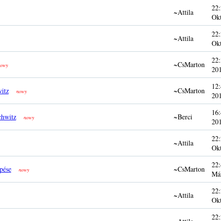
22:
~Attila
Ok
22:
~Attila
Ok
22:
~CsMarton
owy
20
12:
itz
~CsMarton
nowy
20
16:
chwitz
~Berci
nowy
20
22:
~Attila
Ok
22:
pése
~CsMarton
nowy
Má
22:
~Attila
Ok
22: