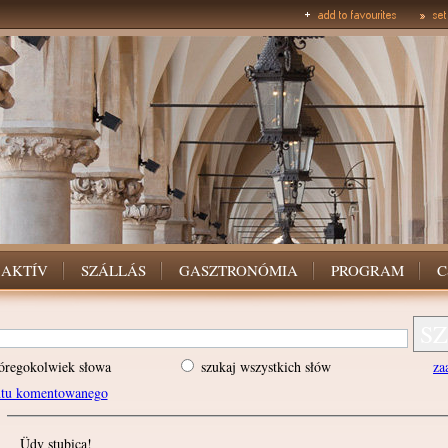
AKTÍV
SZÁLLÁS
GASZTRONÓMIA
PROGRAM
C
óregokolwiek słowa
szukaj wszystkich słów
za
ntu komentowanego
Üdv stubica!