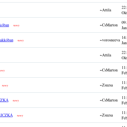
22:
~Attila
Ok
09:
kóban
~CsMarton
nowy
Jan
14:
rakkóban
~vorosneeva
nowy
Jan
22:
~Attila
Ok
11:
~CsMarton
owy
Fe
11:
~Zsuzsa
nowy
Fe
11:
CZKÁ
~CsMarton
nowy
Fe
11:
LICZKÁ
~Zsuzsa
nowy
Fe