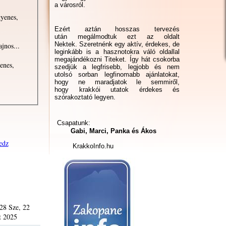
a városról.
gyenes,
Ezért aztán hosszas tervezés
után megálmodtuk ezt az oldalt
Nektek. Szeretnénk egy aktív, érdekes, de
jnos...
leginkább is a hasznotokra váló oldallal
megajándékozni Titeket. Így hát csokorba
enes,
szedjük a legfrisebb, legjobb és nem
utolsó sorban legfinomabb ajánlatokat,
hogy ne maradjatok le semmiről,
hogy krakkói utatok érdekes és
szórakoztató legyen.
Csapatunk:
Gabi, Marci, Panka és Ákos
edz
KrakkoInfo.hu
28 Sze, 22
t 2025