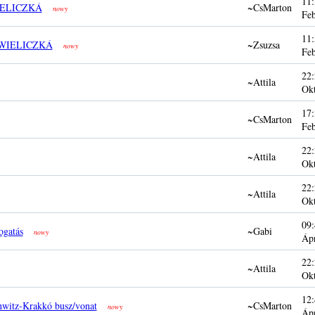
11:
IELICZKÁ
~CsMarton
nowy
Fe
11:
 WIELICZKÁ
~Zsuzsa
nowy
Fe
22:
~Attila
Ok
17:
~CsMarton
Fe
22:
~Attila
Ok
22:
~Attila
Ok
09:
ogatás
~Gabi
nowy
Áp
22:
~Attila
Ok
12:
witz-Krakkó busz/vonat
~CsMarton
nowy
Áp