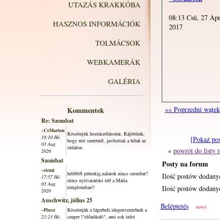
UTAZÁS KRAKKÓBA
08:13 Csü, 27 Áp
HASZNOS INFORMÁCIÓK
2017
TOLMÁCSOK
WEBKAMERÁK
GALÉRIA
«« Poprzedni wątek
Kommentek
Re: Szombat
~CsMarton
Köszönjük hozzászólásodat. Rájöttünk,
18:10 Hé,
[Pokaż po
hogy mit szeretnél, javítottuk a hibát az
03 Aug
oldalon.
«
powrót do listy
2026
Szombat
Posty na forum
~cirmi
hétfőtől péntekig,nálatok nincs szombat?
Ilość postów dodany
17:57 Hé,
nincs nyitvatartási idő a Mária
03 Aug
templomban!!
Ilość postów dodanyc
2026
Auschwitz, július 25
Beléptetés
nowy
~Piusz
Köszönjük a lágerbeli idegenvezetőnek a
21:23 Hé,
szuper \"előadását\", ami sok infot