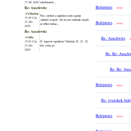
27 Júl 2026
tartalmazott...
Beléptetés
Re: Auschwitz
nowy
~CsMarton
Nos, ezeken a napokon nem igazán
15:49 Csü,
várható csoport. De ha írsz nekünk emailt
25 Jún
Beléptetés
nowy
az office kukac...
2026
Re: Auschwitz
~Csilla
Re: Auschwitz
n
15:05 Csü,
Ó, nagyon sajnálom! Nekünk 20. 21. 22.
25 Jún
lett volna jó.
2026
Re: Re: Auschw
Re: Re: Aus
Beléptetés
nowy
Re: gyerekek belé
Beléptetés
nowy