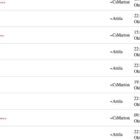
~CsMarton
nowy
Ok
22:
~Attila
Ok
15:
~CsMarton
owy
Ok
22:
~Attila
Ok
22:
~Attila
Ok
19:
~CsMarton
Ok
22:
~Attila
Ok
09:
~CsMarton
nowy
Ok
22:
~Attila
Ok