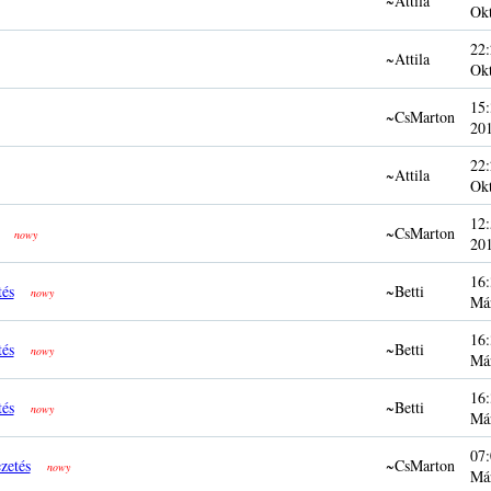
~Attila
Ok
22:
~Attila
Ok
15:
~CsMarton
20
22:
~Attila
Ok
12:
~CsMarton
nowy
20
16:
tés
~Betti
nowy
Má
16:
tés
~Betti
nowy
Má
16:
tés
~Betti
nowy
Má
07:
zetés
~CsMarton
nowy
Má