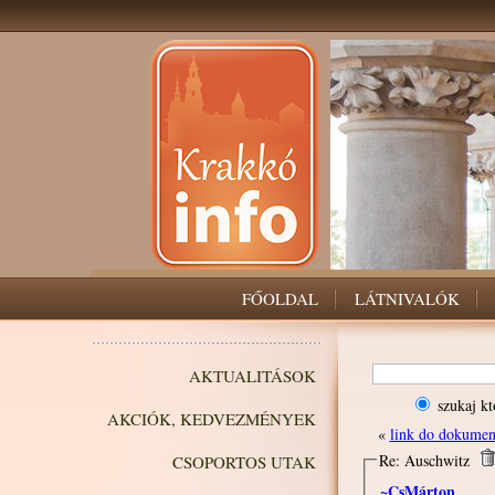
FŐOLDAL
LÁTNIVALÓK
AKTUALITÁSOK
szukaj kt
AKCIÓK, KEDVEZMÉNYEK
«
link do dokume
Re: Auschwitz
CSOPORTOS UTAK
~CsMárton