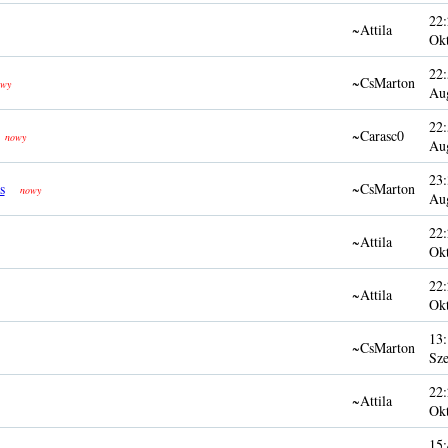
22:
~Attila
Ok
22:
~CsMarton
wy
Au
22:
~Carasc0
nowy
Au
23:
s
~CsMarton
nowy
Au
22:
~Attila
Ok
22:
~Attila
Ok
13:
~CsMarton
Sze
22:
~Attila
Ok
15: