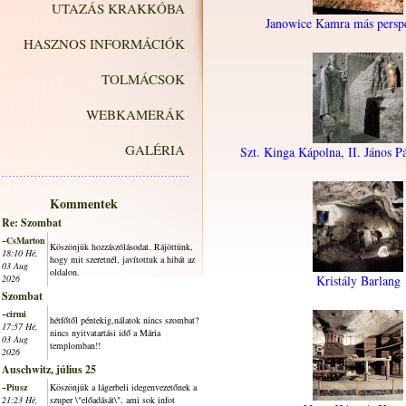
UTAZÁS KRAKKÓBA
Janowice Kamra más perspe
HASZNOS INFORMÁCIÓK
TOLMÁCSOK
WEBKAMERÁK
GALÉRIA
Szt. Kinga Kápolna, II. János P
Kommentek
Re: Szombat
~CsMarton
Köszönjük hozzászólásodat. Rájöttünk,
18:10 Hé,
hogy mit szeretnél, javítottuk a hibát az
03 Aug
oldalon.
2026
Kristály Barlang
Szombat
~cirmi
hétfőtől péntekig,nálatok nincs szombat?
17:57 Hé,
nincs nyitvatartási idő a Mária
03 Aug
templomban!!
2026
Auschwitz, július 25
~Piusz
Köszönjük a lágerbeli idegenvezetőnek a
21:23 Hé,
szuper \"előadását\", ami sok infot