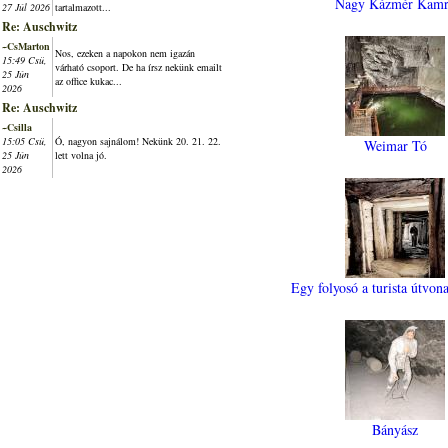
Nagy Kázmér Kamr
27 Júl 2026
tartalmazott...
Re: Auschwitz
~CsMarton
Nos, ezeken a napokon nem igazán
15:49 Csü,
várható csoport. De ha írsz nekünk emailt
25 Jún
az office kukac...
2026
Re: Auschwitz
~Csilla
15:05 Csü,
Ó, nagyon sajnálom! Nekünk 20. 21. 22.
Weimar Tó
25 Jún
lett volna jó.
2026
Egy folyosó a turista útvon
Bányász