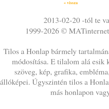
« vissza
2013-02-20 -tól te v
1999-2026 ©
MATinterne
Tilos a Honlap bármely tartalmána
módosítása. E tilalom alá esik
szöveg, kép, grafika, embléma
állóképei. Úgyszintén tilos a Honl
más honlapon vagy