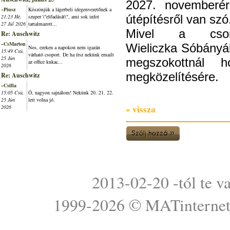
2027. novemberér
~Piusz
Köszönjük a lágerbeli idegenvezetőnek a
útépítésről van szó
21:23 Hé,
szuper \"előadását\", ami sok infot
27 Júl 2026
tartalmazott...
Mivel a csom
Re: Auschwitz
~CsMarton
Wieliczka Sóbányáb
Nos, ezeken a napokon nem igazán
15:49 Csü,
várható csoport. De ha írsz nekünk emailt
25 Jún
megszokottnál 
az office kukac...
2026
megközelítésére.
Re: Auschwitz
~Csilla
15:05 Csü,
Ó, nagyon sajnálom! Nekünk 20. 21. 22.
25 Jún
lett volna jó.
« vissza
2026
2013-02-20 -tól te v
1999-2026 ©
MATinterne