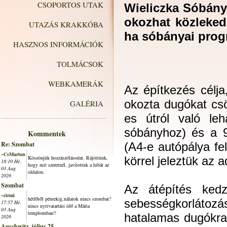
CSOPORTOS UTAK
Wieliczka Sóbány
okozhat közleked
UTAZÁS KRAKKÓBA
ha sóbányai prog
HASZNOS INFORMÁCIÓK
TOLMÁCSOK
WEBKAMERÁK
Az építkezés célj
okozta dugókat cs
GALÉRIA
es útról való le
sóbányhoz) és a 9
Kommentek
Re: Szombat
(A4-e autópálya fe
~CsMarton
Köszönjük hozzászólásodat. Rájöttünk,
körrel jeleztük az 
18:10 Hé,
hogy mit szeretnél, javítottuk a hibát az
03 Aug
oldalon.
2026
Szombat
Az átépítés kedz
~cirmi
hétfőtől péntekig,nálatok nincs szombat?
sebességkor
17:57 Hé,
nincs nyitvatartási idő a Mária
03 Aug
templomban!!
hatalamas dugókra
2026
Auschwitz, július 25