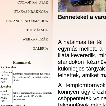
CSOPORTOS UTAK
UTAZÁS KRAKKÓBA
Benneteket a váro
HASZNOS INFORMÁCIÓK
TOLMÁCSOK
WEBKAMERÁK
A hatalmas tér tél
egymás mellett, a l
GALÉRIA
illata keveredik, m
standokon kézműve
Kommentek
Re: Szombat
különleges tárgyak
~CsMarton
Köszönjük hozzászólásodat. Rájöttünk,
lelhettek, amiket m
18:10 Hé,
hogy mit szeretnél, javítottuk a hibát az
03 Aug
oldalon.
2026
A templomtornyok
Szombat
könnyen úgy érezh
~cirmi
hétfőtől péntekig,nálatok nincs szombat?
17:57 Hé,
nincs nyitvatartási idő a Mária
csöppentetek voln
03 Aug
templomban!!
2026
felvonulások még k
Auschwitz, július 25