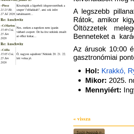
~Piusz
Köszönjük a lágerbeli idegenvezetőnek a
A legszebb pillan
21:23 Hé,
szuper \"előadását\", ami sok infot
27 Júl 2026
tartalmazott...
Rátok, amikor kig
Re: Auschwitz
~CsMarton
Öltözzetek meleg
Nos, ezeken a napokon nem igazán
15:49 Csü,
várható csoport. De ha írsz nekünk emailt
25 Jún
Benneteket a
kará
az office kukac...
2026
Re: Auschwitz
Az árusok 10:00 é
~Csilla
15:05 Csü,
Ó, nagyon sajnálom! Nekünk 20. 21. 22.
gasztronómiai ponto
25 Jún
lett volna jó.
2026
Hol:
Krakkó, R
Mikor:
2025. no
Mennyiért:
Ing
« vissza