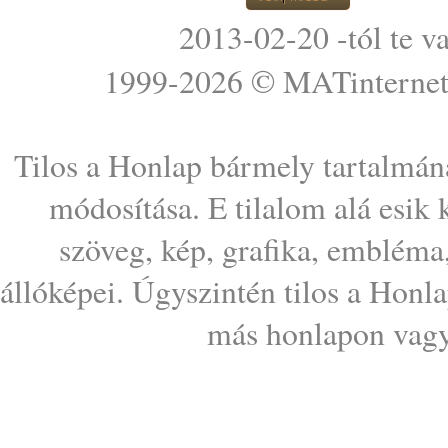
2013-02-20 -tól te v
1999-2026 ©
MATinterne
Tilos a Honlap bármely tartalmána
módosítása. E tilalom alá esik
szöveg, kép, grafika, embléma
állóképei. Úgyszintén tilos a Honl
más honlapon vagy