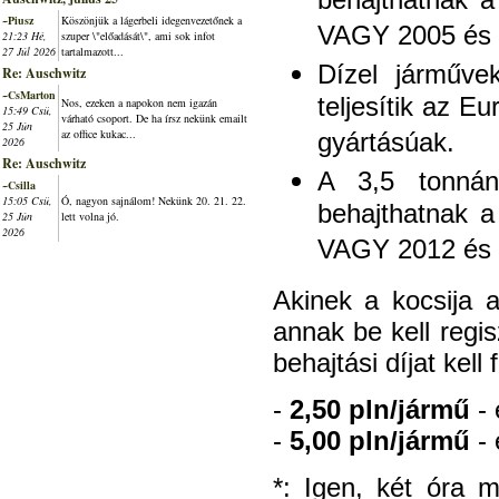
behajthatnak a
~Piusz
Köszönjük a lágerbeli idegenvezetőnek a
VAGY 2005 és a
21:23 Hé,
szuper \"előadását\", ami sok infot
27 Júl 2026
tartalmazott...
Dízel járműve
Re: Auschwitz
~CsMarton
teljesítik az 
Nos, ezeken a napokon nem igazán
15:49 Csü,
várható csoport. De ha írsz nekünk emailt
25 Jún
az office kukac...
gyártásúak.
2026
Re: Auschwitz
A 3,5 tonnán
~Csilla
15:05 Csü,
Ó, nagyon sajnálom! Nekünk 20. 21. 22.
behajthatnak a
25 Jún
lett volna jó.
2026
VAGY 2012 és a
Akinek a kocsija 
annak be kell regi
behajtási díjat kell 
-
2,50 pln/jármű
- 
-
5,00 pln/jármű
- 
*: Igen, két óra 