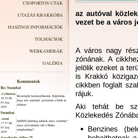
CSOPORTOS UTAK
az autóval közle
UTAZÁS KRAKKÓBA
vezet be a város j
HASZNOS INFORMÁCIÓK
TOLMÁCSOK
A város nagy részé
WEBKAMERÁK
zónának. A cikkhe
GALÉRIA
jelölik ezeket a ter
is Krakkó közigaz
Kommentek
cikkben foglalt s
Re: Szombat
rájuk.
~CsMarton
Köszönjük hozzászólásodat. Rájöttünk,
18:10 Hé,
hogy mit szeretnél, javítottuk a hibát az
03 Aug
oldalon.
Aki tehát be sze
2026
Szombat
Közlekedés Zónába
~cirmi
hétfőtől péntekig,nálatok nincs szombat?
17:57 Hé,
nincs nyitvatartási idő a Mária
Benzines (be
03 Aug
templomban!!
2026
Auschwitz, július 25