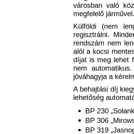
városban való kö
megfelelő járművel.
Külföldi (nem le
regisztrálni. Mind
rendszám nem lengy
alól a kocsi mentes
díjat is meg lehet 
nem automatikus.
jóváhagyja a kérelm
A behajtási díj kie
lehetőség automat
BP 230 „Solank
BP 306 „Mirows
BP 319 „Jasnog