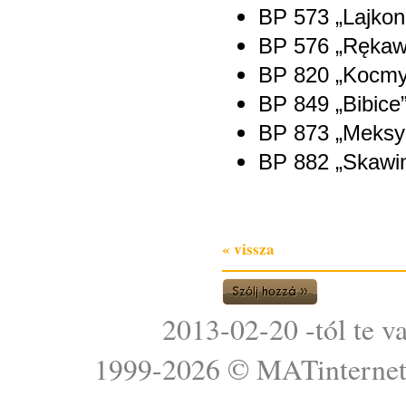
BP 573 „Lajkon
BP 576 „Rękawk
BP 820 „Kocmy
BP 849 „Bibice”
BP 873 „Meksyk
BP 882 „Skawin
« vissza
2013-02-20 -tól te v
1999-2026 ©
MATinterne