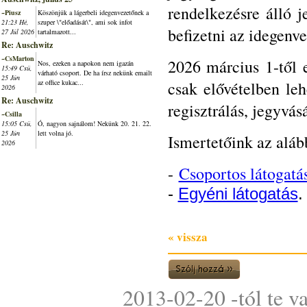
rendelkezésre álló j
~Piusz
Köszönjük a lágerbeli idegenvezetőnek a
21:23 Hé,
szuper \"előadását\", ami sok infot
befizetni az idegenve
27 Júl 2026
tartalmazott...
Re: Auschwitz
~CsMarton
2026 március 1-től e
Nos, ezeken a napokon nem igazán
15:49 Csü,
várható csoport. De ha írsz nekünk emailt
25 Jún
az office kukac...
csak elővételben leh
2026
Re: Auschwitz
regisztrálás, jegyvás
~Csilla
15:05 Csü,
Ó, nagyon sajnálom! Nekünk 20. 21. 22.
25 Jún
lett volna jó.
Ismertetőink az aláb
2026
-
Csoportos látogatá
-
Egyéni látogatás
.
« vissza
2013-02-20 -tól te v