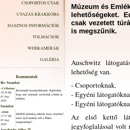
CSOPORTOS UTAK
Múzeum és Emlékh
lehetőségeket. E
UTAZÁS KRAKKÓBA
csak vezetett túr
HASZNOS INFORMÁCIÓK
is megszűnik.
TOLMÁCSOK
WEBKAMERÁK
GALÉRIA
Auschwitz látogatá
lehetőség van.
Kommentek
Re: Szombat
- Csoportoknak.
~CsMarton
Köszönjük hozzászólásodat. Rájöttünk,
- Egyéni látogatókna
18:10 Hé,
hogy mit szeretnél, javítottuk a hibát az
03 Aug
oldalon.
2026
- Egyéni látogatókna
Szombat
~cirmi
hétfőtől péntekig,nálatok nincs szombat?
Az első kettő lát
17:57 Hé,
nincs nyitvatartási idő a Mária
03 Aug
templomban!!
jegyfoglalással vol
2026
Auschwitz, július 25