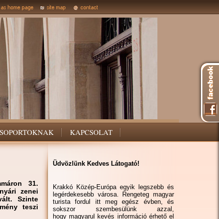
SOPORTOKNAK
KAPCSOLAT
Üdvözlünk Kedves Látogató!
mmáron 31.
Krakkó Közép-Európa egyik legszebb és
yári zenei
legérdekesebb városa. Rengeteg magyar
ált. Szinte
turista fordul itt meg egész évben, és
emény teszi
sokszor szembesülünk azzal,
hogy magyarul kevés információ érhető el