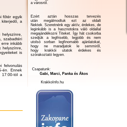
a városról.
Ezért aztán hosszas tervezés
 főtér egyik
után megálmodtuk ezt az oldalt
kiterjedő, a
Nektek. Szeretnénk egy aktív, érdekes, de
leginkább is a hasznotokra váló oldallal
megajándékozni Titeket. Így hát csokorba
 helyszínre,
szedjük a legfrisebb, legjobb és nem
, szabadtéri
utolsó sorban legfinomabb ajánlatokat,
 erre inkább
hogy ne maradjatok le semmiről,
k helyszínre,
hogy krakkói utatok érdekes és
gyeiteket is
szórakoztató legyen.
i felvonulás
Csapatunk:
 5-én. Ennek
Gabi, Marci, Panka és Ákos
 17:00-tól a
KrakkoInfo.hu