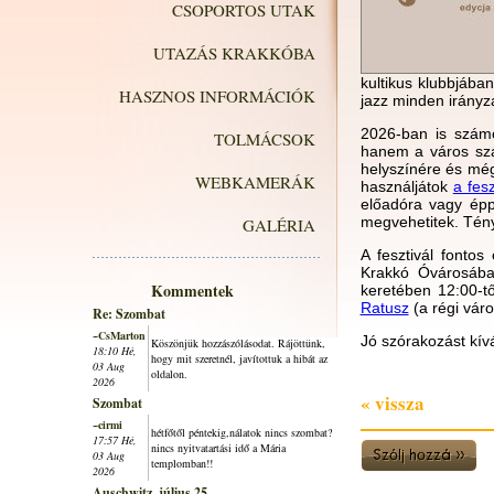
CSOPORTOS UTAK
UTAZÁS KRAKKÓBA
kultikus klubbjába
HASZNOS INFORMÁCIÓK
jazz minden irányz
2026-ban is számo
TOLMÁCSOK
hanem a város szá
helyszínére és még
WEBKAMERÁK
használjátok
a fes
előadóra vagy épp
megvehetitek. Tény
GALÉRIA
A fesztivál fonto
Krakkó Óvárosában
Kommentek
keretében 12:00-t
Ratusz
(a régi vár
Re: Szombat
~CsMarton
Jó szórakozást kív
Köszönjük hozzászólásodat. Rájöttünk,
18:10 Hé,
hogy mit szeretnél, javítottuk a hibát az
03 Aug
oldalon.
2026
« vissza
Szombat
~cirmi
hétfőtől péntekig,nálatok nincs szombat?
17:57 Hé,
nincs nyitvatartási idő a Mária
03 Aug
templomban!!
2026
Auschwitz, július 25