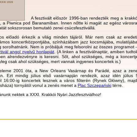
A fesztivált először 1996-ban rendezték meg a krakkói
n, a Piwnica pod Baranamiban. Innen nőtte ki magát az egész városra 
atát sokszorosan bemutató zenei csúcsfesztivállá.
s előadó érkezik a világ minden tájáról. Már nem csak az eredeti
mos koncertközpontjába, színházábam jazz kocsmájába, mulatójába
 sorolhatnánk. Nem is próbáljuk meg felsorolni az összes programot -
ztivál angol nyelvű honlapját
. (A linken a fesztiválnaptár, amiben tudto
en alrendezvényre is keresni. Sőt, ahol szükséges, még a koncertje
leg csak ahol szükséges, mert vannak ingyenes koncertek is.)
s eleme 2001 óta, a New Orleans Vasárnap és Parádé, azaz a zene
. Ezt mindig július első vasárnapján rendezik, azaz idén július
ől 16:00-ig koncertek lesznek a város főterén (Rynek Główny), majd
osháza) tornyától vonul a zenés menet a
Plac Szczepański
térre.
ánunk nektek a XXXI. Krakkói Nyári Jazzfesztviálhoz!