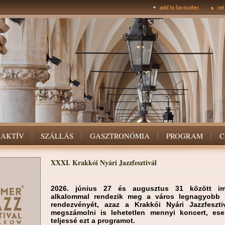
AKTÍV
SZÁLLÁS
GASZTRONÓMIA
PROGRAM
C
XXXI. Krakkói Nyári Jazzfesztivál
2026. június 27 és augusztus 31 között i
alkalommal rendezik meg a város legnagyobb n
rendezvényét, azaz a Krakkói Nyári Jazzfesztiv
megszámolni is lehetetlen mennyi koncert, es
teljessé ezt a programot.