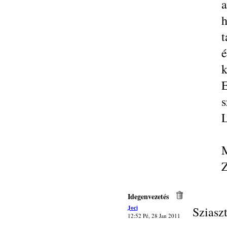
a
t
é
k
E
s
L
M
Z
Idegenvezetés
Joci
Sziaszt
12:52 Pé, 28 Jan 2011