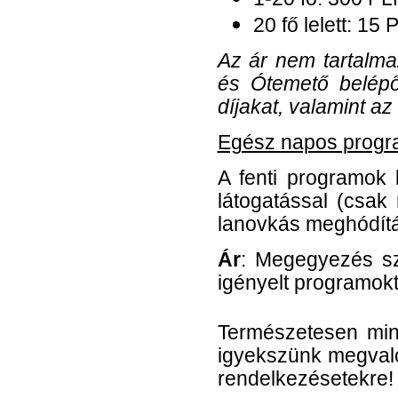
20 fő lelett: 15 
Az ár nem tartalm
és Ótemető belépő
díjakat, valamint az
Egész napos program
A fenti programok 
látogatással (csak
lanovkás meghódítás
Ár
: Megegyezés sz
igényelt programokt
Természetesen min
igyekszünk megvaló
rendelkezésetekre!