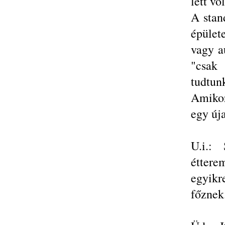
lett vo
A stan
épület
vagy a
"csak 
tudtun
Amikor
egy új
U.i.: 
éttere
egyikr
főznek