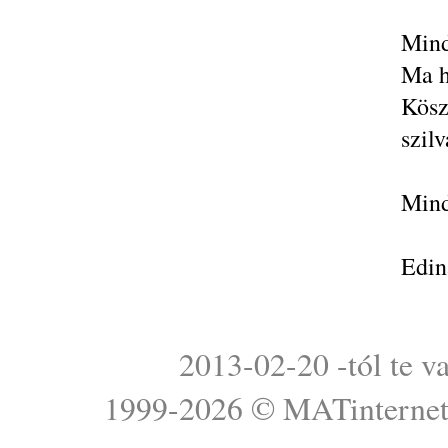
Mind
Ma h
Kösz
szilv
Mind
Edin
2013-02-20 -tól te v
1999-2026 ©
MATinterne