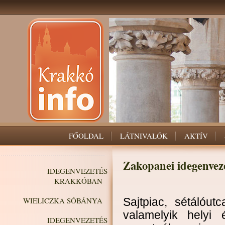
FŐOLDAL
LÁTNIVALÓK
AKTÍV
Zakopanei idegenvez
IDEGENVEZETÉS
KRAKKÓBAN
WIELICZKA SÓBÁNYA
Sajtpiac, sétálóu
valamelyik helyi
IDEGENVEZETÉS