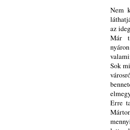
Nem ki
láthat
az ide
Már t
nyáro
valami
Sok mi
város
bennet
elmegy
Erre t
Márton
mennyi