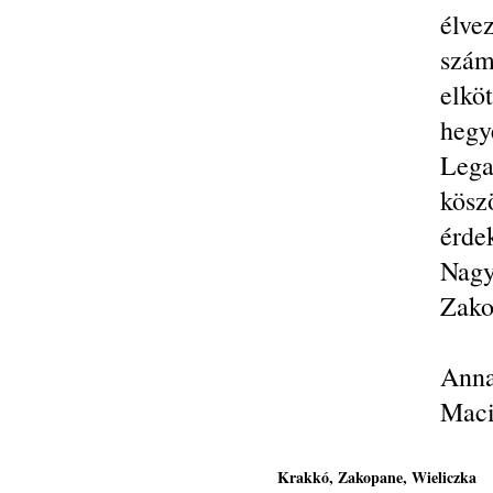
élve
szá
elkö
hegy
Lega
kösz
érde
Nagy
Zako
Anna
Maci
Krakkó, Zakopane, Wieliczka