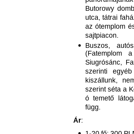
panorámájának
Butorowy dombr
utca, tátrai fa
az ótemplom és
sajtpiacon.
Buszos, autó
(Fatemplom a
Siugrósánc, Fa
szerinti egyé
kiszállunk, ne
szerint séta a K
ó temető látog
függ.
Ár
:
1-20 fő: 300 PL