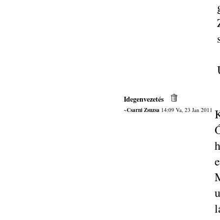
Idegenvezetés
~Csarni Zsuzsa
14:09 Va, 23 Jan 2011
K
Ő
h
M
l