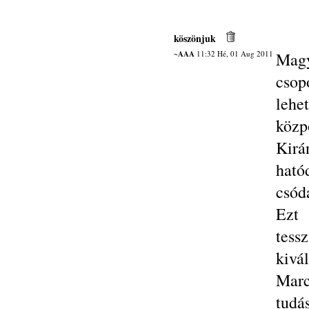
köszönjuk
~AAA
11:32 Hé, 01 Aug 2011
Magy
csop
lehe
közp
Kirá
ható
csód
Ezt 
tess
kivá
Marc
tudá