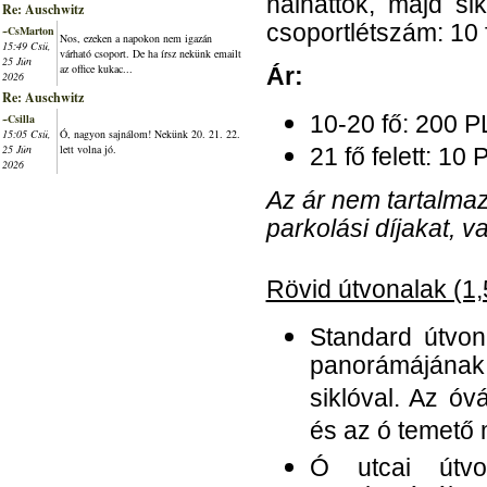
halhattok, majd si
Re: Auschwitz
csoportlétszám: 10 f
~CsMarton
Nos, ezeken a napokon nem igazán
15:49 Csü,
várható csoport. De ha írsz nekünk emailt
25 Jún
az office kukac...
Ár:
2026
Re: Auschwitz
~Csilla
10-20 fő: 200 P
15:05 Csü,
Ó, nagyon sajnálom! Nekünk 20. 21. 22.
25 Jún
lett volna jó.
21 fő felett: 10 
2026
Az ár nem tartalma
parkolási díjakat, v
Rövid útvonalak (1,
Standard útvon
panorámájának
siklóval. Az ó
és az ó temető
Ó utcai útv