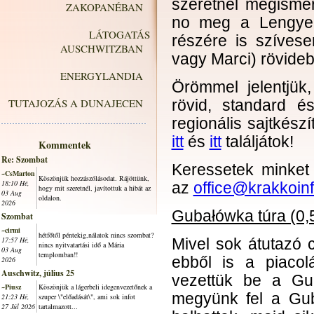
szeretnél megismer
ZAKOPANÉBAN
no meg a Lengyel-
LÁTOGATÁS
részére is szívese
AUSCHWITZBAN
vagy Marci) rövide
ENERGYLANDIA
Örömmel jelentjü
TUTAJOZÁS A DUNAJECEN
rövid, standard 
regionális sajtkész
itt
és
itt
találjátok!
Kommentek
Re: Szombat
Keressetek minket
~CsMarton
Köszönjük hozzászólásodat. Rájöttünk,
18:10 Hé,
az
office@krakkoin
hogy mit szeretnél, javítottuk a hibát az
03 Aug
oldalon.
2026
Gubałówka túra (0,5
Szombat
~cirmi
hétfőtől péntekig,nálatok nincs szombat?
17:57 Hé,
Mivel sok átutazó 
nincs nyitvatartási idő a Mária
03 Aug
templomban!!
ebből is a piacol
2026
Auschwitz, július 25
vezettük be a Gub
~Piusz
Köszönjük a lágerbeli idegenvezetőnek a
megyünk fel a Guba
21:23 Hé,
szuper \"előadását\", ami sok infot
27 Júl 2026
tartalmazott...