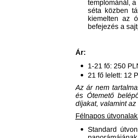
templománál, a 
séta közben tá
kiemelten az 
befejezés a saj
Ár:
1-21 fő: 250 PL
21 fő lelett: 12 
Az ár nem tartalm
és Ótemető belépő
díjakat, valamint az
Félnapos útvonalak 
Standard útvon