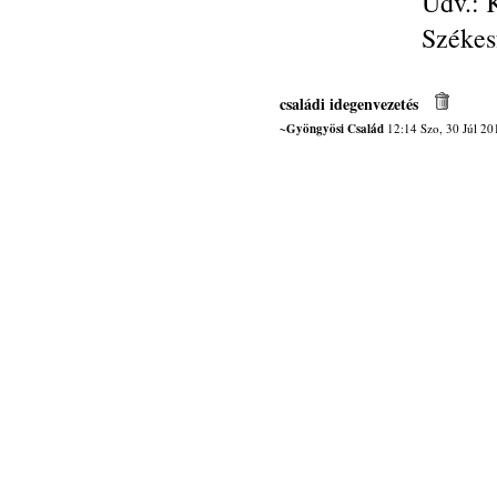
Üdv.: K
Székes
családi idegenvezetés
~Gyöngyösi Család
12:14 Szo, 30 Júl 20