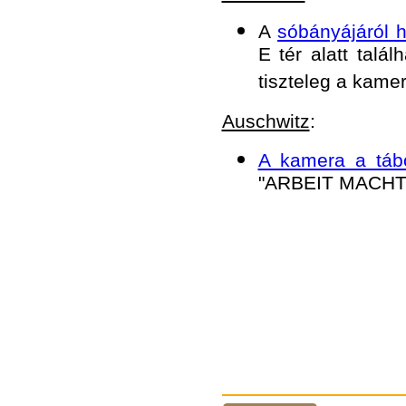
A
sóbányájáról h
E tér alatt talá
tiszteleg a kamer
Auschwitz
:
A kamera a tábo
"ARBEIT MACHT FR