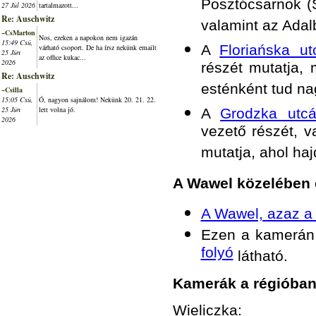
Posztócsarnok (S
27 Júl 2026
tartalmazott...
Re: Auschwitz
valamint az Adal
~CsMarton
Nos, ezeken a napokon nem igazán
15:49 Csü,
A
Floriańska ut
várható csoport. De ha írsz nekünk emailt
25 Jún
az office kukac...
2026
részét mutatja,
Re: Auschwitz
esténként tud na
~Csilla
15:05 Csü,
Ó, nagyon sajnálom! Nekünk 20. 21. 22.
25 Jún
lett volna jó.
A
Grodzka utcá
2026
vezető részét, v
mutatja, ahol haj
A Wawel közelében 
A Wawel, azaz a k
Ezen a kamerá
folyó
látható.
Kamerák a régióba
Wieliczka
: