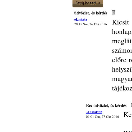
üdvözlet, és kérdés
okoskata
Kicsit
20:45 Sze, 26 Okt 2016
honlap
meglá
számo
előre r
helysz
magya
tájékoz
Re: üdvözlet, és kérdés
~CsMarton
Ke
09:01 Csü, 27 Okt 2016