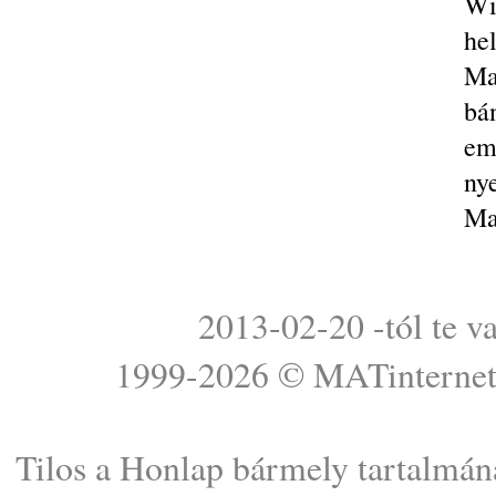
Wi
he
Ma
bá
em
nye
Ma
2013-02-20 -tól te v
1999-2026 ©
MATinterne
Tilos a Honlap bármely tartalmána