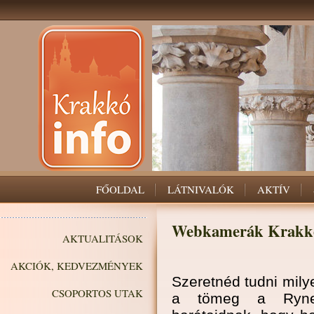
FŐOLDAL
LÁTNIVALÓK
AKTÍV
Webkamerák Krakkó
AKTUALITÁSOK
AKCIÓK, KEDVEZMÉNYEK
Szeretnéd tudni mil
CSOPORTOS UTAK
a tömeg a Rynek