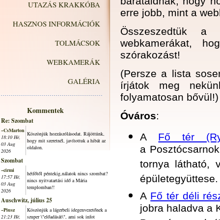
barátaidnak, hogy ho
UTAZÁS KRAKKÓBA
erre jobb, mint a we
HASZNOS INFORMÁCIÓK
Összeszedtük a r
webkamerákat, hog
TOLMÁCSOK
szórakozást!
WEBKAMERÁK
(Persze a lista sose
GALÉRIA
írjátok meg nek
folyamatosan bővül!)
Kommentek
Óváros
:
Re: Szombat
~CsMarton
Köszönjük hozzászólásodat. Rájöttünk,
A
Fő tér (Ry
18:10 Hé,
hogy mit szeretnél, javítottuk a hibát az
03 Aug
a Posztócsarnok 
oldalon.
2026
Szombat
tornya látható,
~cirmi
hétfőtől péntekig,nálatok nincs szombat?
épületegyüttese.
17:57 Hé,
nincs nyitvatartási idő a Mária
03 Aug
templomban!!
2026
A
Fő tér déli ré
Auschwitz, július 25
jobra haladva a 
~Piusz
Köszönjük a lágerbeli idegenvezetőnek a
21:23 Hé,
szuper \"előadását\", ami sok infot