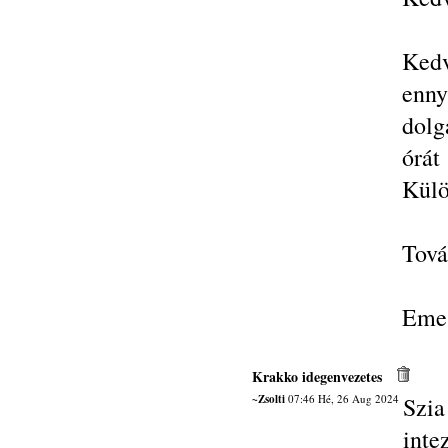
Kedv
enny
dolg
órát
Külö
Tová
Eme
Krakko idegenvezetes
~Zsolti
07:46 Hé, 26 Aug 2024
Szi
int