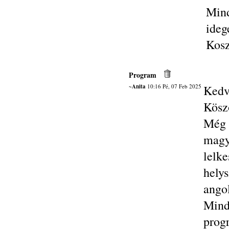
Min
ideg
Kosz
Program
~Anita
10:16 Pé, 07 Feb 2025
Kedv
Kösz
Még 
magy
lelk
hely
ango
Mind
progr