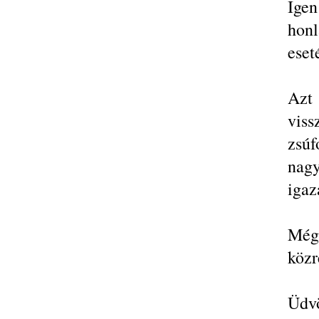
Igen
hon
eset
Azt 
viss
zsú
nagy
igaz
Még
közr
Üdvö