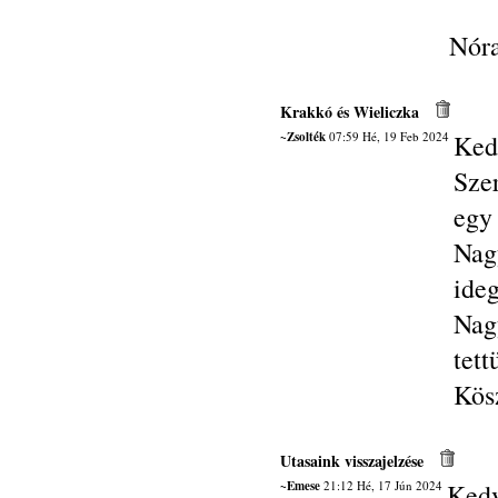
Nór
Krakkó és Wieliczka
~Zsolték
07:59 Hé, 19 Feb 2024
Ked
Sze
egy 
Nag
ide
Nag
tett
Kösz
Utasaink visszajelzése
~Emese
21:12 Hé, 17 Jún 2024
Kedv