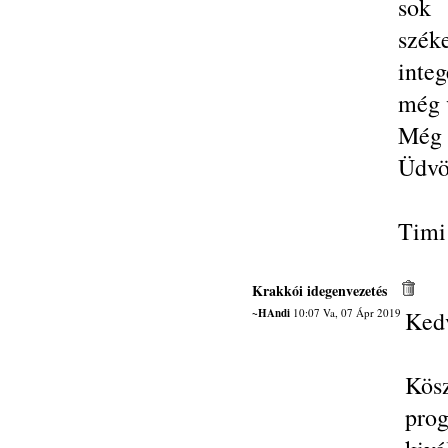
sok 
szé
integ
még 
Még 
Üdvöz
Timi
Krakkói idegenvezetés
~HAndi
10:07 Va, 07 Ápr 2019
Ked
Kösz
prog