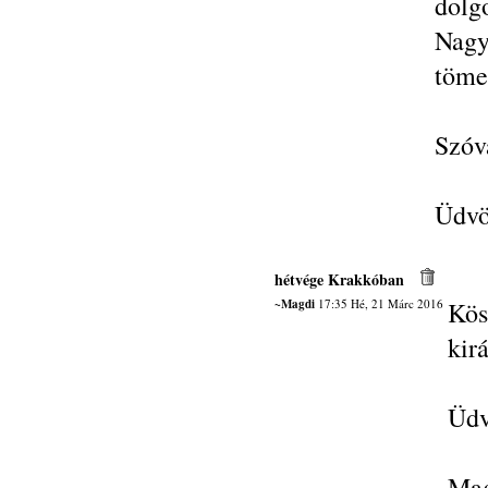
dolg
Nagy
töme
Szóv
Üdvö
hétvége Krakkóban
~Magdi
17:35 Hé, 21 Márc 2016
Kös
kir
Üd
Ma