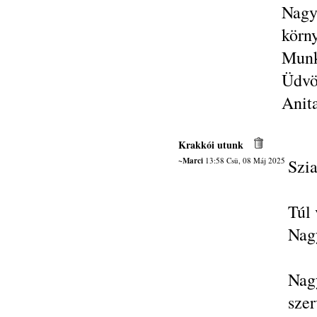
Nagy
körn
Munk
Üdvöz
Anit
Krakkói utunk
~Marci
13:58 Csü, 08 Máj 2025
Szia
Túl 
Nag
Nag
szer