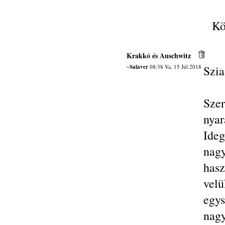
Kö
Krakkó és Auschwitz
~Salaver
08:38 Va, 15 Júl 2018
Szia
Sze
nya
Ideg
nag
hasz
vel
egys
nag