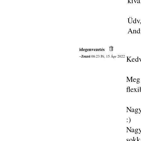
kivá
Üdv
And
idegenvezetés
~Zsuzsi
08:23 Pé, 15 Ápr 2022
Kedv
Meg 
flexi
Nagy
:)
Nagy
sokk