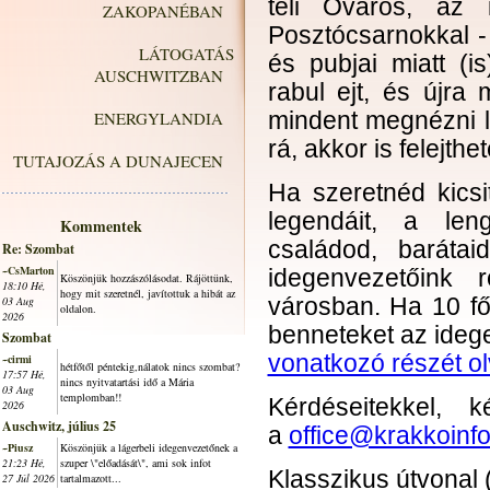
teli Óváros, az
ZAKOPANÉBAN
Posztócsarnokkal -
LÁTOGATÁS
és pubjai miatt (
AUSCHWITZBAN
rabul ejt, és újra 
ENERGYLANDIA
mindent megnézni l
rá, akkor is felejth
TUTAJOZÁS A DUNAJECEN
Ha szeretnéd kicsi
legendáit, a len
Kommentek
családod, barátai
Re: Szombat
~CsMarton
idegenvezetőink 
Köszönjük hozzászólásodat. Rájöttünk,
18:10 Hé,
hogy mit szeretnél, javítottuk a hibát az
03 Aug
városban. Ha 10 fő 
oldalon.
2026
benneteket az ide
Szombat
vonatkozó részét o
~cirmi
hétfőtől péntekig,nálatok nincs szombat?
17:57 Hé,
nincs nyitvatartási idő a Mária
03 Aug
templomban!!
Kérdéseitekkel, 
2026
Auschwitz, július 25
a
office@krakkoinfo
~Piusz
Köszönjük a lágerbeli idegenvezetőnek a
21:23 Hé,
szuper \"előadását\", ami sok infot
Klasszikus útvonal (
27 Júl 2026
tartalmazott...