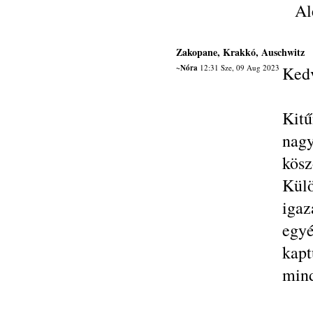
Al
Zakopane, Krakkó, Auschwitz
~Nóra
12:31 Sze, 09 Aug 2023
Kedv
Kitű
nag
kösz
Külö
iga
egy
kap
mind