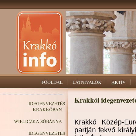
FŐOLDAL
LÁTNIVALÓK
AKTÍV
Krakkói idegenvezet
IDEGENVEZETÉS
KRAKKÓBAN
WIELICZKA SÓBÁNYA
Krakkó Közép-Eur
partján fekvő királ
IDEGENVEZETÉS