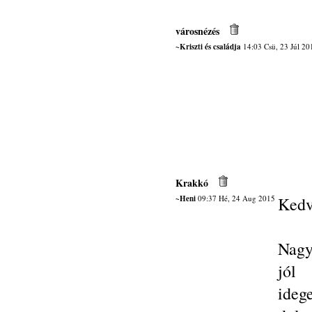
városnézés
~Kriszti és családja
14:03 Csü, 23 Júl 20
Krakkó
~Heni
09:37 Hé, 24 Aug 2015
Kedv
Nagy
jól
ideg