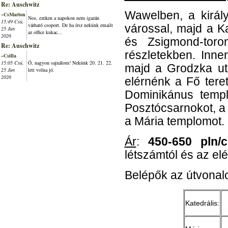
Re: Auschwitz
Wawelben, a királ
~CsMarton
Nos, ezeken a napokon nem igazán
15:49 Csü,
várható csoport. De ha írsz nekünk emailt
várossal, majd a Kat
25 Jún
az office kukac...
2026
és Zsigmond-tor
Re: Auschwitz
részletekben. Inn
~Csilla
15:05 Csü,
Ó, nagyon sajnálom! Nekünk 20. 21. 22.
majd a Grodzka utc
25 Jún
lett volna jó.
2026
elérnénk a Fő tere
Dominikánus templ
Posztócsarnokot, a
a Mária templomot.
Ár
:
450-650 pln/c
létszámtól és az el
Belépők az útvonal
Katedrális: