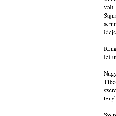
volt.
Sajn
semm
idej
Ren
lett
Nagy
Tib
szer
teny
Sze