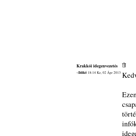
Krakkói idegenvezetés
~Ildikó
18:14 Ke, 02 Ápr 2013
Kedv
Eze
csap
tört
inf
ideg