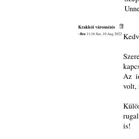
Unne
Krakkói városnézés
~Bea
11:16 Sze, 10 Aug 2022
Kedv
Szer
kapcs
Az i
volt,
Kül
ruga
is!