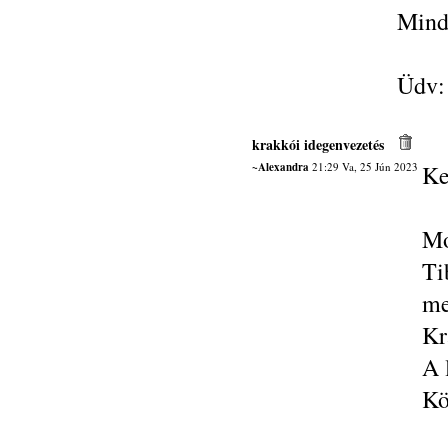
Mind
Üdv:
krakkói idegenvezetés
~Alexandra
21:29 Va, 25 Jún 2023
Ke
Mo
Ti
me
Kr
A 
Kö