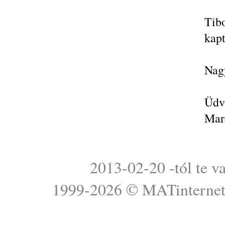
Tibo
kapt
Nag
Üdvö
Mar
2013-02-20 -tól te v
1999-2026 ©
MATinterne