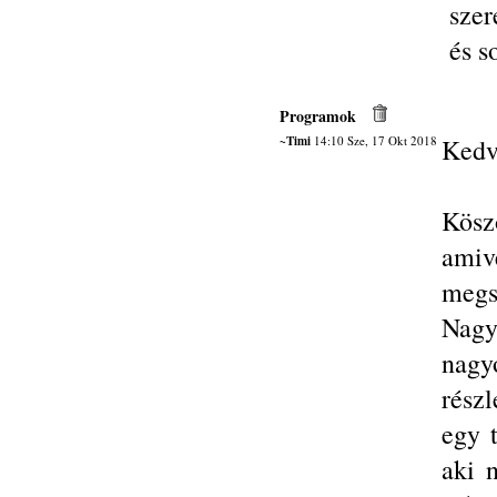
sze
és s
Programok
~Timi
14:10 Sze, 17 Okt 2018
Kedv
Kösz
ami
meg
Nagy
nagy
rész
egy 
aki 