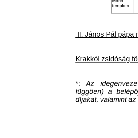
Mária
templom:
II. János Pál pápa 
Krakkói zsidóság tö
*:
Az idegenvezet
függően) a belépő
díjakat, valamint a