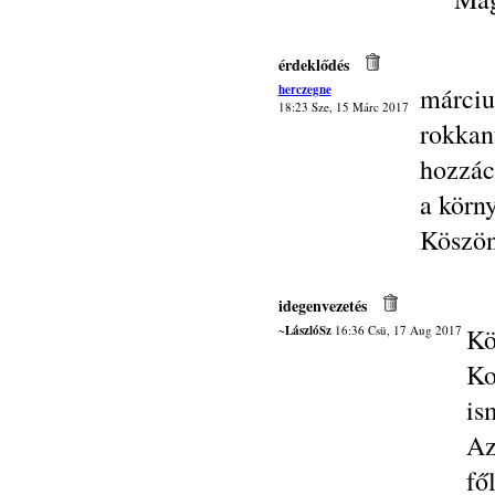
érdeklődés
herczegne
márciu
18:23 Sze, 15 Márc 2017
rokka
hozzác
a körn
Köszön
idegenvezetés
~LászlóSz
16:36 Csü, 17 Aug 2017
Kö
Ko
is
Az
fő