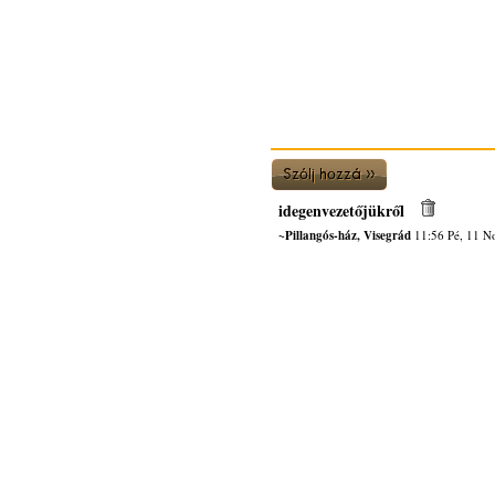
idegenvezetőjükről
~Pillangós-ház, Visegrád
11:56 Pé, 11 N