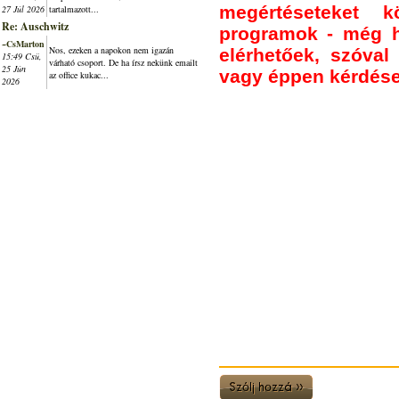
megértéseteket 
27 Júl 2026
tartalmazott...
Re: Auschwitz
programok - még h
~CsMarton
Nos, ezeken a napokon nem igazán
elérhetőek, szóval 
15:49 Csü,
várható csoport. De ha írsz nekünk emailt
25 Jún
vagy éppen kérdése
az office kukac...
2026