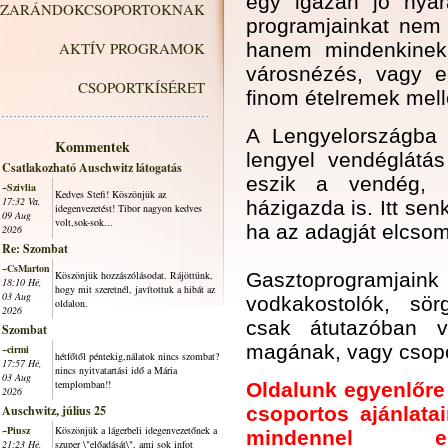
egy igazán jó nyara
ZARÁNDOKCSOPORTOKNAK
programjainkat nem 
AKTÍV PROGRAMOK
hanem mindenkinek,
városnézés, vagy 
CSOPORTKÍSÉRET
finom ételremek melle
A Lengyelországba 
Kommentek
lengyel vendéglátá
Csatlakozható Auschwitz látogatás
eszik a vendég, 
~Szivlia
Kedves Stefi! Köszönjük az
17:32 Va,
házigazda is.
Itt se
idegenvezetést! Tibor nagyon kedves
09 Aug
volt,sok-sok...
ha az adagját elcso
2026
Re: Szombat
~CsMarton
Köszönjük hozzászólásodat. Rájöttünk,
Gasztoprogramjai
18:10 Hé,
hogy mit szeretnél, javítottuk a hibát az
03 Aug
vodkakostolók, sör
oldalon.
2026
csak átutazóban 
Szombat
magának, vagy csoport
~cirmi
hétfőtől péntekig,nálatok nincs szombat?
17:57 Hé,
nincs nyitvatartási idő a Mária
03 Aug
templomban!!
Oldalunk egyenlőre f
2026
Auschwitz, július 25
csoportos ajánlata
~Piusz
Köszönjük a lágerbeli idegenvezetőnek a
mindennel el
21:23 Hé,
szuper \"előadását\", ami sok infot