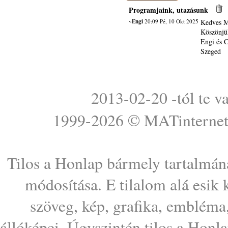
Programjaink, utazásunk
~Engi
20:09 Pé, 10 Okt 2025
Kedves Ma
Köszönjük
Engi és C
Szeged
2013-02-20 -tól te v
1999-2026 ©
MATinterne
Tilos a Honlap bármely tartalmána
módosítása. E tilalom alá esik
szöveg, kép, grafika, embléma
állóképei. Úgyszintén tilos a Honl