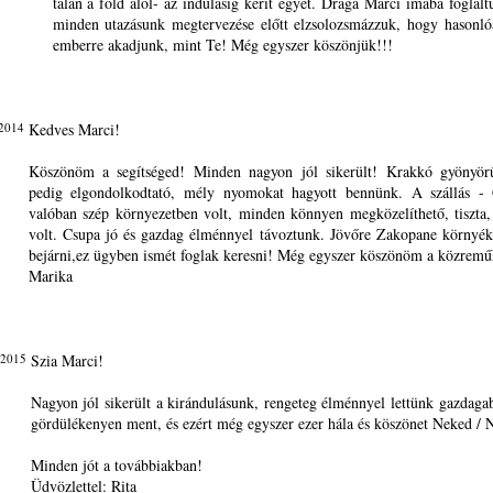
talán a föld alól- az indulásig kerít egyet. Drága Marci imába foglal
minden utazásunk megtervezése előtt elzsolozsmázzuk, hogy hasonló
emberre akadjunk, mint Te! Még egyszer köszönjük!!!
 2014
Kedves Marci!
Köszönöm a segítséged! Minden nagyon jól sikerült! Krakkó gyönyör
pedig elgondolkodtató, mély nyomokat hagyott bennünk. A szállás - 
valóban szép környezetben volt, minden könnyen megközelíthető, tiszta,
volt. Csupa jó és gazdag élménnyel távoztunk. Jövőre Zakopane környék
bejárni,ez ügyben ismét foglak keresni! Még egyszer köszönöm a közremű
Marika
 2015
Szia Marci!
Nagyon jól sikerült a kirándulásunk, rengeteg élménnyel lettünk gazdag
gördülékenyen ment, és ezért még egyszer ezer hála és köszönet Neked / N
Minden jót a továbbiakban!
Üdvözlettel: Rita