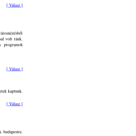
[ Válasz ]
városnézésből
al volt ránk.
a programok
[ Válasz ]
letek kaptunk.
[ Válasz ]
k budapestre.