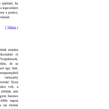
 ajánlani, ha
 a kapcsolatot
ben a pontos,
sítását.
[ Válasz ]
létünk minden
koztatást és
Prospektusok,
zülni, de az
ert úgy tűnt,
zempontjából
 várkastély
tortán! Ilyen
ekes volt, a
 jöttünk, ami
agyon hasznos
 többi napon
 mi történt