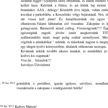
szombat reggel? Gyönyörű időre ébredtünk, és ennek ellenére s
kellett haza. Kiértünk a főútra, és azt hittük baj történt 
bennünket. ÁÁÁ.. dehogy! Közelebb érve látjuk, vidám ember
kocsikat a parkolókba, a Koscielisko völgy bejáratánál. Nos, it
ide vissza kell jönni! És hazaérkezésünk óta egyre 
elhatározás.Valami láthatatlan erő visszahúz. Zakopáne és 
gyöngyszem. Bármerről nézed csillog. Visszavágyunk!!!! Épp
egészségünk engedi, jövőre ismét megkeresünk T
szállásrendelés miatt, majd pedig ezáltal személyesen. Me
végzitek a munkátokat " nekünk, és másoknak nagyon is megny
egy idegen nyelvi környezetben, általatok otthonosan mozogni.
Kívánunk nektek további sikeres munkát, és mindehhez jó 
kedves kis csapatnak!
Visz.lát... Sziasztok!!!
Szívélyes Üdvözlettel
, 30 Jan 2012
gratulálok a portálhoz, igazán igényes, szívélyes, mondhat
visszaköszön a zakopane-i vendégszeretet belőle!
 30 Jún 2012
Kedves Márton!