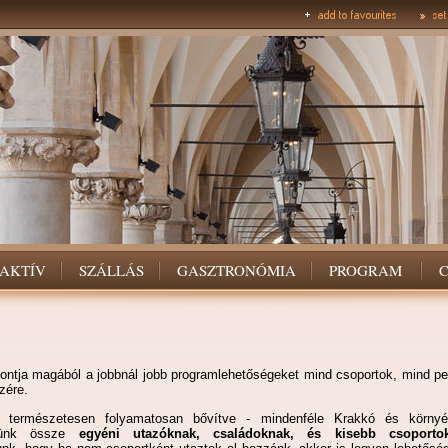
AKTÍV
SZÁLLÁS
GASZTRONÓMIA
PROGRAM
ontja magából a jobbnál jobb programlehetőségeket mind csoportok, mind pe
zére.
 természetesen folyamatosan bővítve - mindenféle Krakkó és környé
dtünk össze
egyéni utazóknak, családoknak, és kisebb csoportok