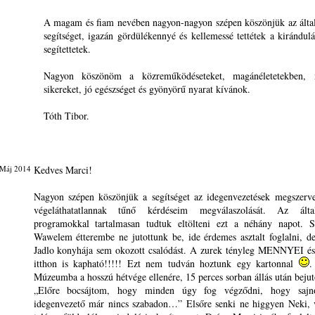
A magam és fiam nevében nagyon-nagyon szépen köszönjük az által
segítséget, igazán gördülékennyé és kellemessé tettétek a kirándulá
segítettetek.
Nagyon köszönöm a közreműködéseteket, magánéletetekben, 
sikereket, jó egészséget és gyönyörű nyarat kívánok.
Tóth Tibor.
 Máj 2014
Kedves Marci!
Nagyon szépen köszönjük a segítséget az idegenvezetések megszerv
végeláthatatlannak tűnő kérdéseim megválaszolását. Az által
programokkal tartalmasan tudtuk eltölteni ezt a néhány napot. 
Wawelem étterembe ne jutottunk be, ide érdemes asztalt foglalni, d
Jadlo konyhája sem okozott csalódást. A zurek tényleg MENNYEI és 
itthon is kapható!!!!! Ezt nem tudván hoztunk egy kartonnal
.
Múzeumba a hosszú hétvége ellenére, 15 perces sorban állás után bejut
„Előre bocsájtom, hogy minden úgy fog végződni, hogy sajn
idegenvezető már nincs szabadon…” Elsőre senki ne higgyen Neki, 