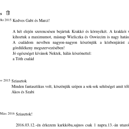
s
Okt 2015
Kedves Gabi és Marci!
A hét elején szerencsésen bejártuk Krakkó és környékét. A krakkói 
kihoztuk a maximumot, másnap Wieliczka és Oswiecim is nagy hatáss
A családom nevében nagyon-nagyon köszönjük a közbenjárást 
gördülékeny megszervezésében!
Jó egészséget kívánok Nektek, hálás köszönettel:
a Tóth család
ov 2015
Sziasztok
Minden fantasztikus volt, köszönjük szépen a sok-sok sehítséget amit tő
Ákos és Szabi
 Márc 2016
Sziasztok!
2016.03.12.-én érkezem karkkóba,sajnos csak 1 napra.13.-án utazo