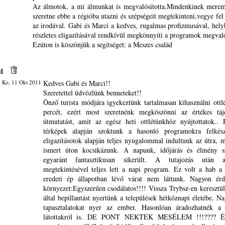
Az álmotok, a mi álmunkat is megvalósította.Mindenkinek merem
szeretne ebbe a régióba utazni és szépségeit megtekinteni,vegye fel
az irodával. Gabi és Marci a kedves, rugalmas profizmusával, hely
részletes eligazításával rendkívül megkönnyíti a programok megvaló
Ezúton is köszönjük a segítséget: a Meszes család
l
 Ke, 11 Okt 2011
Kedves Gabi és Marci!!
Szeretettel üdvözlünk benneteket!!
Önző turista módjára igyekeztünk tartalmasan kihasználni ott
percét, ezért most szeretnénk megköszönni az értékes tájé
útmutatást, amit az egész heti ottlétünkhöz nyújtottatok.. 
térképek alapján szoktunk a hasonló programokra felkés
eligazításotok alapján teljes nyugalommal indultunk az útra, m
ismert úton kocsikázunk. A napunk, időjárás és élmény s
egyaránt fantasztikusan sikerült. A tutajozás után a
megtekintésével teljes lett a napi program. Ez volt a hab a 
eredeti ép állapotban lévő várat nem láttunk. Nagyon érd
környezet:Egyszerűen csodálatos!!!! Vissza Trybsz-en keresztül
által bepillantást nyertünk a települések hétköznapi életébe. N
tapasztalatokat nyer az ember. Hasonlóan áradozhatnék a
látottakról is. DE PONT NEKTEK MESÉLEM !!!???? És