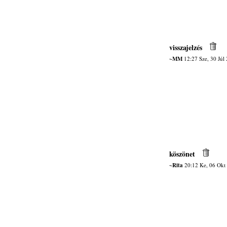
visszajelzés
~MM
12:27 Sze, 30 Júl
köszönet
~Rita
20:12 Ke, 06 Okt