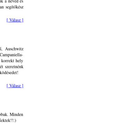
tuk a neved és
an segítőkész
[ Válasz ]
ű, Auschwitz
Campaniella-
 korrekt hely
ét szeretnénk
ködésedet!
[ Válasz ]
abbak. Minden
ektek!!:)