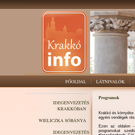
FŐOLDAL
LÁTNIVALÓK
Programok
IDEGENVEZETÉS
KRAKKÓBAN
Krakkó és környéke 
egyéni vendégek rés
WIELICZKA SÓBÁNYA
Ezen az oldalon -
programokat sze
IDEGENVEZETÉS