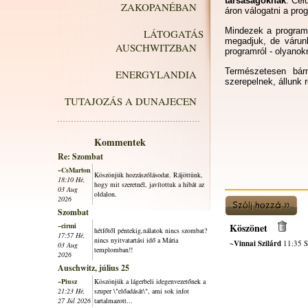
társaságoknak
. Cél
ZAKOPANÉBAN
áron válogatni a pro
Mindezek a programo
LÁTOGATÁS
megadjuk, de váru
AUSCHWITZBAN
programról - olyanokr
Természetesen bár
ENERGYLANDIA
szerepelnek, állunk 
TUTAJOZÁS A DUNAJECEN
Kommentek
Re: Szombat
~CsMarton
Köszönjük hozzászólásodat. Rájöttünk,
18:10 Hé,
hogy mit szeretnél, javítottuk a hibát az
03 Aug
oldalon.
2026
Szombat
~cirmi
Köszönet
hétfőtől péntekig,nálatok nincs szombat?
17:57 Hé,
nincs nyitvatartási idő a Mária
~Vinnai Szilárd
11:35 S
03 Aug
templomban!!
2026
Auschwitz, július 25
~Piusz
Köszönjük a lágerbeli idegenvezetőnek a
21:23 Hé,
szuper \"előadását\", ami sok infot
27 Júl 2026
tartalmazott...