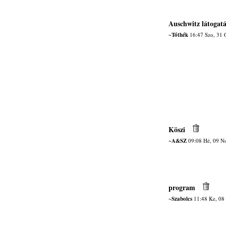
Auschwitz látogatá
~Tóthék
16:47 Szo, 31 
Köszi
~A&SZ
09:08 Hé, 09 N
program
~Szabolcs
11:48 Ke, 08