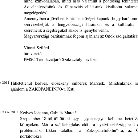
mind színvonalában, mind árak valamint a pontosság tekinteté
Az elhelyezésünk és félpanziós ellátásunk kiváltotta valame
megelégedését.
Amennyiben a jövőben ismét lehetőséget kapunk, hogy barátom
szervezehetjük a lengyelországi túráinkat és a kultúrális 
szeretnénk a segítségüket akkor is igénybe venni.
Magyarországi barátaimnak fogom ajánlani az Önök szolgáltatását
Vinnai Szilárd
túravezető
PMSC Természetjáró Szakosztály nevében
t 2011
Hihetetlenül kedves, előzékeny emberek Marciék. Mindenkinek n
ajánlom a ZAKOPANEINFO-t. Kati
 02 Okt 2011
Kedves Johanna, Gabi és Marci!!
Szeptember 18-tól töltöttünk egy nagyon-nagyon kellemes hetet 
környékén. Már a szállásfoglalás előtt, a nyelvi nehézség volt
problémánk. Ekkor találtam a "ZakopaneInfo.hu"-ra, az
portálotokra.