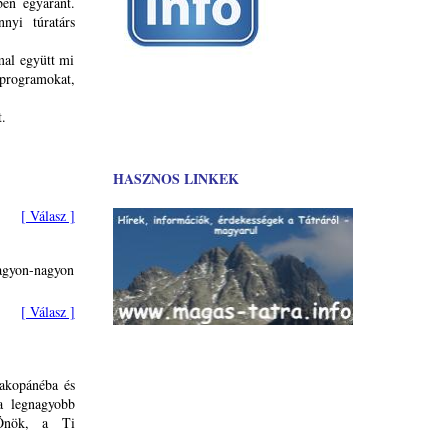
ben egyaránt.
nnyi túratárs
mal együtt mi
programokat,
.
HASZNOS LINKEK
[ Válasz ]
agyon-nagyon
[ Válasz ]
Zakopánéba és
 a legnagyobb
 Önök, a Ti