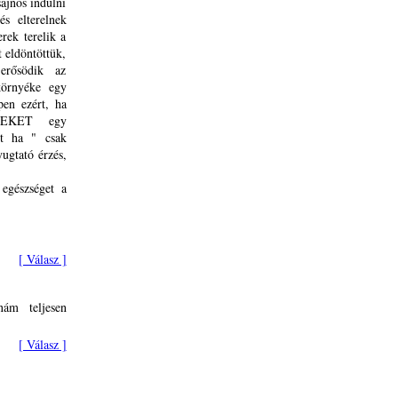
ajnos indulni
és elterelnek
ek terelik a
t eldöntöttük,
erősödik az
környéke egy
en ezért, ha
ITEKET egy
rt ha " csak
ugtató érzés,
egészséget a
[ Válasz ]
nám teljesen
[ Válasz ]