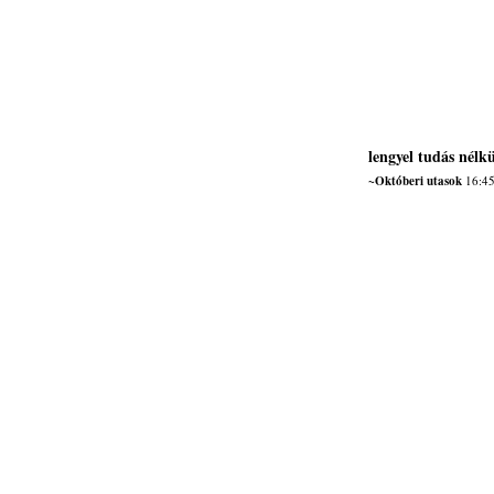
lengyel tudás nélkü
~Októberi utasok
16:45