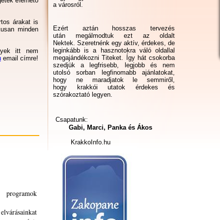
etek elérhető
a városról.
tos árakat is
Ezért aztán hosszas tervezés
kusan minden
után megálmodtuk ezt az oldalt
Nektek. Szeretnénk egy aktív, érdekes, de
leginkább is a hasznotokra váló oldallal
yek itt nem
megajándékozni Titeket. Így hát csokorba
u
email címre!
szedjük a legfrisebb, legjobb és nem
utolsó sorban legfinomabb ajánlatokat,
hogy ne maradjatok le semmiről,
hogy krakkói utatok érdekes és
szórakoztató legyen.
Csapatunk:
Gabi, Marci, Panka és Ákos
KrakkoInfo.hu
i programok
elvárásainkat