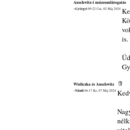
Auschwitz-i múzeumlátogatás
~Györgyi
09:22 Csü, 02 Máj 2024
Ke
Kö
vo
is.
Üd
Gy
Wieliczka és Auschwitz
~Nándi
06:17 Ke, 07 Máj 2024
Kedv
Nagy
nél