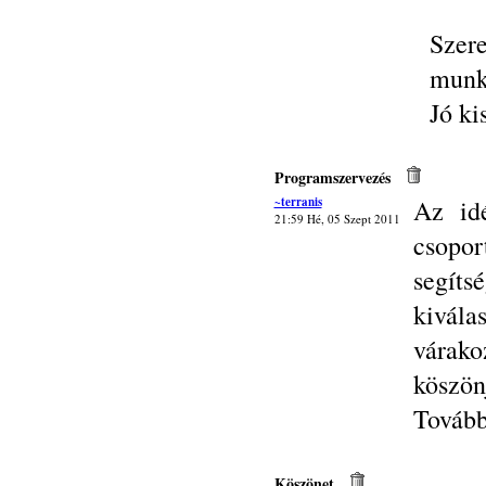
Sze
munk
Jó ki
Programszervezés
~terranis
Az id
21:59 Hé, 05 Szept 2011
csopo
segíts
kivála
várako
köszön
Tovább
Köszönet