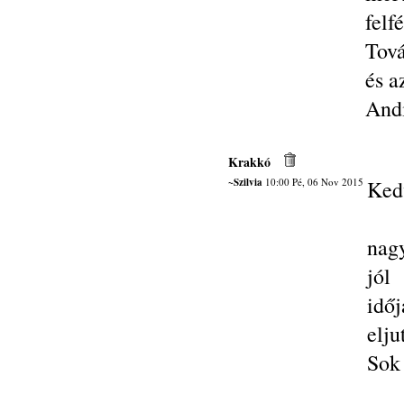
felf
Tov
és a
And
Krakkó
~Szilvia
10:00 Pé, 06 Nov 2015
Ked
nag
jól
idő
elju
Sok 