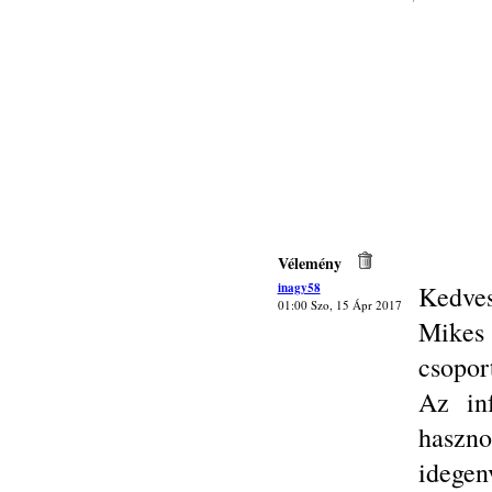
Vélemény
inagy58
Kedves
01:00 Szo, 15 Ápr 2017
Mike
csopor
Az in
hasz
idege