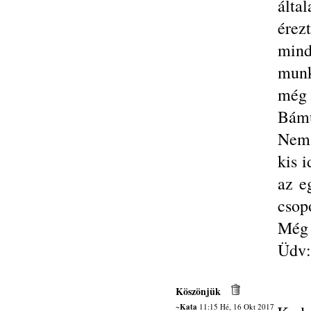
álta
ére
mind
munk
még
Bámu
Nem 
kis 
az e
csop
Még 
Üdv:
Köszönjük
~Kata
11:15 Hé, 16 Okt 2017