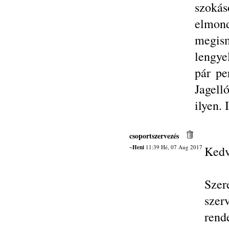
szok
elmon
megis
lengye
pár pe
Jagell
ilyen.
csoportszervezés
~Heni
11:39 Hé, 07 Aug 2017
Kedv
Sze
sze
rend