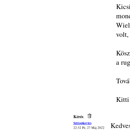
Kic
mond
Wiel
volt,
Kösz
a ru
Tová
Kitti
Kérés
Sztrapkovics
Kedves
22:32 Pé, 27 Máj 2022