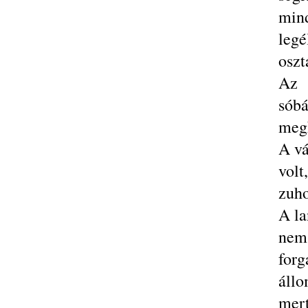
mind
leg
oszt
Az 
sób
megk
A vá
vol
zuho
A la
nem 
for
állo
mer