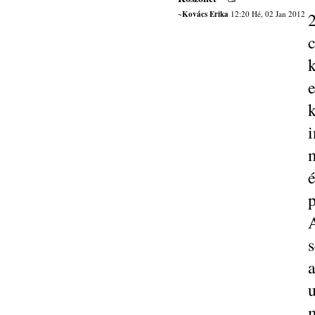
~Kovács Erika
12:20 Hé, 02 Jan 2012
e
i
p
s
a
u
m