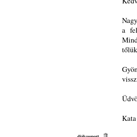
Kedv
Nagy
a fe
Mind
tőlük
Gyön
vissz
Üdvö
Kata
diákcsoport