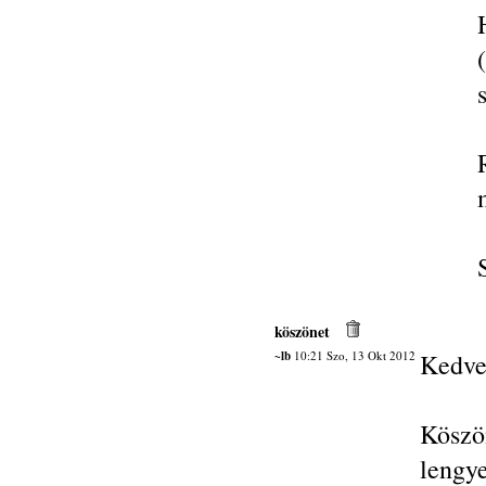
köszönet
~lb
10:21 Szo, 13 Okt 2012
Kedve
Kösz
lengy