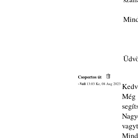
Mind
Üdvö
Csoportos út
~Vali
13:03 Ke, 08 Aug 2023
Kedv
Még 
segít
Nagy
vagy
Minde