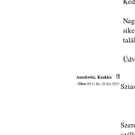
Ked
Nag
sik
tal
Üdvö
Auschwitz, Krakkó
~Tibor
09:11 Ke, 20 Jún 2023
Szia
Szer
száll