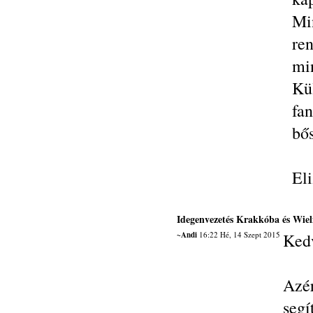
Mi
ren
min
Kü
fa
bős
El
Idegenvezetés Krakkóba és Wiel
~Andi
16:22 Hé, 14 Szept 2015
Ked
Azér
segí