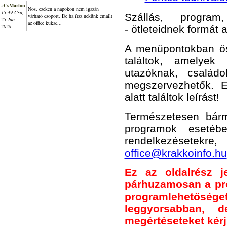
~CsMarton
Nos, ezeken a napokon nem igazán
15:49 Csü,
Szállás, program,
várható csoport. De ha írsz nekünk emailt
25 Jún
az office kukac...
2026
- ötleteidnek formát 
A menüpontokban öss
találtok, amelye
utazóknak, család
megszervezhetők. 
alatt találtok leírást!
Természetesen bár
programok esetéb
rendelkezésetekre
office@krakkoinfo.hu
Ez az oldalrész je
párhuzamosan a pr
programlehetősége
leggyorsabban, 
megértéseteket kér