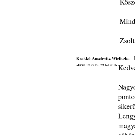
Köszö
Minde
Zsolt
Krakkó-Auschwitz-Wieliczka
~Erzsi
19:29 Pé, 29 Júl 2016
Kedve
Nagy
pont
sik
Lengy
magya