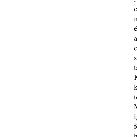
é
t
K
t
i
f