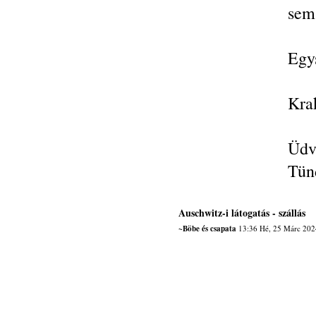
sem 
Egy
Kra
Üdv
Tün
Auschwitz-i látogatás - szállás
~Böbe és csapata
13:36 Hé, 25 Márc 202