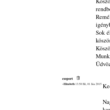
Köszö
rendb
Remé
igény
Sok é
köszö
Köszö
Munká
Üdvöz
csoport
~Elizabeth
13:50 Hé, 01 Jún 2015
Ke
Na
ka