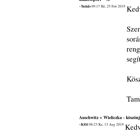
~Tamás
09:17 Hé, 25 Feb 2019
Ked
Sze
sor
ren
segí
Kösz
Tam
Auschwitz + Wieliczka - köszön
~Kitti
08:23 Ke, 13 Aug 2019
Kedv