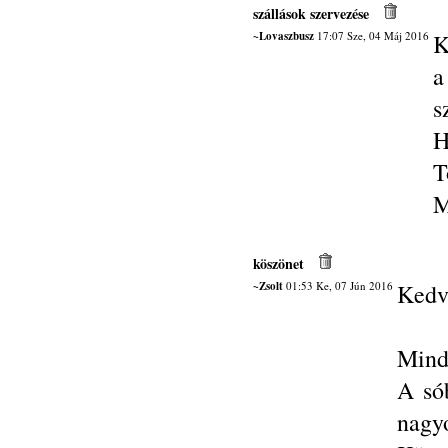
szállások szervezése
~Lovaszbusz
17:07 Sze, 04 Máj 2016
K
a
s
H
T
M
köszönet
~Zsolt
01:53 Ke, 07 Jún 2016
Kedv
Minde
A só
nagyo