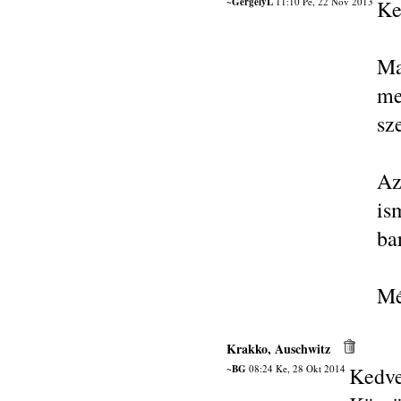
~GergelyL
11:10 Pé, 22 Nov 2013
Ke
Ma
m
sz
Az
is
ba
Mé
Krakko, Auschwitz
~BG
08:24 Ke, 28 Okt 2014
Kedve