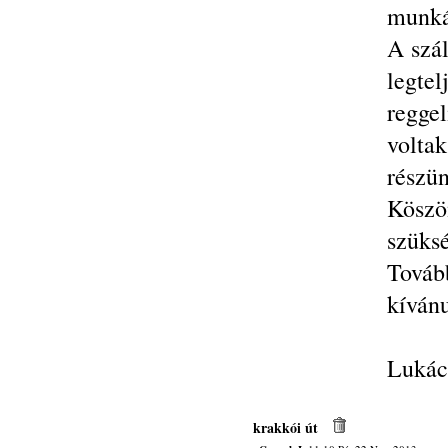
munkáj
A szá
legte
regge
voltak
részün
Köszö
szüksé
Továb
kíván
Lukács
krakkói út