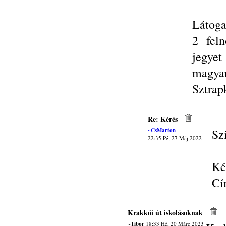
Látoga
2 fel
jegye
magyar
Sztrap
Re: Kérés
~CsMarton
Sz
22:35 Pé, 27 Máj 2022
Ké
Cí
Krakkói út iskolásoknak
~Tibor
18:33 Hé, 20 Márc 2023