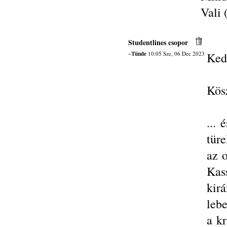
Vali 
Studentlines csopor
~Tünde
10:05 Sze, 06 Dec 2023
Ked
Kös
... 
tür
az 
Kas
kir
lebe
a kr