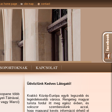
SOPORTOKNAK
KAPCSOLAT
Üdvözlünk Kedves Látogató!
akopane több
Krakkó Közép-Európa egyik legszebb és
el-Tátrával,
legérdekesebb városa. Rengeteg magyar
 vagy Marci)
turista fordul itt meg egész évben, és
sokszor szembesülünk azzal,
hogy magyarul kevés információ érhető el