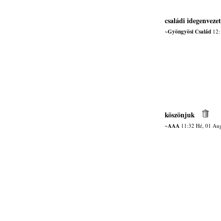
családi idegenvezet
~Gyöngyösi Család
12:1
köszönjuk
~AAA
11:32 Hé, 01 Au