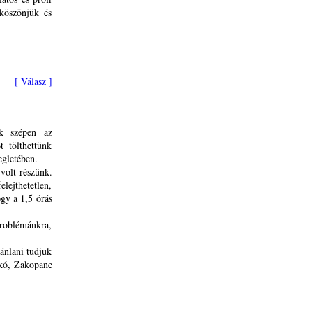
köszönjük és
[ Válasz ]
ük szépen az
 tölthettünk
egletében.
volt részünk.
lejthetetlen,
gy a 1,5 órás
problémánkra,
ánlani tudjuk
kkó, Zakopane