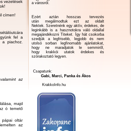
os vezetések
a városról.
tok!
l címen!
Ezért aztán hosszas tervezés
után megálmodtuk ezt az oldalt
Nektek. Szeretnénk egy aktív, érdekes, de
leginkább is a hasznotokra váló oldallal
sétálóutcára
megajándékozni Titeket. Így hát csokorba
gyünk fel a
szedjük a legfrisebb, legjobb és nem
a a piachoz.
utolsó sorban legfinomabb ajánlatokat,
hogy ne maradjatok le semmiről,
hogy krakkói utatok érdekes és
szórakoztató legyen.
Csapatunk:
Gabi, Marci, Panka és Ákos
 valamint az
KrakkoInfo.hu
dálása, majd
 az ó temető
pápai oltár
iemelten az