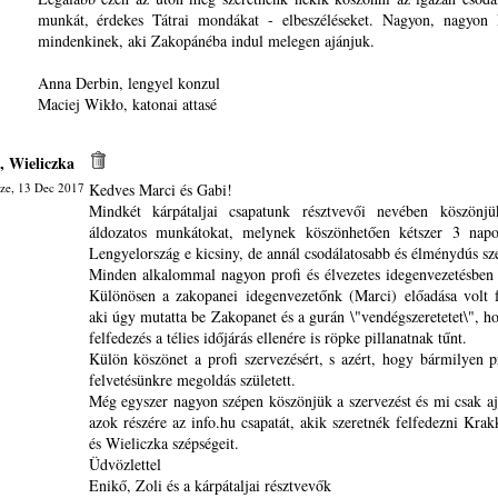
munkát, érdekes Tátrai mondákat - elbeszéléseket. Nagyon, nagyon 
mindenkinek, aki Zakopánéba indul melegen ajánjuk.
Anna Derbin, lengyel konzul
Maciej Wikło, katonai attasé
 Wieliczka
ze, 13 Dec 2017
Kedves Marci és Gabi!
Mindkét kárpátaljai csapatunk résztvevői nevében köszönj
áldozatos munkátokat, melynek köszönhetően kétszer 3 napot
Lengyelország e kicsiny, de annál csodálatosabb és élménydús sz
Minden alkalommal nagyon profi és élvezetes idegenvezetésben 
Különösen a zakopanei idegenvezetőnk (Marci) előadása volt fe
aki úgy mutatta be Zakopanet és a gurán \"vendégszeretetet\", ho
felfedezés a télies időjárás ellenére is röpke pillanatnak tűnt.
Külön köszönet a profi szervezésért, s azért, hogy bármilyen 
felvetésünkre megoldás született.
Még egyszer nagyon szépen köszönjük a szervezést és mi csak aj
azok részére az info.hu csapatát, akik szeretnék felfedezni Kra
és Wieliczka szépségeit.
Üdvözlettel
Enikő, Zoli és a kárpátaljai résztvevők