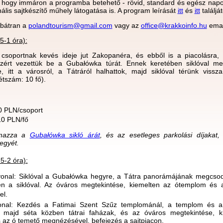
, hogy immáron a programba betehető - rövid, standard és egész nap
ális sajtkészítő műhely látogatása is. A program leírását
itt
és
itt
találjá
 bátran a
polandtourism@gmail.com
vagy az
office@krakkoinfo.hu
emai
5-1 óra):
 csoportnak kevés ideje jut Zakopanéra, és ebből is a piacolásra, 
zért vezettük be a Gubałówka túrát. Ennek keretében siklóval me
 itt a városról, a Tátráról halhattok, majd siklóval térünk vissz
étszám: 10 fő).
0 PLN/csoport
 10 PLN/fő
lmazza a
Gubałówka sikló árát
, és az esetleges parkolási díjakat,
egyét.
5-2 óra):
vonal: Siklóval a Gubałówka hegyre, a Tátra panorámájának megcso
tén a siklóval. Az óváros megtekintése, kiemelten az ótemplom és
l.
onal: Kezdés a Fatimai Szent Szűz templománál, a templom és a 
 majd séta közben tátrai faházak, és az óváros megtekintése, k
az ó temető megnézésével, befejezés a sajtpiacon.