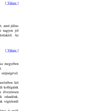
[ Válasz ]
, amit július
re nagyon jól
lottaktól. Az
[ Válasz ]
lska megyében
t.
 szépségével.
merésében két
di kollégáink
e élvezetesen
ek odaadóak,
ak végtelenül
atos és prófi