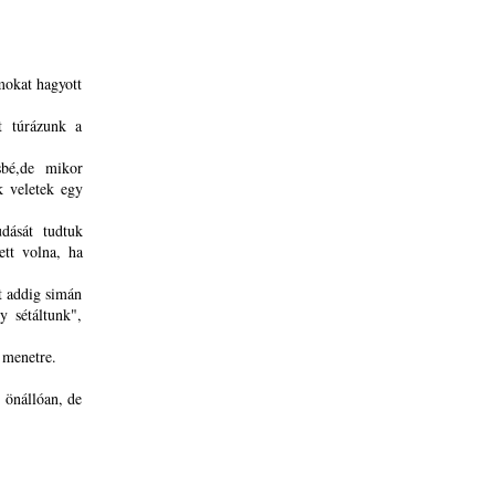
mokat hagyott
t túrázunk a
sbé,de mikor
 veletek egy
dását tudtuk
ett volna, ha
t addig simán
y sétáltunk",
 menetre.
y önállóan, de