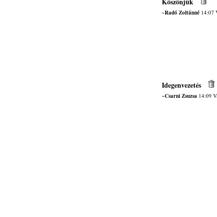
Köszönjük
~Radó Zoltánné
14:07 V
Idegenvezetés
~Csarni Zsuzsa
14:09 Va