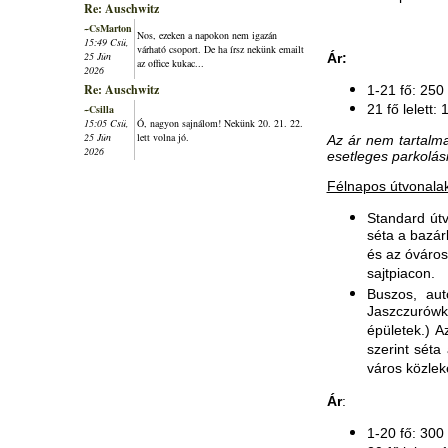
Re: Auschwitz
~CsMarton
Nos, ezeken a napokon nem igazán
15:49 Csü,
várható csoport. De ha írsz nekünk emailt
25 Jún
Ár:
az office kukac...
2026
Re: Auschwitz
1-21 fő: 250
21 fő lelett:
~Csilla
15:05 Csü,
Ó, nagyon sajnálom! Nekünk 20. 21. 22.
25 Jún
lett volna jó.
Az ár nem tartalm
2026
esetleges parkolási
Félnapos útvonalak
Standard út
séta a bazár
és az óváro
sajtpiacon.
Buszos, au
Jaszczurówk
épületek.) 
szerint séta
város közlek
Ár
:
1-20 fő: 300