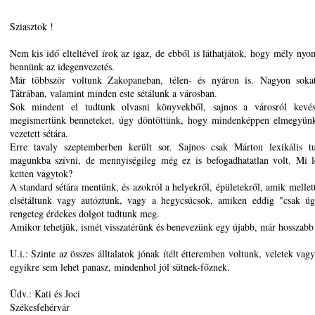
Sziasztok !
Nem kis idő elteltével írok az igaz, de ebből is láthatjátok, hogy mély nyo
bennünk az idegenvezetés.
Már többször voltunk Zakopaneban, télen- és nyáron is. Nagyon soka
Tátrában, valamint minden este sétálunk a városban.
Sok mindent el tudtunk olvasni könyvekből, sajnos a városról kevé
megismertünk benneteket, úgy döntöttünk, hogy mindenképpen elmegyünk
vezetett sétára.
Erre tavaly szeptemberben került sor. Sajnos csak Márton lexikális tu
magunkba szívni, de mennyiségileg még ez is befogadhatatlan volt. Mi l
ketten vagytok?
A standard sétára mentünk, és azokról a helyekről, épületekről, amik mellet
elsétáltunk vagy autóztunk, vagy a hegycsúcsok, amiken eddig "csak úg
rengeteg érdekes dolgot tudtunk meg.
Amikor tehetjük, ismét visszatérünk és benevezünk egy újabb, már hosszabb
U.i.: Szinte az összes álltalatok jónak ítélt étteremben voltunk, veletek vag
egyikre sem lehet panasz, mindenhol jól sütnek-főznek.
Üdv.: Kati és Joci
Székesfehérvár