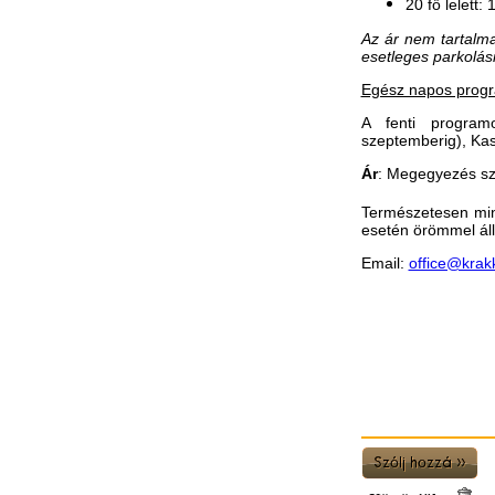
20 fő lelett:
Az ár nem tartalm
esetleges parkolási
Egész napos progra
A fenti programo
szeptemberig), Kas
Ár
: Megegyezés sze
Természetesen min
esetén örömmel áll
Email:
office@krak