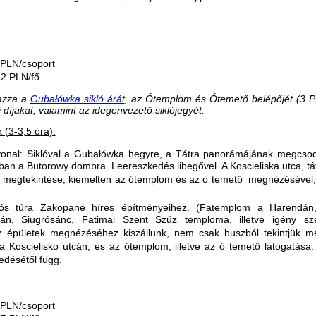
 PLN/csoport
 12 PLN/fő
azza a
Gubałówka sikló árát
,
az Ótemplom és Ótemető belépőjét (3 P
 díjakat, valamint az idegenvezető siklójegyét.
 (3-3,5 óra):
vonal: Siklóval a Gubałówka hegyre, a Tátra panorámájának megcso
ban a Butorowy dombra. Leereszkedés libegővel. A Koscieliska utca, tá
s megtekintése, kiemelten az ótemplom és az ó temető megnézésével,
tós túra Zakopane híres építményeihez. (Fatemplom a Harendán
án, Siugrósánc, Fatimai Szent Szűz temploma, illetve igény sze
Az épületek megnézéséhez kiszállunk, nem csak buszból tekintjük m
 a Koscielisko utcán, és az ótemplom, illetve az ó temető látogatása.
edésétől függ.
 PLN/csoport