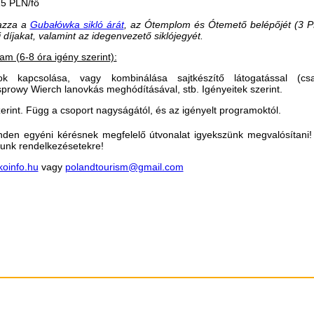
 15 PLN/fő
azza a
Gubałówka sikló árát
,
az Ótemplom és Ótemető belépőjét (3 P
 díjakat, valamint az idegenvezető siklójegyét.
m (6-8 óra igény szerint):
k kapcsolása, vagy kombinálása sajtkészítő látogatással (cs
prowy Wierch lanovkás meghódításával, stb. Igényeitek szerint.
rint. Függ a csoport nagyságától, és az igényelt programoktól.
den egyéni kérésnek megfelelő útvonalat igyekszünk megvalósítani
unk rendelkezésetekre!
koinfo.hu
vagy
polandtourism@gmail.com