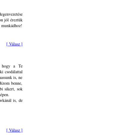
degenvezetése
n jól éreztük
 a munkádhoz!
[ Válasz ]
, hogy a Te
i csodálattal
hassunk is, ne
 Bízom benne,
i sikert, sok
zépen.
wkánál is, de
[ Válasz ]