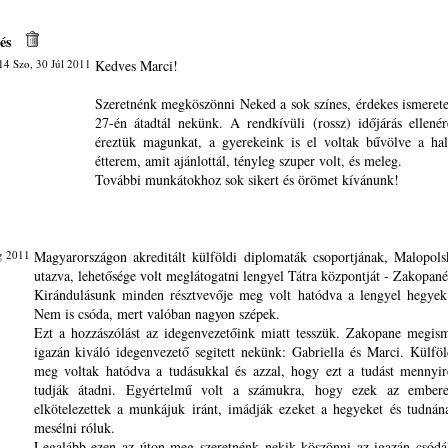
és
4 Szo, 30 Júl 2011
Kedves Marci!
Szeretnénk megköszönni Neked a sok színes, érdekes ismeretet
27-én átadtál nekünk. A rendkívüli (rossz) időjárás ellené
éreztük magunkat, a gyerekeink is el voltak bűvölve a hal
étterem, amit ajánlottál, tényleg szuper volt, és meleg.
További munkátokhoz sok sikert és örömet kívánunk!
g 2011
Magyarországon akreditált külföldi diplomaták csoportjának, Malopo
utazva, lehetősége volt meglátogatni lengyel Tátra központját - Zakopané
Kirándulásunk minden résztvevője meg volt hatódva a lengyel hegyek
Nem is csóda, mert valóban nagyon szépek.
Ezt a hozzászólást az idegenvezetőink miatt tesszük. Zakopane megis
igazán kiváló idegenvezető segitett nekünk: Gabriella és Marci. Külföl
meg voltak hatódva a tudásukkal és azzal, hogy ezt a tudást mennyir
tudják átadni. Egyértelmű volt a számukra, hogy ezek az ember
elkötelezettek a munkájuk iránt, imádják ezeket a hegyeket és tudnán
mesélni róluk.
Legalább ezen az úton meg szeretnénk nekik köszönni az igazán csódál