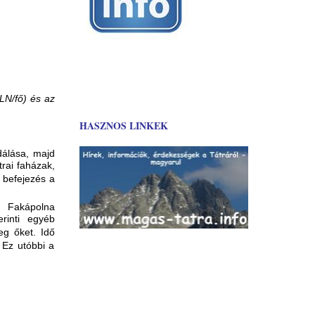
LN/fő)
és az
HASZNOS LINKEK
dálása, majd
trai faházak,
 befejezés a
, Fakápolna
rinti egyéb
eg őket. Idő
 Ez utóbbi a