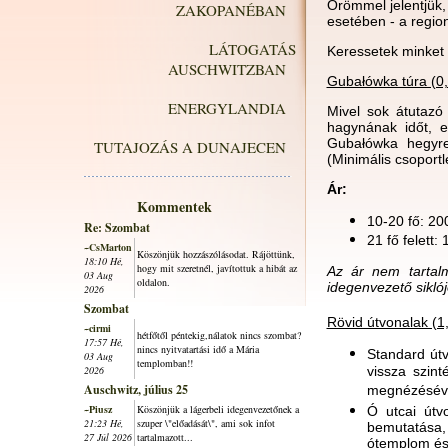
Örömmel jelentjük
ZAKOPANÉBAN
esetében - a region
LÁTOGATÁS
Keressetek minket
AUSCHWITZBAN
Gubałówka túra (0,
ENERGYLANDIA
Mivel sok átutazó
hagynának időt, e
Gubałówka hegyre,
TUTAJOZÁS A DUNAJECEN
(Minimális csoportl
Ár:
Kommentek
10-20 fő: 20
Re: Szombat
21 fő felett:
~CsMarton
Köszönjük hozzászólásodat. Rájöttünk,
18:10 Hé,
hogy mit szeretnél, javítottuk a hibát az
Az ár nem tarta
03 Aug
oldalon.
idegenvezető siklój
2026
Szombat
Rövid útvonalak (1,
~cirmi
hétfőtől péntekig,nálatok nincs szombat?
17:57 Hé,
nincs nyitvatartási idő a Mária
Standard út
03 Aug
templomban!!
2026
vissza szin
Auschwitz, július 25
megnézéséve
~Piusz
Köszönjük a lágerbeli idegenvezetőnek a
Ó utcai útv
21:23 Hé,
szuper \"előadását\", ami sok infot
bemutatása,
27 Júl 2026
tartalmazott...
ótemplom és 