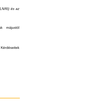
LN/fő)
és az
ak májustól
!
Kérdéseitek