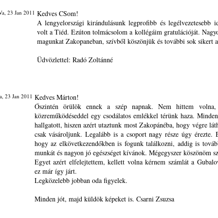
a, 23 Jan 2011
Kedves CSom!
A lengyelországi kirándulásunk legprofibb és legélvezetesebb i
volt a Tiéd. Ezúton tolmácsolom a kollégáim gratulációját. Nagyo
magunkat Zakopaneban, szívből köszönjük és további sok sikert
Üdvözlettel: Radó Zoltánné
, 23 Jan 2011
Kedves Márton!
Őszintén örülök ennek a szép napnak. Nem hittem volna
közreműködéseddel egy csodálatos emlékkel térünk haza. Mindenk
hallgatott, hiszen azért utaztunk most Zakopánéba, hogy végre lát
csak vásároljunk. Legalább is a csoport nagy része úgy érezte.
hogy az elkövetkezendőkben is fogunk találkozni, addig is tovább
munkát és nagyon jó egészséget kívánok. Mégegyszer köszönöm s
Egyet azért elfelejtettem, kellett volna kérnem számlát a Gubalo
ez már így járt.
Legközelebb jobban oda figyelek.
Minden jót, majd küldök képeket is. Csarni Zsuzsa