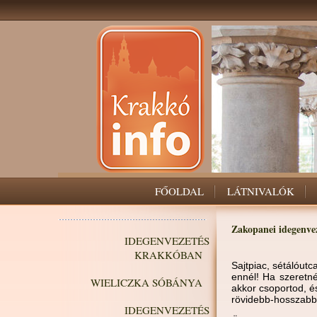
FŐOLDAL
LÁTNIVALÓK
Zakopanei idegenvez
IDEGENVEZETÉS
KRAKKÓBAN
Sajtpiac, sétálóut
ennél! Ha szeretné
WIELICZKA SÓBÁNYA
akkor csoportod, é
rövidebb-hosszabb
IDEGENVEZETÉS