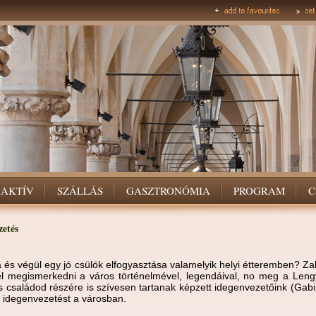
AKTÍV
SZÁLLÁS
GASZTRONÓMIA
PROGRAM
C
etés
ca és végül egy jó csülök elfogyasztása valamelyik helyi étteremben? Z
l megismerkedni a város történelmével, legendáival, no meg a Lengy
s családod részére is szívesen tartanak képzett idegenvezetőink (Gabi
 idegenvezetést a városban.