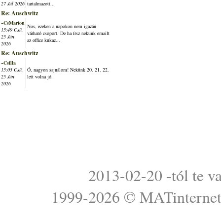
27 Júl 2026
tartalmazott...
Re: Auschwitz
~CsMarton
Nos, ezeken a napokon nem igazán
15:49 Csü,
várható csoport. De ha írsz nekünk emailt
25 Jún
az office kukac...
2026
Re: Auschwitz
~Csilla
15:05 Csü,
Ó, nagyon sajnálom! Nekünk 20. 21. 22.
25 Jún
lett volna jó.
2026
2013-02-20 -tól te v
1999-2026 ©
MATinterne