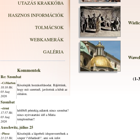
UTAZÁS KRAKKÓBA
HASZNOS INFORMÁCIÓK
Wielic
TOLMÁCSOK
WEBKAMERÁK
GALÉRIA
Wawel
Kommentek
Re: Szombat
(1-
~CsMarton
Köszönjük hozzászólásodat. Rájöttünk,
18:10 Hé,
hogy mit szeretnél, javítottuk a hibát az
03 Aug
oldalon.
2026
Szombat
~cirmi
hétfőtől péntekig,nálatok nincs szombat?
17:57 Hé,
nincs nyitvatartási idő a Mária
03 Aug
templomban!!
2026
Auschwitz, július 25
~Piusz
Köszönjük a lágerbeli idegenvezetőnek a
21:23 Hé,
szuper \"előadását\", ami sok infot