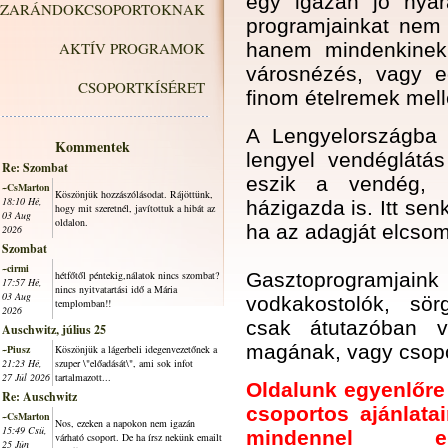
egy igazán jó nyara
ZARÁNDOKCSOPORTOKNAK
programjainkat nem 
AKTÍV PROGRAMOK
hanem mindenkinek,
városnézés, vagy 
CSOPORTKÍSÉRET
finom ételremek melle
A Lengyelországba 
Kommentek
lengyel vendéglátá
Re: Szombat
eszik a vendég, 
~CsMarton
Köszönjük hozzászólásodat. Rájöttünk,
18:10 Hé,
házigazda is.
Itt se
hogy mit szeretnél, javítottuk a hibát az
03 Aug
oldalon.
ha az adagját elcso
2026
Szombat
~cirmi
hétfőtől péntekig,nálatok nincs szombat?
Gasztoprogramjai
17:57 Hé,
nincs nyitvatartási idő a Mária
03 Aug
vodkakostolók, sör
templomban!!
2026
csak átutazóban 
Auschwitz, július 25
magának, vagy csoport
~Piusz
Köszönjük a lágerbeli idegenvezetőnek a
21:23 Hé,
szuper \"előadását\", ami sok infot
27 Júl 2026
tartalmazott...
Oldalunk egyenlőre f
Re: Auschwitz
csoportos ajánlata
~CsMarton
Nos, ezeken a napokon nem igazán
15:49 Csü,
mindennel el
várható csoport. De ha írsz nekünk emailt
25 Jún