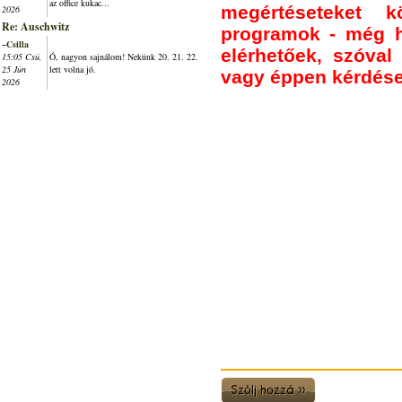
az office kukac...
megértéseteket 
2026
Re: Auschwitz
programok - még h
~Csilla
elérhetőek, szóval 
15:05 Csü,
Ó, nagyon sajnálom! Nekünk 20. 21. 22.
25 Jún
lett volna jó.
vagy éppen kérdése
2026