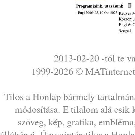
Programjaink, utazásunk
~Engi
20:09 Pé, 10 Okt 2025
Kedves Ma
Köszönjük
Engi és C
Szeged
2013-02-20 -tól te v
1999-2026 ©
MATinterne
Tilos a Honlap bármely tartalmána
módosítása. E tilalom alá esik
szöveg, kép, grafika, embléma
állóképei. Úgyszintén tilos a Honl