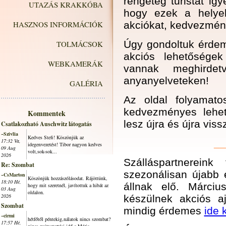
rengeteg turistát ig
UTAZÁS KRAKKÓBA
hogy ezek a helyek
HASZNOS INFORMÁCIÓK
akciókat, kedvezmén
Úgy gondoltuk érdem
TOLMÁCSOK
akciós lehetőségek
WEBKAMERÁK
vannak meghirdet
anyanyelveteken!
GALÉRIA
Az oldal folyamatos
kedvezményes lehető
Kommentek
lesz újra és újra vis
Csatlakozható Auschwitz látogatás
~Szivlia
Kedves Stefi! Köszönjük az
17:32 Va,
__
idegenvezetést! Tibor nagyon kedves
09 Aug
volt,sok-sok...
2026
Szálláspartnereink
Re: Szombat
szezonálisan újabb 
~CsMarton
Köszönjük hozzászólásodat. Rájöttünk,
18:10 Hé,
állnak elő. Márci
hogy mit szeretnél, javítottuk a hibát az
03 Aug
oldalon.
2026
készülnek akciós a
Szombat
mindig érdemes
ide 
~cirmi
hétfőtől péntekig,nálatok nincs szombat?
17:57 Hé,