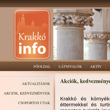
FŐOLDAL
LÁTNIVALÓK
AKTÍV
Akciók, kedvezmény
AKTUALITÁSOK
AKCIÓK, KEDVEZMÉNYEK
Krakkó és környéke
CSOPORTOS UTAK
éttermekkel és turti