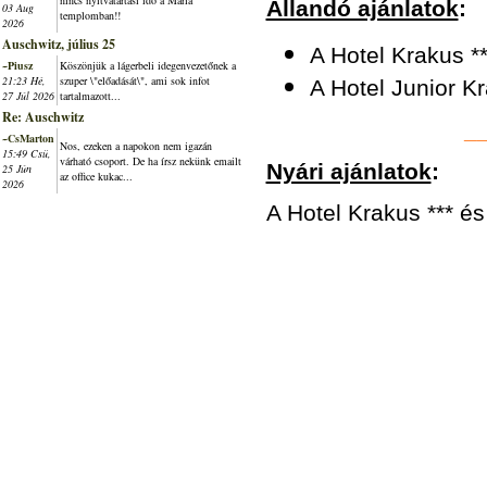
nincs nyitvatartási idő a Mária
Állandó ajánlatok
:
03 Aug
templomban!!
2026
Auschwitz, július 25
A Hotel Krakus **
~Piusz
Köszönjük a lágerbeli idegenvezetőnek a
21:23 Hé,
szuper \"előadását\", ami sok infot
A Hotel Junior K
27 Júl 2026
tartalmazott...
Re: Auschwitz
_
~CsMarton
Nos, ezeken a napokon nem igazán
15:49 Csü,
várható csoport. De ha írsz nekünk emailt
Nyári ajánlatok
:
25 Jún
az office kukac...
2026
A Hotel Krakus *** és