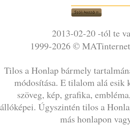
2013-02-20 -tól te v
1999-2026 ©
MATinterne
Tilos a Honlap bármely tartalmána
módosítása. E tilalom alá esik
szöveg, kép, grafika, embléma
állóképei. Úgyszintén tilos a Honl
más honlapon vagy