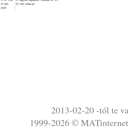
25 Jún
22. lett volna jó.
2026
2013-02-20 -tól te v
1999-2026 ©
MATinterne