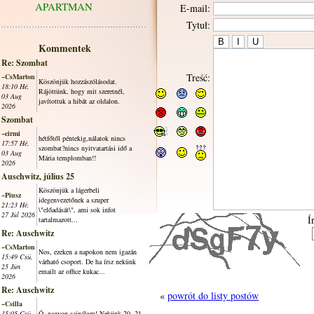
APARTMAN
E-mail:
Tytuł:
Kommentek
Re: Szombat
Treść:
~CsMarton
Köszönjük hozzászólásodat.
18:10 Hé,
Rájöttünk, hogy mit szeretnél,
03 Aug
javítottuk a hibát az oldalon.
2026
Szombat
~cirmi
hétfőtől péntekig,nálatok nincs
17:57 Hé,
szombat?nincs nyitvatartási idő a
03 Aug
Mária templomban!!
2026
Auschwitz, július 25
Köszönjük a lágerbeli
~Piusz
idegenvezetőnek a szuper
21:23 Hé,
\"előadását\", ami sok infot
27 Júl 2026
Í
tartalmazott...
Re: Auschwitz
~CsMarton
Nos, ezeken a napokon nem igazán
15:49 Csü,
várható csoport. De ha írsz nekünk
25 Jún
emailt az office kukac...
2026
Re: Auschwitz
«
powrót do listy postów
~Csilla
15:05 Csü,
Ó, nagyon sajnálom! Nekünk 20. 21.