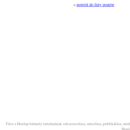
«
powrót do listy postów
Tilos a Honlap bármely tartalmának sokszorosítása, másolása, publikálása, módo
Honla