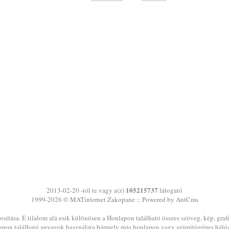
105215737
2013-02-20 -tól te vagy a(z)
látogató
1999-2026 ©
MATinternet
Zakopane
:: Powered by AntCms
sítása. E tilalom alá esik különösen a Honlapon található összes szöveg, kép, graf
pon található anyagok használata bármely más honlapon vagy számítógépes háló