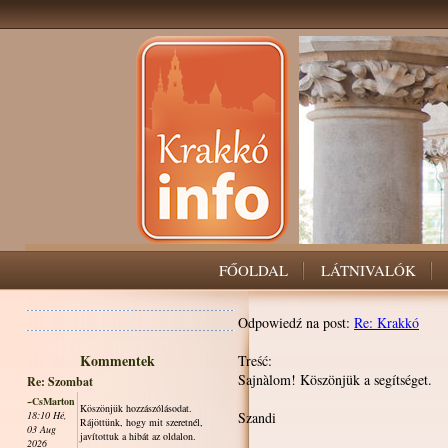
FŐOLDAL
LÁTNIVALÓK
Odpowiedź na post:
Re: Krakkó
Kommentek
Treść:
Sajnàlom! Köszönjük a segítséget.
Re: Szombat
~CsMarton
Köszönjük hozzászólásodat.
18:10 Hé,
Szandi
Rájöttünk, hogy mit szeretnél,
03 Aug
javítottuk a hibát az oldalon.
2026