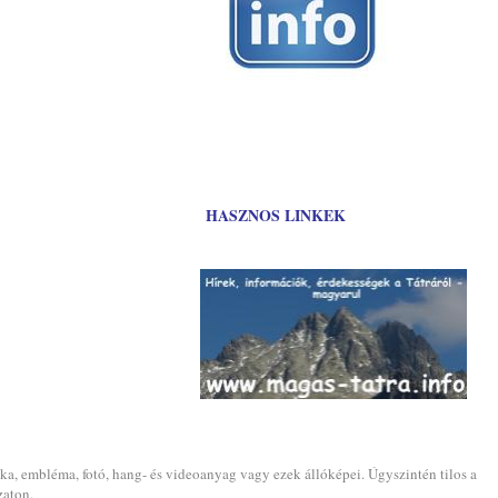
HASZNOS LINKEK
ika, embléma, fotó, hang- és videoanyag vagy ezek állóképei. Úgyszintén tilos a
zaton.