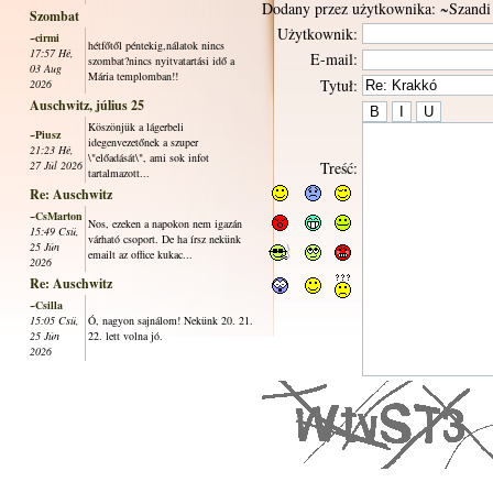
Dodany przez użytkownika: ~Szandi
Szombat
Użytkownik:
~cirmi
hétfőtől péntekig,nálatok nincs
17:57 Hé,
E-mail:
szombat?nincs nyitvatartási idő a
03 Aug
Mária templomban!!
Tytuł:
2026
Auschwitz, július 25
Köszönjük a lágerbeli
~Piusz
idegenvezetőnek a szuper
21:23 Hé,
\"előadását\", ami sok infot
27 Júl 2026
Treść:
tartalmazott...
Re: Auschwitz
~CsMarton
Nos, ezeken a napokon nem igazán
15:49 Csü,
várható csoport. De ha írsz nekünk
25 Jún
emailt az office kukac...
2026
Re: Auschwitz
~Csilla
15:05 Csü,
Ó, nagyon sajnálom! Nekünk 20. 21.
25 Jún
22. lett volna jó.
2026