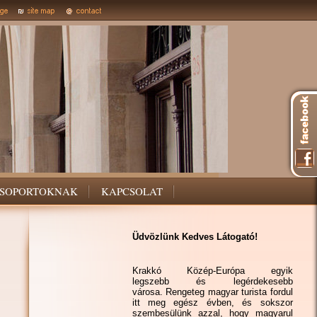
SOPORTOKNAK
KAPCSOLAT
Üdvözlünk Kedves Látogató!
Krakkó Közép-Európa egyik
legszebb és legérdekesebb
városa. Rengeteg magyar turista fordul
itt meg egész évben, és sokszor
szembesülünk azzal, hogy magyarul