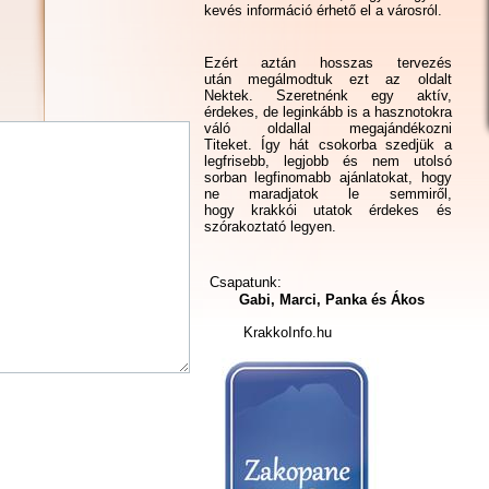
kevés információ érhető el a városról.
Ezért aztán hosszas tervezés
után megálmodtuk ezt az oldalt
Nektek. Szeretnénk egy aktív,
érdekes, de leginkább is a hasznotokra
váló oldallal megajándékozni
Titeket. Így hát csokorba szedjük a
legfrisebb, legjobb és nem utolsó
sorban legfinomabb ajánlatokat, hogy
ne maradjatok le semmiről,
hogy krakkói utatok érdekes és
szórakoztató legyen.
Csapatunk:
Gabi, Marci, Panka és Ákos
KrakkoInfo.hu