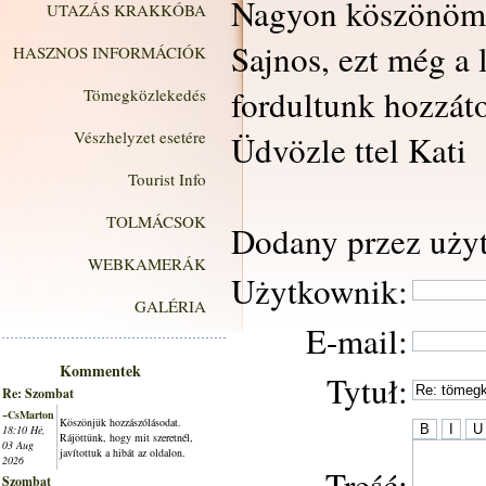
Nagyon köszönöm a
UTAZÁS KRAKKÓBA
Sajnos, ezt még a
HASZNOS INFORMÁCIÓK
fordultunk hozzáto
Tömegközlekedés
Vészhelyzet esetére
Üdvözle ttel Kati
Tourist Info
TOLMÁCSOK
Dodany przez użyt
WEBKAMERÁK
Użytkownik:
GALÉRIA
E-mail:
Kommentek
Tytuł:
Re: Szombat
~CsMarton
Köszönjük hozzászólásodat.
18:10 Hé,
Rájöttünk, hogy mit szeretnél,
03 Aug
javítottuk a hibát az oldalon.
2026
Treść:
Szombat