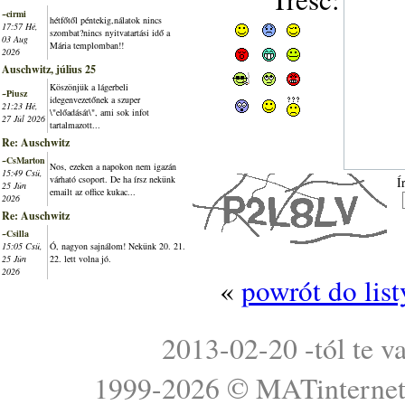
~cirmi
hétfőtől péntekig,nálatok nincs
17:57 Hé,
szombat?nincs nyitvatartási idő a
03 Aug
Mária templomban!!
2026
Auschwitz, július 25
Köszönjük a lágerbeli
~Piusz
idegenvezetőnek a szuper
21:23 Hé,
\"előadását\", ami sok infot
27 Júl 2026
tartalmazott...
Re: Auschwitz
~CsMarton
Nos, ezeken a napokon nem igazán
15:49 Csü,
várható csoport. De ha írsz nekünk
Í
25 Jún
emailt az office kukac...
2026
Re: Auschwitz
~Csilla
15:05 Csü,
Ó, nagyon sajnálom! Nekünk 20. 21.
25 Jún
22. lett volna jó.
2026
«
powrót do lis
2013-02-20 -tól te v
1999-2026 ©
MATinterne