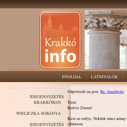
FŐOLDAL
LÁTNIVALÓK
Odpowiedź na post:
Re: Auschwitz
IDEGENVEZETÉS
KRAKKÓBAN
Treść:
Kedves Zsuzsa!
WIELICZKA SÓBÁNYA
Kicsi az esélye. Nekünk nincs aznap 
rálátásom.
IDEGENVEZETÉS