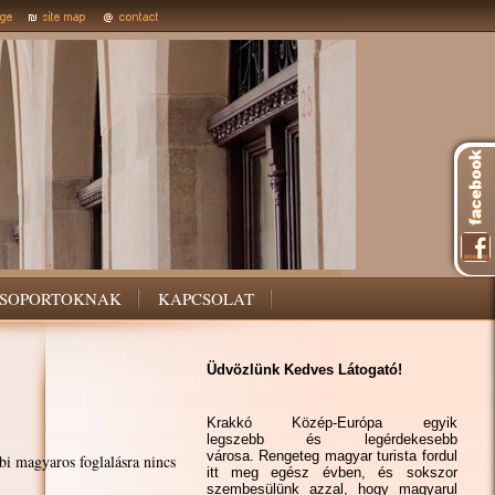
SOPORTOKNAK
KAPCSOLAT
Üdvözlünk Kedves Látogató!
Krakkó Közép-Európa egyik
legszebb és legérdekesebb
városa. Rengeteg magyar turista fordul
bi magyaros foglalásra nincs
itt meg egész évben, és sokszor
szembesülünk azzal, hogy magyarul