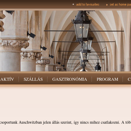
AKTÍV
SZÁLLÁS
GASZTRONÓMIA
PROGRAM
C
csoportunk Auschwitzban jelen állás szerint, így nincs mihez csatlakozni. A töb