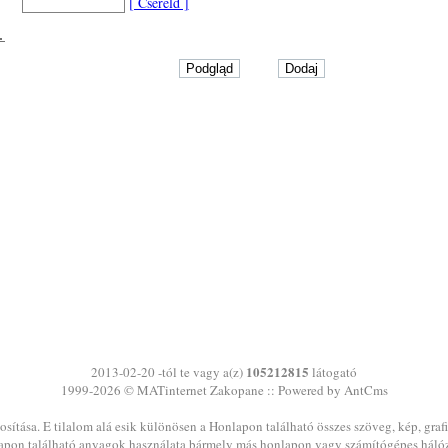
[ Cseréld ]
105212815
2013-02-20 -tól te vagy a(z)
látogató
1999-2026 ©
MATinternet
Zakopane
:: Powered by AntCms
sítása. E tilalom alá esik különösen a Honlapon található összes szöveg, kép, graf
pon található anyagok használata bármely más honlapon vagy számítógépes háló