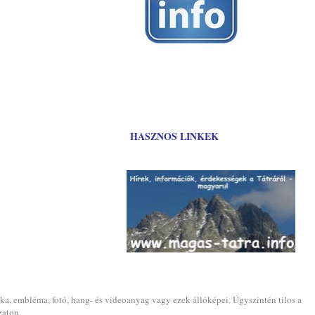
HASZNOS LINKEK
ika, embléma, fotó, hang- és videoanyag vagy ezek állóképei. Úgyszintén tilos a
zaton.