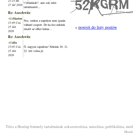
21:23 Hé,
\"előadását\", ami sok infot
27 Júl 2026
tartalmazott...
Re: Auschwitz
~CsMarton
Nos, ezeken a napokon nem igazán
15:49 Csü,
várható csoport. De ha írsz nekünk
«
powrót do listy postów
25 Jún
emailt az office kukac...
2026
Re: Auschwitz
~Csilla
15:05 Csü,
Ó, nagyon sajnálom! Nekünk 20. 21.
25 Jún
22. lett volna jó.
2026
Tilos a Honlap bármely tartalmának sokszorosítása, másolása, publikálása, módo
Honla