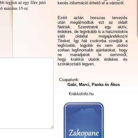
bb legyen az egy főre jutó
kevés információ érhető el a városról.
tő március 15-re.
Ezért aztán hosszas tervezés
után megálmodtuk ezt az oldalt
Nektek. Szeretnénk egy aktív,
érdekes, de leginkább is a hasznotokra
váló oldallal megajándékozni
Titeket. Így hát csokorba szedjük a
legfrisebb, legjobb és nem utolsó
sorban legfinomabb ajánlatokat, hogy
ne maradjatok le semmiről,
hogy krakkói utatok érdekes és
szórakoztató legyen.
Csapatunk:
Gabi, Marci, Panka és Ákos
KrakkoInfo.hu