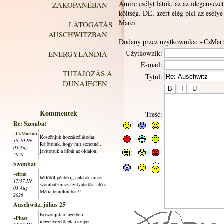
Amire esélyt látok, az az idegenveze
ZAKOPANÉBAN
költség. DE, azért elég pici az esél
Marci
LÁTOGATÁS
AUSCHWITZBAN
Dodany przez użytkownika: ~CsMar
Użytkownik:
ENERGYLANDIA
E-mail:
TUTAJOZÁS A
Tytuł:
DUNAJECEN
Kommentek
Treść:
Re: Szombat
~CsMarton
Köszönjük hozzászólásodat.
18:10 Hé,
Rájöttünk, hogy mit szeretnél,
03 Aug
javítottuk a hibát az oldalon.
2026
Szombat
~cirmi
hétfőtől péntekig,nálatok nincs
17:57 Hé,
szombat?nincs nyitvatartási idő a
03 Aug
Mária templomban!!
2026
Auschwitz, július 25
Köszönjük a lágerbeli
~Piusz
idegenvezetőnek a szuper