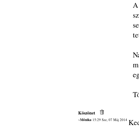
A
s
se
te
N
m
eg
Tó
Köszönet
~Mónika
15:29 Sze, 07 Máj 2014
Ked