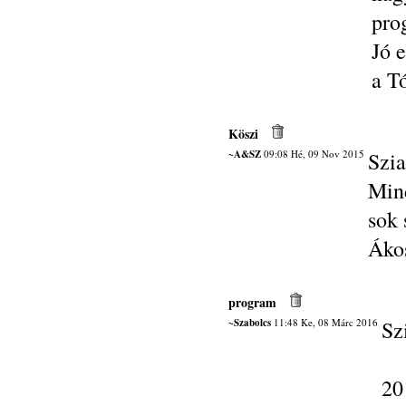
pro
Jó 
a T
Köszi
~A&SZ
09:08 Hé, 09 Nov 2015
Szia
Mind
sok 
Ákos
program
~Szabolcs
11:48 Ke, 08 Márc 2016
Sz
20