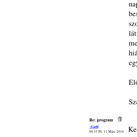
na
be
sz
lá
me
hi
eg
El
Sz
Re: program
~Gabi
Ke
09:33 Pé, 11 Márc 2016