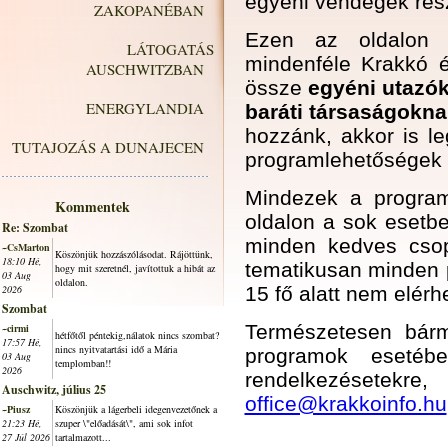
egyéni vendégek rés
ZAKOPANÉBAN
Ezen az oldalon 
LÁTOGATÁS
mindenféle Krakkó 
AUSCHWITZBAN
össze
egyéni utazó
ENERGYLANDIA
baráti társaságokna
hozzánk, akkor is le
TUTAJOZÁS A DUNAJECEN
programlehetőségek 
Mindezek a program
Kommentek
oldalon a sok esetb
Re: Szombat
minden kedves cso
~CsMarton
Köszönjük hozzászólásodat. Rájöttünk,
18:10 Hé,
tematikusan minden p
hogy mit szeretnél, javítottuk a hibát az
03 Aug
oldalon.
2026
15 fő alatt nem elérhe
Szombat
Természetesen bár
~cirmi
hétfőtől péntekig,nálatok nincs szombat?
17:57 Hé,
nincs nyitvatartási idő a Mária
programok esetéb
03 Aug
templomban!!
2026
rendelkezésetekre
Auschwitz, július 25
office@krakkoinfo.hu
~Piusz
Köszönjük a lágerbeli idegenvezetőnek a
21:23 Hé,
szuper \"előadását\", ami sok infot
27 Júl 2026
tartalmazott...