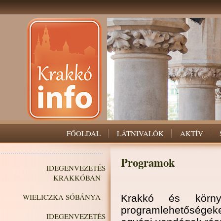
FŐOLDAL
LÁTNIVALÓK
AKTÍV
Programok
IDEGENVEZETÉS
KRAKKÓBAN
WIELICZKA SÓBÁNYA
Krakkó és körn
programlehetősége
IDEGENVEZETÉS