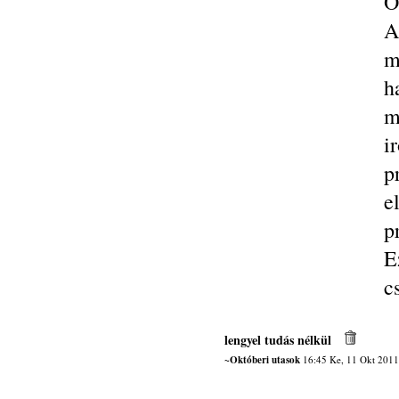
Ö
A
m
h
m
i
p
e
p
E
c
lengyel tudás nélkül
~Októberi utasok
16:45 Ke, 11 Okt 2011