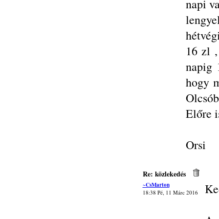
napi v
lengye
hétvég
16 zl 
napig 
hogy m
Olcsób
Előre 
Orsi
Re: közlekedés
~CsMarton
Ke
18:38 Pé, 11 Márc 2016