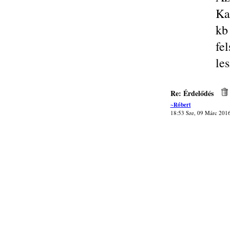
Ka
kb
fe
les
Re: Érdelődés
~Róbert
18:53 Sze, 09 Márc 201