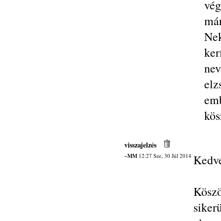
vég
már
Nek
ker
nev
elz
em
kös
visszajelzés
~MM
12:27 Sze, 30 Júl 2014
Kedve
Kösz
sike