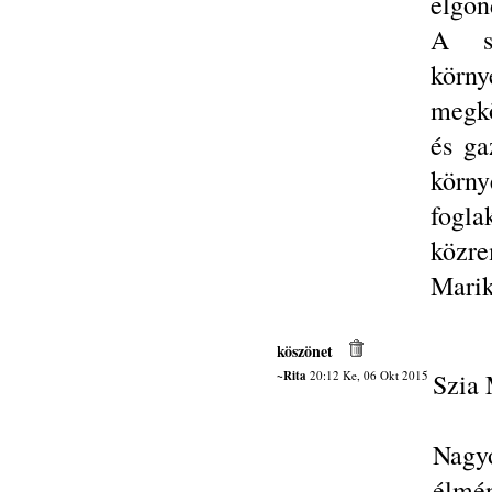
elgon
A sz
kör
megkö
és ga
körny
fogl
közre
Mari
köszönet
~Rita
20:12 Ke, 06 Okt 2015
Szia 
Nagy
élmé