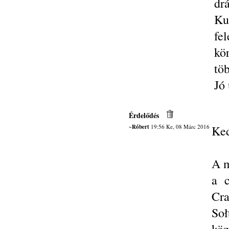
dr
Ku
fe
kö
töb
Jó 
Érdelődés
~Róbert
19:56 Ke, 08 Márc 2016
Ke
A m
a c
Cr
Soł