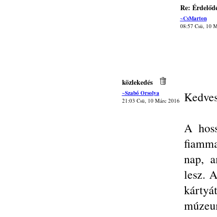
Re: Érdelőd
~CsMarton
08:57 Csü, 10 
közlekedés
~Szabó Orsolya
Kedve
21:03 Csü, 10 Márc 2016
A hos
fiamma
nap, a
lesz. 
kárt
múzeu