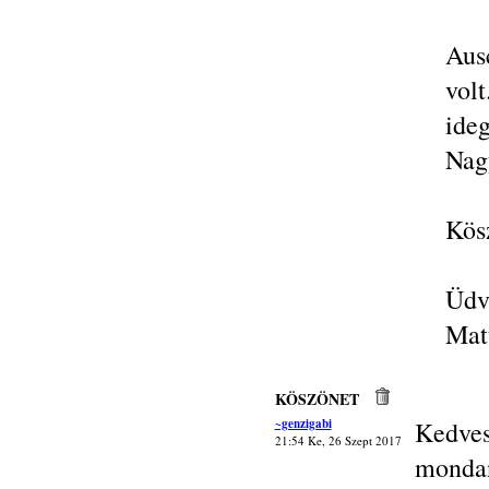
Aus
vol
ideg
Nag
Kösz
Üd
Mat
KÖSZÖNET
~genzigabi
Kedve
21:54 Ke, 26 Szept 2017
mondan