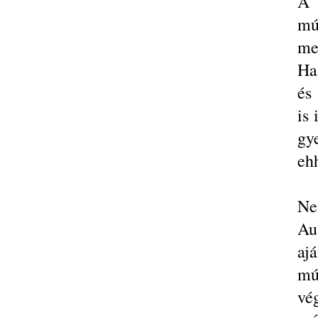
A 
mú
mer
Ha
és
is 
gy
ehh
Ne
Au
aj
mú
vé