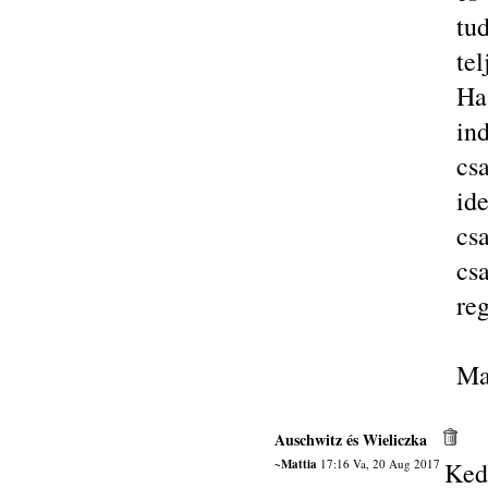
tu
tel
Ha
in
cs
id
cs
cs
reg
Ma
Auschwitz és Wieliczka
~Mattia
17:16 Va, 20 Aug 2017
Ked