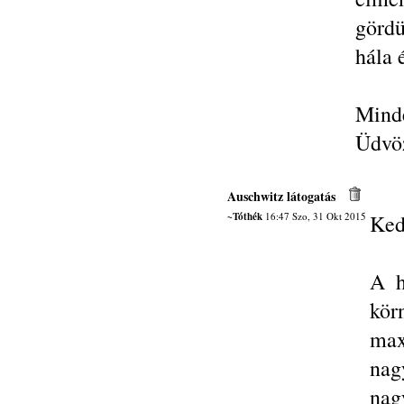
görd
hála 
Minde
Üdvöz
Auschwitz látogatás
~Tóthék
16:47 Szo, 31 Okt 2015
Ked
A h
kör
max
nag
nag