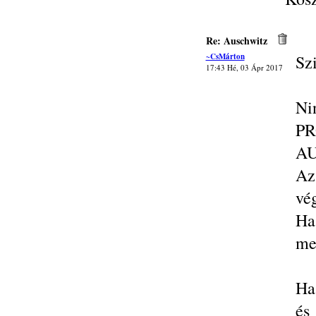
Re: Auschwitz
~CsMárton
Sz
17:43 Hé, 03 Ápr 2017
Ni
P
AU
Az
vé
Ha
me
Ha
és