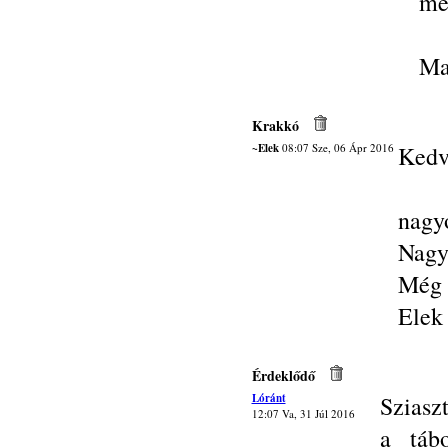
még
Ma
Krakkó
~Elek
08:07 Sze, 06 Ápr 2016
Kedv
nagyo
Nagy 
Még 
Elek
Érdeklődő
Lóránt
Sziasz
12:07 Va, 31 Júl 2016
a tábo