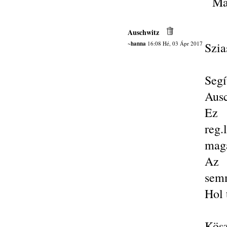
Ma
Auschwitz
~hanna
16:08 Hé, 03 Ápr 2017
Szia
Segí
Ausc
Ez 
reg
mag
Az 
semm
Hol 
Kösz