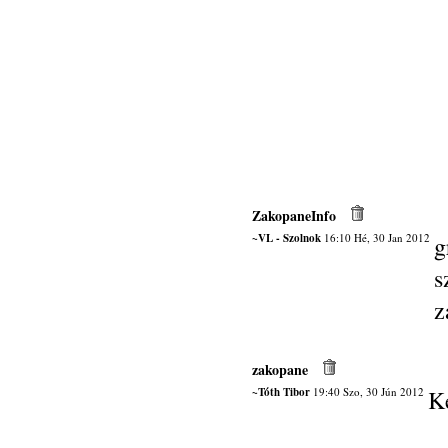
ZakopaneInfo
~VL - Szolnok
16:10 Hé, 30 Jan 2012
g
s
z
zakopane
~Tóth Tibor
19:40 Szo, 30 Jún 2012
K