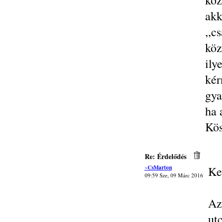
köz
akk
,,c
köz
ily
ké
gya
ha 
Kös
Re: Érdelődés
~CsMarton
Ke
09:59 Sze, 09 Márc 2016
Az
ut