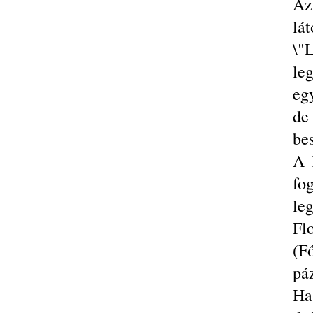
Az
lá
\"
le
eg
de
bes
A 
fo
le
Fl
(F
pá
Ha