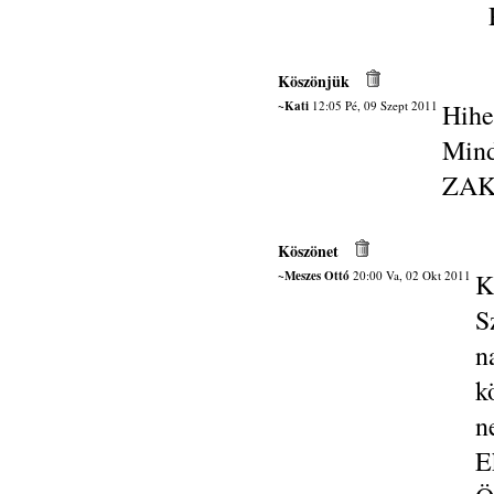
Köszönjük
~Kati
12:05 Pé, 09 Szept 2011
Hihe
Min
ZAK
Köszönet
~Meszes Ottó
20:00 Va, 02 Okt 2011
K
S
n
k
n
E