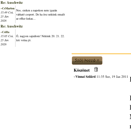
Re: Auschwitz
~CsMarton
Nos, ezeken a napokon nem igazán
15:49 Csü,
várható csoport. De ha írsz nekünk emailt
25 Jún
az office kukac...
2026
Re: Auschwitz
~Csilla
15:05 Csü,
Ó, nagyon sajnálom! Nekünk 20. 21. 22.
25 Jún
lett volna jó.
2026
Köszönet
~Vinnai Szilárd
11:35 Sze, 19 Jan 2011