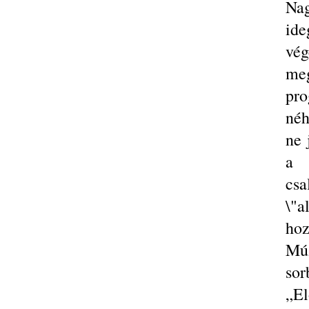
Na
id
vé
me
pro
néh
ne 
a 
cs
\"a
ho
Múz
sor
„E