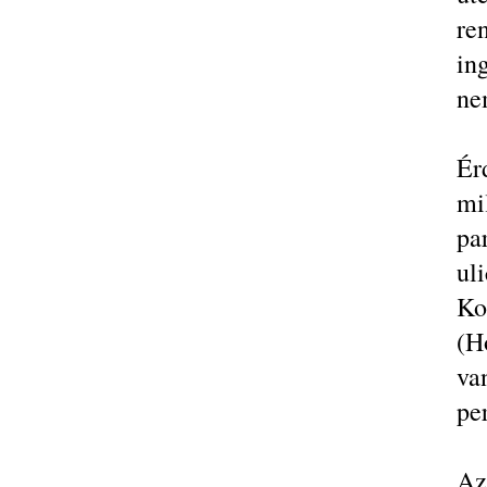
re
in
ne
Ér
mi
pa
ul
Ko
(H
va
per
Az