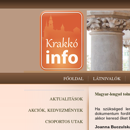
FŐOLDAL
LÁTNIVALÓK
Magyar-lengyel tol
AKTUALITÁSOK
Ha szükséged le
AKCIÓK, KEDVEZMÉNYEK
dokumentum fordít
akkor keresd őket 
CSOPORTOS UTAK
Joanna Buczulsk