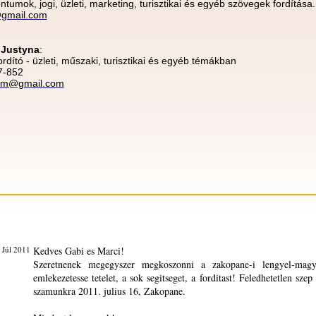
ntumok, jogi, üzleti, marketing, turisztikai és egyéb szövegek fordítása.
@gmail.com
 Justyna
:
rdító - üzleti, műszaki, turisztikai és egyéb témákban
7-852
ism@gmail.com
 Júl 2011
Kedves Gabi es Marci!
Szeretnenek megegyszer megkoszonni a zakopane-i lengyel-mag
emlekezetesse tetelet, a sok segitseget, a forditast! Feledhetetlen sz
szamunkra 2011. julius 16, Zakopane.