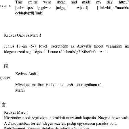
This arcltie went ahead and made my day. http://g
Okt 2016
[url=http://mlgqplw.com]mlgqpl w[/url] [link=http://moebhq
oebhqbqzfl[/link]
Kedves Gabi és Marci!
Június 18.-àn (5-7 fővel) szeretnénk az Auswitzi tábort végigjárni m
idegenvezető segítségével. Lenne rá lehetőség? Köszönöm Andi
Kedves Andi!
áj 2019
Mivel ezt mailben is elküldted, ezért ott reagáltam rá.
Marci
Kedves Marci!
Köszönöm a sok segítséget, a krakkói utazásunk kapcsán. Nagyon hasznosak 
A Zakopaneban történt idegenvezetés, pedig egyszerűen parádés volt.
Szórakoztató, hasznos, érdekes és informatív egyben.