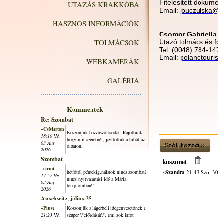
Hitelesített dokume
UTAZÁS KRAKKÓBA
Email:
jbuczulska
HASZNOS INFORMÁCIÓK
Csomor Gabriella
TOLMÁCSOK
Utazó tolmács és fo
Tel: (0048) 784-14
Email:
polandtour
WEBKAMERÁK
GALÉRIA
Kommentek
Re: Szombat
~CsMarton
Köszönjük hozzászólásodat. Rájöttünk,
18:10 Hé,
hogy mit szeretnél, javítottuk a hibát az
03 Aug
oldalon.
2026
Szombat
koszonet
~cirmi
hétfőtől péntekig,nálatok nincs szombat?
~Szandra
21:43 Szo, 30
17:57 Hé,
nincs nyitvatartási idő a Mária
03 Aug
templomban!!
2026
Auschwitz, július 25
~Piusz
Köszönjük a lágerbeli idegenvezetőnek a
21:23 Hé,
szuper \"előadását\", ami sok infot