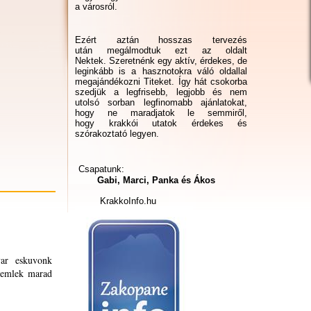
a városról.
Ezért aztán hosszas tervezés
után megálmodtuk ezt az oldalt
Nektek. Szeretnénk egy aktív, érdekes, de
leginkább is a hasznotokra váló oldallal
megajándékozni Titeket. Így hát csokorba
szedjük a legfrisebb, legjobb és nem
utolsó sorban legfinomabb ajánlatokat,
hogy ne maradjatok le semmiről,
hogy krakkói utatok érdekes és
szórakoztató legyen.
Csapatunk:
Gabi, Marci, Panka és Ákos
KrakkoInfo.hu
yar eskuvonk
ep emlek marad