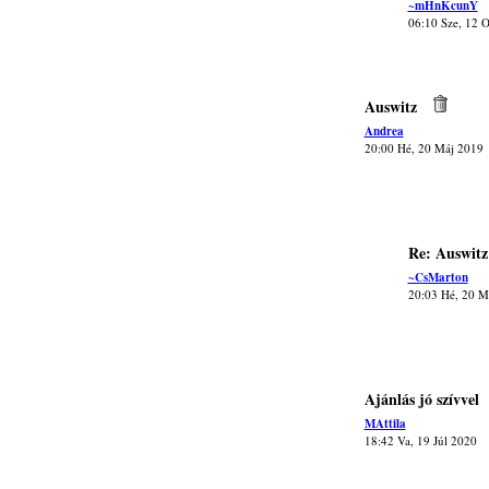
~mHnKcunY
06:10 Sze, 12 
Auswitz
Andrea
20:00 Hé, 20 Máj 2019
Re: Auswitz
~CsMarton
20:03 Hé, 20 M
Ajánlás jó szívvel
MAttila
18:42 Va, 19 Júl 2020