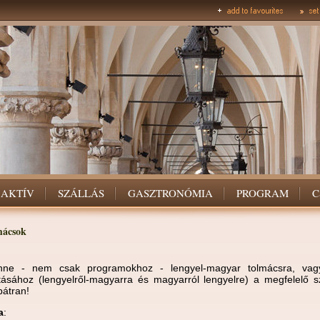
AKTÍV
SZÁLLÁS
GASZTRONÓMIA
PROGRAM
C
mácsok
nne - nem csak programokhoz - lengyel-magyar tolmácsra, vag
ásához (lengyelről-magyarra és magyarról lengyelre) a megfelelő sz
bátran!
a
: