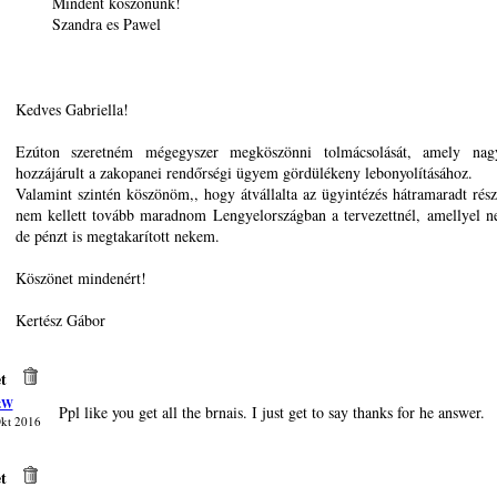
Mindent koszonunk!
Szandra es Pawel
Kedves Gabriella!
Ezúton szeretném mégegyszer megköszönni tolmácsolását, amely nag
hozzájárult a zakopanei rendőrségi ügyem gördülékeny lebonyolításához.
Valamint szintén köszönöm,, hogy átvállalta az ügyintézés hátramaradt részé
nem kellett tovább maradnom Lengyelországban a tervezettnél, amellyel n
de pénzt is megtakarított nekem.
Köszönet mindenért!
Kertész Gábor
t
zW
Ppl like you get all the brnais. I just get to say thanks for he answer.
Okt 2016
t