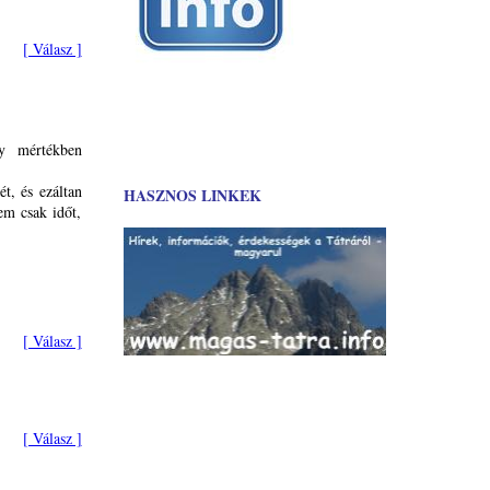
[ Válasz ]
y mértékben
t, és ezáltan
HASZNOS LINKEK
em csak időt,
[ Válasz ]
[ Válasz ]