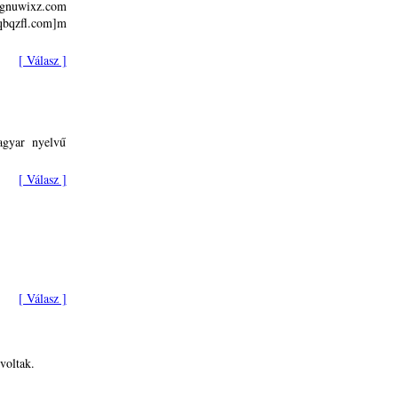
nuwixz.com
bqzfl.com]m
[ Válasz ]
agyar nyelvű
[ Válasz ]
[ Válasz ]
voltak.