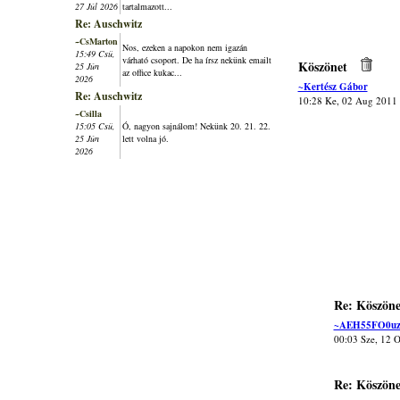
27 Júl 2026
tartalmazott...
Re: Auschwitz
~CsMarton
Nos, ezeken a napokon nem igazán
15:49 Csü,
várható csoport. De ha írsz nekünk emailt
Köszönet
25 Jún
az office kukac...
2026
~Kertész Gábor
Re: Auschwitz
10:28 Ke, 02 Aug 2011
~Csilla
15:05 Csü,
Ó, nagyon sajnálom! Nekünk 20. 21. 22.
25 Jún
lett volna jó.
2026
Re: Köszöne
~AEH55FO0u
00:03 Sze, 12 
Re: Köszöne