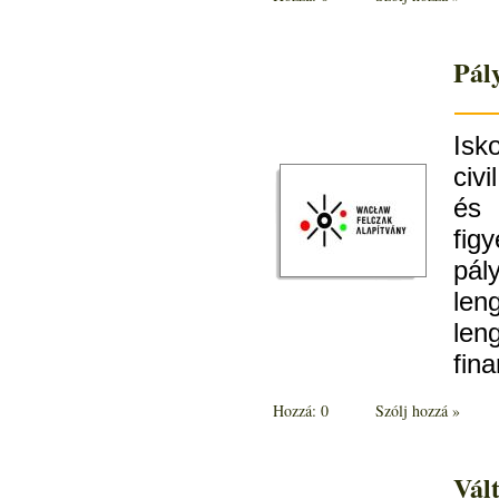
Pál
Isk
civ
és
fig
pál
len
le
fin
Hozzá: 0
Szólj hozzá »
Vált