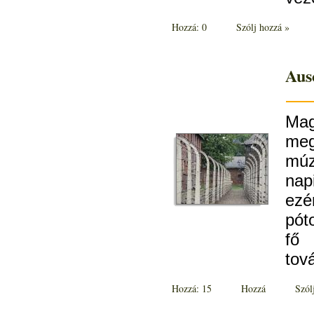
Hozzá: 0
Szólj hozzá »
Aus
Mag
meg
múz
nap
ezé
pót
fő 
tov
Hozzá: 15
Hozzá
Szól