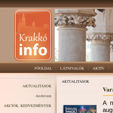
FŐOLDAL
LÁTNIVALÓK
AKTÍV
AKTUALITÁSOK
AKTUALITÁSOK
Vará
Archívum
A n
AKCIÓK, KEDVEZMÉNYEK
au