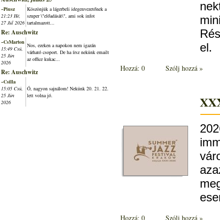
nek
~Piusz
Köszönjük a lágerbeli idegenvezetőnek a
21:23 Hé,
szuper \"előadását\", ami sok infot
min
27 Júl 2026
tartalmazott...
Rés
Re: Auschwitz
~CsMarton
el.
Nos, ezeken a napokon nem igazán
15:49 Csü,
várható csoport. De ha írsz nekünk emailt
25 Jún
az office kukac...
2026
Hozzá: 0
Szólj hozzá »
Re: Auschwitz
~Csilla
15:05 Csü,
Ó, nagyon sajnálom! Nekünk 20. 21. 22.
25 Jún
lett volna jó.
XXX
2026
202
imm
vár
aza
meg
ese
Hozzá: 0
Szólj hozzá »