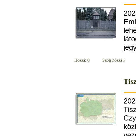
202
Eml
leh
lát
jeg
Hozzá: 0
Szólj hozzá »
Tis
202
Tis
Czy
köz
vez