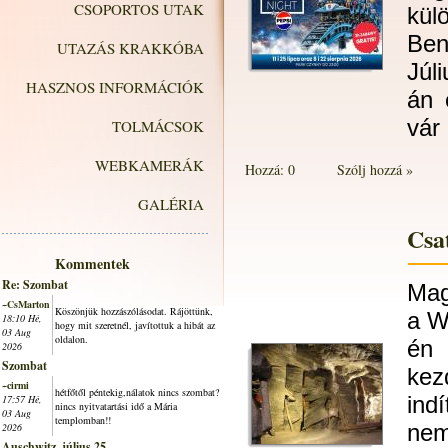
CSOPORTOS UTAK
kü
Ben
UTAZÁS KRAKKÓBA
Júl
HASZNOS INFORMÁCIÓK
án 
vár
TOLMÁCSOK
WEBKAMERÁK
Hozzá: 0
Szólj hozzá »
GALÉRIA
Csat
Kommentek
Re: Szombat
Mag
~CsMarton
Köszönjük hozzászólásodat. Rájöttünk,
a W
18:10 Hé,
hogy mit szeretnél, javítottuk a hibát az
03 Aug
oldalon.
én
2026
Szombat
kez
~cirmi
hétfőtől péntekig,nálatok nincs szombat?
ind
17:57 Hé,
nincs nyitvatartási idő a Mária
03 Aug
templomban!!
nem
2026
Auschwitz, július 25