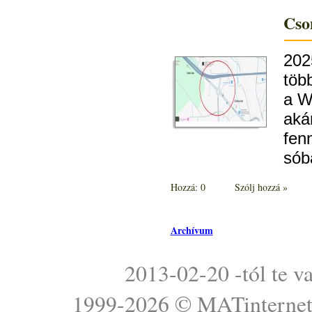
Cso
20
töb
a W
ak
fen
sób
Hozzá: 0
Szólj hozzá »
Archívum
2013-02-20 -tól te v
1999-2026 ©
MATinterne