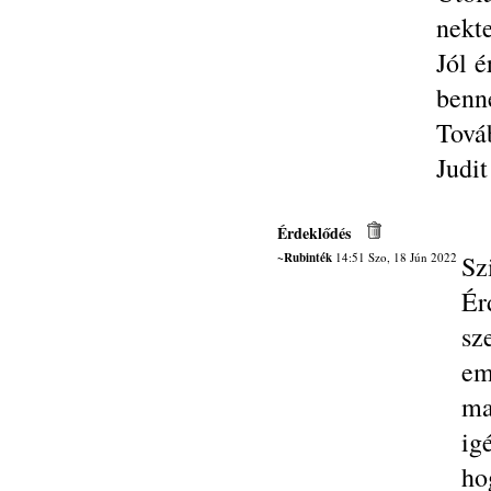
nekte
Jól 
benne
Tová
Judit
Érdeklődés
~Rubinték
14:51 Szo, 18 Jún 2022
Sz
Ér
sz
em
ma
ig
ho