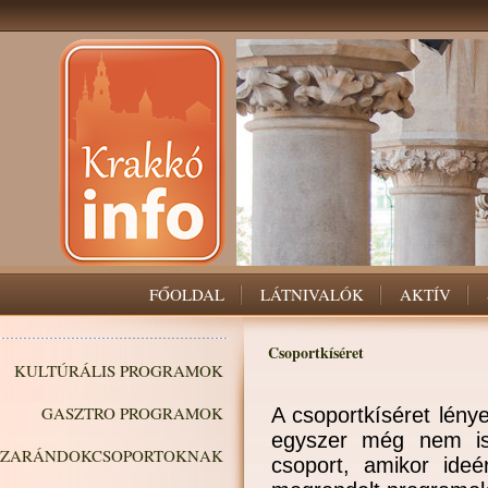
FŐOLDAL
LÁTNIVALÓK
AKTÍV
Csoportkíséret
KULTÚRÁLIS PROGRAMOK
GASZTRO PROGRAMOK
A csoportkíséret lén
egyszer még nem is
ZARÁNDOKCSOPORTOKNAK
csoport, amikor ideé