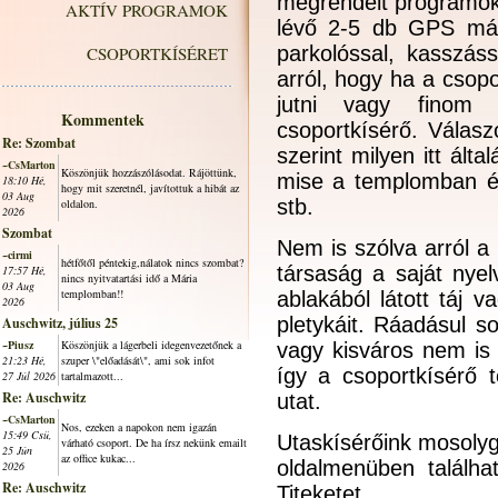
megrendelt programokr
AKTÍV PROGRAMOK
lévő 2-5 db GPS más
parkolóssal, kasszás
CSOPORTKÍSÉRET
arról, hogy ha a csop
jutni vagy finom 
Kommentek
csoportkísérő.
Válasz
Re: Szombat
szerint milyen itt ált
~CsMarton
Köszönjük hozzászólásodat. Rájöttünk,
mise a templomban és
18:10 Hé,
hogy mit szeretnél, javítottuk a hibát az
03 Aug
stb.
oldalon.
2026
Szombat
Nem is szólva arról a 
~cirmi
hétfőtől péntekig,nálatok nincs szombat?
társaság a saját nye
17:57 Hé,
nincs nyitvatartási idő a Mária
03 Aug
templomban!!
ablakából látott táj v
2026
pletykáit. Ráadásul 
Auschwitz, július 25
~Piusz
Köszönjük a lágerbeli idegenvezetőnek a
vagy kisváros nem is 
21:23 Hé,
szuper \"előadását\", ami sok infot
így a csoportkísérő t
27 Júl 2026
tartalmazott...
Re: Auschwitz
utat.
~CsMarton
Nos, ezeken a napokon nem igazán
15:49 Csü,
Utaskísérőink mosolyg
várható csoport. De ha írsz nekünk emailt
25 Jún
az office kukac...
oldalmenüben találha
2026
Re: Auschwitz
Titeketet.