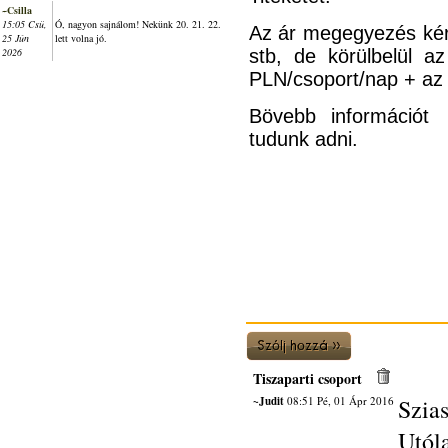
~Csilla
15:05 Csü,
Ó, nagyon sajnálom! Nekünk 20. 21. 22.
Az ár megegyezés kérd
25 Jún
lett volna jó.
2026
stb, de körülbelül a
PLN/csoport/nap + az u
Bövebb informáci
tudunk adni.
Tiszaparti csoport
~Judit
08:51 Pé, 01 Ápr 2016
Szias
Utól