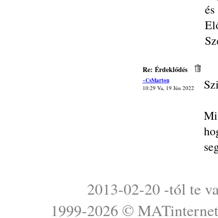
és
El
Sz
Re: Érdeklődés
~CsMarton
Sz
10:29 Va, 19 Jún 2022
Mi
ho
se
2013-02-20 -tól te v
1999-2026 ©
MATinterne