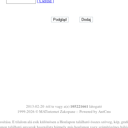
[ Cseréld ]
105221661
2013-02-20 -tól te vagy a(z)
látogató
1999-2026 ©
MATinternet
Zakopane
:: Powered by AntCms
sítása. E tilalom alá esik különösen a Honlapon található összes szöveg, kép, graf
pon található anyagok használata bármely más honlapon vagy számítógépes háló