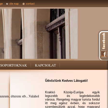
CSOPORTOKNAK
KAPCSOLAT
Üdvözlünk Kedves Látogató!
Krakkó Közép-Európa egyik
uzeum, étterem stb...Valahol
legszebb és legérdekesebb
városa. Rengeteg magyar turista fordul
itt meg egész évben, és sokszor
szembesülünk azzal, hogy magyarul