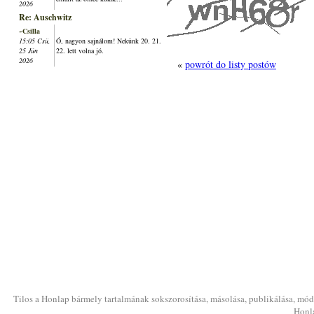
2026
Re: Auschwitz
~Csilla
15:05 Csü,
Ó, nagyon sajnálom! Nekünk 20. 21.
25 Jún
22. lett volna jó.
2026
«
powrót do listy postów
Tilos a Honlap bármely tartalmának sokszorosítása, másolása, publikálása, módo
Honla