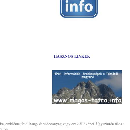
HASZNOS LINKEK
ika, embléma, fotó, hang- és videoanyag vagy ezek állóképei. Úgyszintén tilos a
zaton.