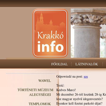
FŐOLDAL
LÁTNIVALÓK
Odpowiedź na post:
sos
WAWEL
Treść:
TÖRTÉNETI MÚZEUM
Kedves Marci!
ALEGYSÉGEI
Mi december 26-tól leszünk 28-ig Kr
lesz magyar nyelvű idegenvezetés?
Ilyenkor kell fizetni parkoló díjat?
TEMPLOMOK