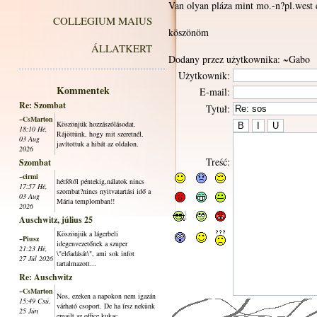
Van olyan pláza mint mo.-n?pl.west 
COLLEGIUM MAIUS
köszönöm
ÁLLATKERT
Dodany przez użytkownika: ~Gabo
Użytkownik:
Kommentek
E-mail:
Re: Szombat
Tytuł:
~CsMarton
Köszönjük hozzászólásodat.
18:10 Hé,
Rájöttünk, hogy mit szeretnél,
03 Aug
javítottuk a hibát az oldalon.
2026
Treść:
Szombat
~cirmi
hétfőtől péntekig,nálatok nincs
17:57 Hé,
szombat?nincs nyitvatartási idő a
03 Aug
Mária templomban!!
2026
Auschwitz, július 25
Köszönjük a lágerbeli
~Piusz
idegenvezetőnek a szuper
21:23 Hé,
\"előadását\", ami sok infot
27 Júl 2026
tartalmazott...
Re: Auschwitz
~CsMarton
Nos, ezeken a napokon nem igazán
15:49 Csü,
várható csoport. De ha írsz nekünk
25 Jún
emailt az office kukac...