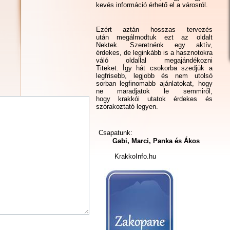
kevés információ érhető el a városról.
Ezért aztán hosszas tervezés
után megálmodtuk ezt az oldalt
Nektek. Szeretnénk egy aktív,
érdekes, de leginkább is a hasznotokra
váló oldallal megajándékozni
Titeket. Így hát csokorba szedjük a
legfrisebb, legjobb és nem utolsó
sorban legfinomabb ajánlatokat, hogy
ne maradjatok le semmiről,
hogy krakkói utatok érdekes és
szórakoztató legyen.
Csapatunk:
Gabi, Marci, Panka és Ákos
KrakkoInfo.hu