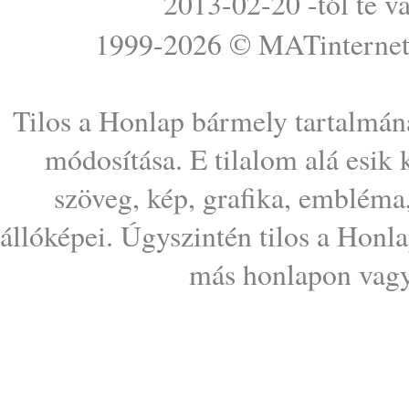
2013-02-20 -tól te v
1999-2026 ©
MATinterne
Tilos a Honlap bármely tartalmána
módosítása. E tilalom alá esik
szöveg, kép, grafika, embléma
állóképei. Úgyszintén tilos a Honl
más honlapon vagy