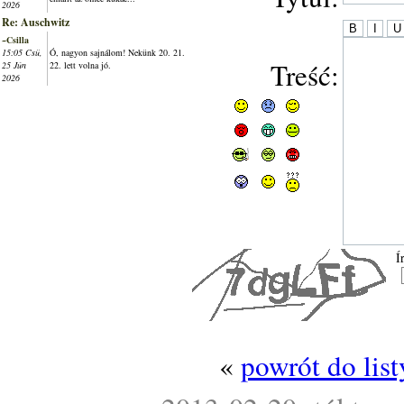
2026
Re: Auschwitz
~Csilla
15:05 Csü,
Ó, nagyon sajnálom! Nekünk 20. 21.
Treść:
25 Jún
22. lett volna jó.
2026
Í
«
powrót do lis