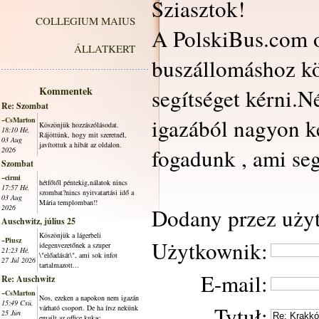
Sziasztok!
COLLEGIUM MAIUS
A PolskiBus.com o
ÁLLATKERT
buszállomáshoz köz
Kommentek
segítséget kérni.N
Re: Szombat
igazából nagyon k
~CsMarton
Köszönjük hozzászólásodat.
18:10 Hé,
Rájöttünk, hogy mit szeretnél,
03 Aug
javítottuk a hibát az oldalon.
fogadunk , ami seg
2026
Szombat
~cirmi
hétfőtől péntekig,nálatok nincs
17:57 Hé,
szombat?nincs nyitvatartási idő a
03 Aug
Mária templomban!!
2026
Dodany przez uży
Auschwitz, július 25
Köszönjük a lágerbeli
~Piusz
Użytkownik:
idegenvezetőnek a szuper
21:23 Hé,
\"előadását\", ami sok infot
27 Júl 2026
tartalmazott...
E-mail:
Re: Auschwitz
~CsMarton
Nos, ezeken a napokon nem igazán
15:49 Csü,
Tytuł:
várható csoport. De ha írsz nekünk
25 Jún
emailt az office kukac...