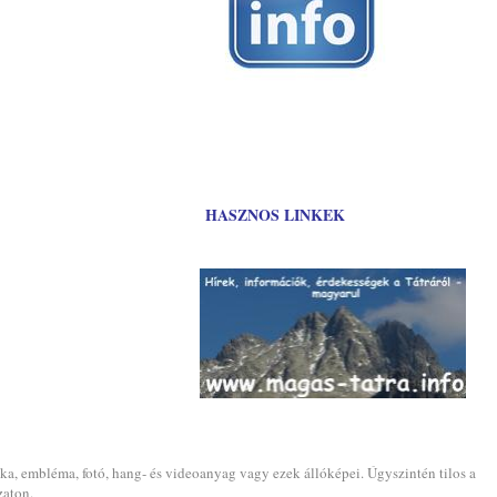
HASZNOS LINKEK
ika, embléma, fotó, hang- és videoanyag vagy ezek állóképei. Úgyszintén tilos a
zaton.