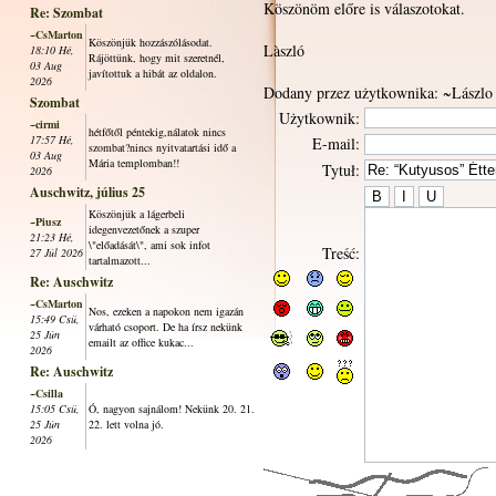
Köszönöm előre is válaszotokat.
Re: Szombat
~CsMarton
Köszönjük hozzászólásodat.
Làszló
18:10 Hé,
Rájöttünk, hogy mit szeretnél,
03 Aug
javítottuk a hibát az oldalon.
2026
Dodany przez użytkownika: ~Lászlo
Szombat
Użytkownik:
~cirmi
hétfőtől péntekig,nálatok nincs
17:57 Hé,
E-mail:
szombat?nincs nyitvatartási idő a
03 Aug
Mária templomban!!
Tytuł:
2026
Auschwitz, július 25
Köszönjük a lágerbeli
~Piusz
idegenvezetőnek a szuper
21:23 Hé,
\"előadását\", ami sok infot
Treść:
27 Júl 2026
tartalmazott...
Re: Auschwitz
~CsMarton
Nos, ezeken a napokon nem igazán
15:49 Csü,
várható csoport. De ha írsz nekünk
25 Jún
emailt az office kukac...
2026
Re: Auschwitz
~Csilla
15:05 Csü,
Ó, nagyon sajnálom! Nekünk 20. 21.
25 Jún
22. lett volna jó.
2026