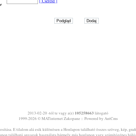
[ Cseréld ]
105258663
2013-02-20 -tól te vagy a(z)
látogató
1999-2026 ©
MATinternet
Zakopane
:: Powered by AntCms
sítása. E tilalom alá esik különösen a Honlapon található összes szöveg, kép, graf
pon található anyagok használata bármely más honlapon vagy számítógépes háló