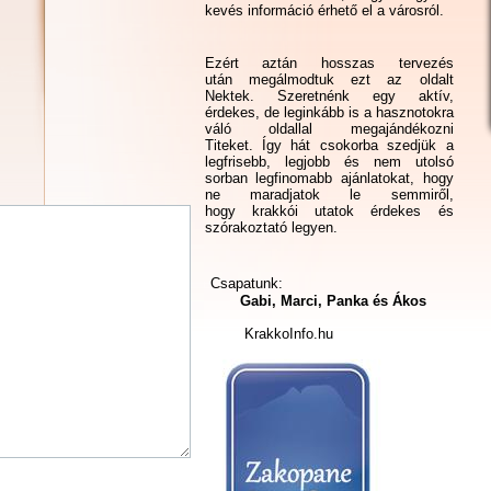
kevés információ érhető el a városról.
Ezért aztán hosszas tervezés
után megálmodtuk ezt az oldalt
Nektek. Szeretnénk egy aktív,
érdekes, de leginkább is a hasznotokra
váló oldallal megajándékozni
Titeket. Így hát csokorba szedjük a
legfrisebb, legjobb és nem utolsó
sorban legfinomabb ajánlatokat, hogy
ne maradjatok le semmiről,
hogy krakkói utatok érdekes és
szórakoztató legyen.
Csapatunk:
Gabi, Marci, Panka és Ákos
KrakkoInfo.hu