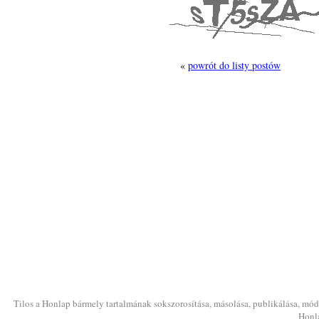
«
powrót do listy postów
Tilos a Honlap bármely tartalmának sokszorosítása, másolása, publikálása, módo
Honla