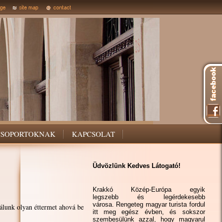
CSOPORTOKNAK
KAPCSOLAT
Üdvözlünk Kedves Látogató!
Krakkó Közép-Európa egyik
legszebb és legérdekesebb
városa. Rengeteg magyar turista fordul
álunk olyan éttermet ahová be
itt meg egész évben, és sokszor
szembesülünk azzal, hogy magyarul