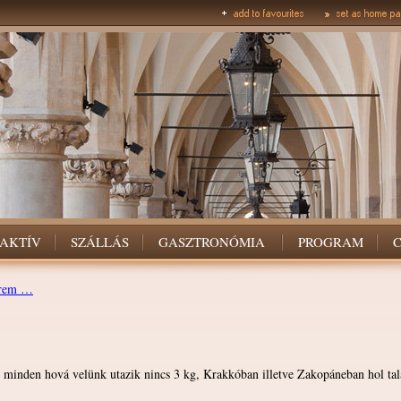
AKTÍV
SZÁLLÁS
GASZTRONÓMIA
PROGRAM
erem …
k minden hová velünk utazik nincs 3 kg, Krakkóban illetve Zakopáneban hol tal