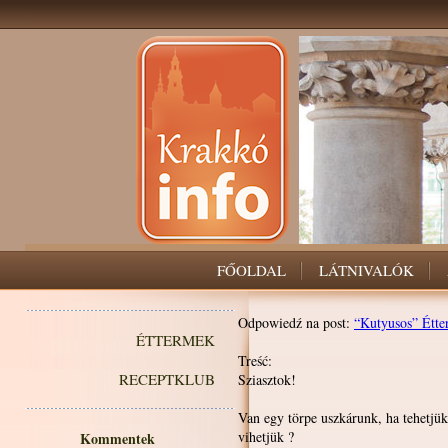
FŐOLDAL
LÁTNIVALÓK
Odpowiedź na post:
“Kutyusos” Étt
ÉTTERMEK
Treść:
RECEPTKLUB
Sziasztok!
Van egy törpe uszkárunk, ha tehetjü
vihetjük ?
Kommentek