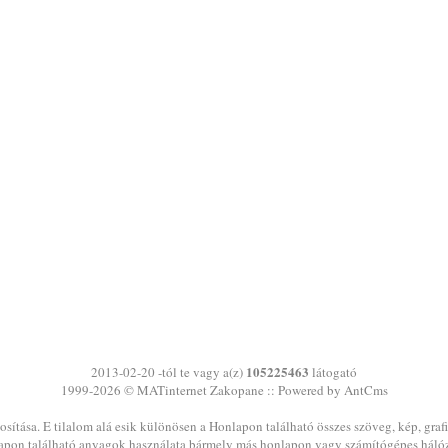
105225463
2013-02-20 -tól te vagy a(z)
látogató
1999-2026 ©
MATinternet
Zakopane
:: Powered by AntCms
sítása. E tilalom alá esik különösen a Honlapon található összes szöveg, kép, graf
pon található anyagok használata bármely más honlapon vagy számítógépes háló