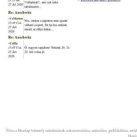
21:23 Hé,
\"előadását\", ami sok infot
27 Júl 2026
tartalmazott...
Re: Auschwitz
~CsMarton
Nos, ezeken a napokon nem igazán
15:49 Csü,
várható csoport. De ha írsz nekünk
25 Jún
emailt az office kukac...
2026
Re: Auschwitz
~Csilla
15:05 Csü,
Ó, nagyon sajnálom! Nekünk 20. 21.
25 Jún
22. lett volna jó.
2026
Tilos a Honlap bármely tartalmának sokszorosítása, másolása, publikálása, módo
Honla