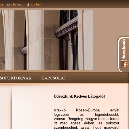
SOPORTOKNAK
KAPCSOLAT
Üdvözlünk Kedves Látogató!
Krakkó Közép-Európa egyik
legszebb és legérdekesebb
városa. Rengeteg magyar turista fordul
itt meg egész évben, és sokszor
szembesülünk azzal, hogy magyarul