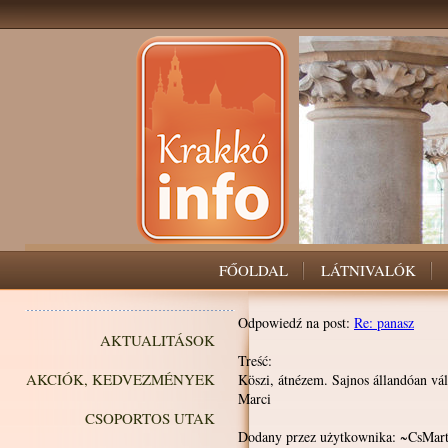
FŐOLDAL
LÁTNIVALÓK
Odpowiedź na post:
Re: panasz
AKTUALITÁSOK
Treść:
AKCIÓK, KEDVEZMÉNYEK
Köszi, átnézem. Sajnos állandóan vált
Marci
CSOPORTOS UTAK
Dodany przez użytkownika: ~CsMar