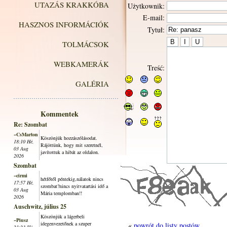
UTAZÁS KRAKKÓBA
Użytkownik:
E-mail:
HASZNOS INFORMÁCIÓK
Tytuł:
TOLMÁCSOK
WEBKAMERÁK
Treść:
GALÉRIA
Kommentek
Re: Szombat
~CsMarton
Köszönjük hozzászólásodat.
18:10 Hé,
Rájöttünk, hogy mit szeretnél,
03 Aug
javítottuk a hibát az oldalon.
2026
Szombat
~cirmi
hétfőtől péntekig,nálatok nincs
17:57 Hé,
szombat?nincs nyitvatartási idő a
03 Aug
Mária templomban!!
2026
Auschwitz, július 25
Köszönjük a lágerbeli
~Piusz
idegenvezetőnek a szuper
«
powrót do listy postów