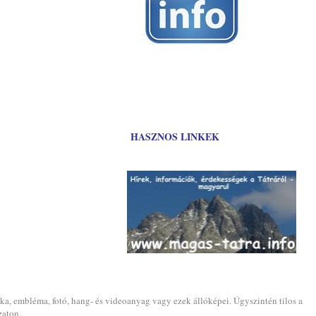
HASZNOS LINKEK
ika, embléma, fotó, hang- és videoanyag vagy ezek állóképei. Úgyszintén tilos a
zaton.