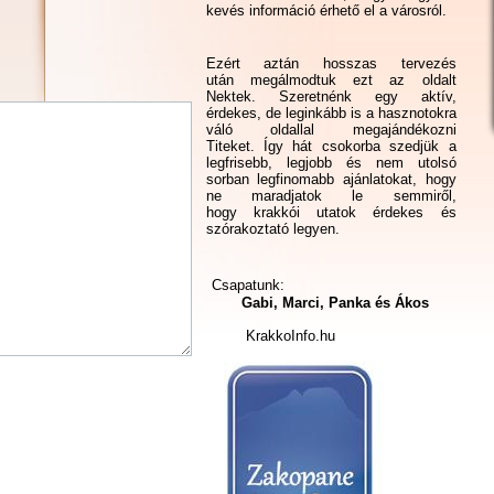
kevés információ érhető el a városról.
Ezért aztán hosszas tervezés
után megálmodtuk ezt az oldalt
Nektek. Szeretnénk egy aktív,
érdekes, de leginkább is a hasznotokra
váló oldallal megajándékozni
Titeket. Így hát csokorba szedjük a
legfrisebb, legjobb és nem utolsó
sorban legfinomabb ajánlatokat, hogy
ne maradjatok le semmiről,
hogy krakkói utatok érdekes és
szórakoztató legyen.
Csapatunk:
Gabi, Marci, Panka és Ákos
KrakkoInfo.hu