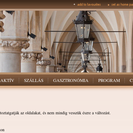
AKTÍV
SZÁLLÁS
GASZTRONÓMIA
PROGRAM
C
oztatgatják az oldalakat, és nem mindig vesszük észre a változást.
ton