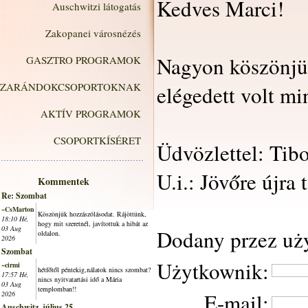
Kedves Marci!
Auschwitzi látogatás
Zakopanei városnézés
Nagyon köszönjük
GASZTRO PROGRAMOK
ZARÁNDOKCSOPORTOKNAK
elégedett volt mi
AKTÍV PROGRAMOK
CSOPORTKÍSÉRET
Üdvözlettel: Tib
U.i.: Jövőre újra 
Kommentek
Re: Szombat
~CsMarton
Köszönjük hozzászólásodat. Rájöttünk,
18:10 Hé,
hogy mit szeretnél, javítottuk a hibát az
03 Aug
Dodany przez uż
oldalon.
2026
Szombat
Użytkownik:
~cirmi
hétfőtől péntekig,nálatok nincs szombat?
17:57 Hé,
nincs nyitvatartási idő a Mária
03 Aug
templomban!!
E-mail:
2026
Auschwitz, július 25