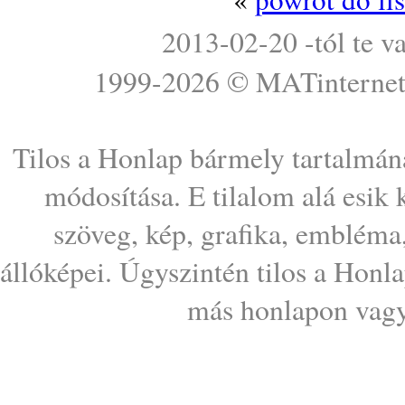
2013-02-20 -tól te v
1999-2026 ©
MATinterne
Tilos a Honlap bármely tartalmána
módosítása. E tilalom alá esik
szöveg, kép, grafika, embléma
állóképei. Úgyszintén tilos a Honl
más honlapon vagy