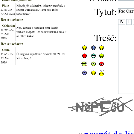
~Piusz
Köszönjük a lágerbeli idegenvezetőnek a
Tytuł:
21:23 Hé,
szuper \"előadását\", ami sok infot
27 Júl 2026
tartalmazott...
Re: Auschwitz
~CsMarton
Nos, ezeken a napokon nem igazán
15:49 Csü,
várható csoport. De ha írsz nekünk emailt
Treść:
25 Jún
az office kukac...
2026
Re: Auschwitz
~Csilla
15:05 Csü,
Ó, nagyon sajnálom! Nekünk 20. 21. 22.
25 Jún
lett volna jó.
2026
«
powrót do li