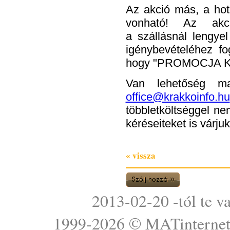
A
z akció más, a ho
vonható! Az akci
a szállásnál lengye
igénybevételéhez fo
hogy "PROMOCJA 
Van lehetőség ma
office@krakkoinfo.hu
többletköltséggel ne
kéréseiteket is várju
« vissza
2013-02-20 -tól te v
1999-2026 ©
MATinterne