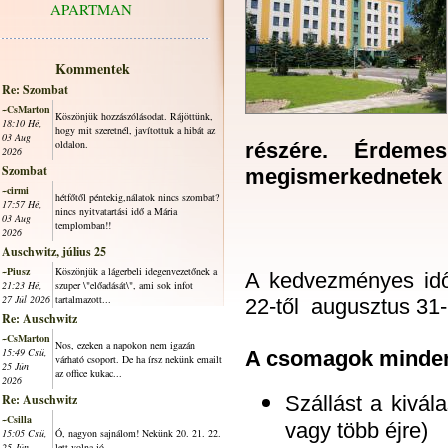
APARTMAN
Kommentek
Re: Szombat
~CsMarton
Köszönjük hozzászólásodat. Rájöttünk,
18:10 Hé,
hogy mit szeretnél, javítottuk a hibát az
03 Aug
oldalon.
részére. Érdemes
2026
Szombat
megismerkednetek K
~cirmi
hétfőtől péntekig,nálatok nincs szombat?
17:57 Hé,
nincs nyitvatartási idő a Mária
03 Aug
templomban!!
2026
Auschwitz, július 25
~Piusz
Köszönjük a lágerbeli idegenvezetőnek a
A kedvezményes idő
21:23 Hé,
szuper \"előadását\", ami sok infot
27 Júl 2026
tartalmazott...
22-től augusztus 31-i
Re: Auschwitz
~CsMarton
Nos, ezeken a napokon nem igazán
15:49 Csü,
A csomagok minden 
várható csoport. De ha írsz nekünk emailt
25 Jún
az office kukac...
2026
Re: Auschwitz
Szállást a kivála
~Csilla
vagy több éjre)
15:05 Csü,
Ó, nagyon sajnálom! Nekünk 20. 21. 22.
25 Jún
lett volna jó.