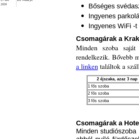
2026
Bőséges svédaszt
Ingyenes parkolá
Ingyenes WiFi -t
Csomagárak a Krak
Minden szoba saját f
rendelkezik. Bővebb m
a linken
találtok a szál
2 éjszaka, azaz 3 nap
1 fős szoba
2 fős szoba
3 fős szoba
Csomagárak a Hotel
Minden studiószoba 