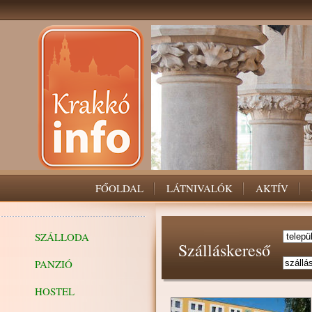
FŐOLDAL
LÁTNIVALÓK
AKTÍV
SZÁLLODA
Szálláskereső
PANZIÓ
HOSTEL