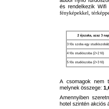
abból nyíló fürdőszo
és rendelkezik Wifi
fényképekkel, térképp
2 éjszaka, azaz 3 na
3 fős szoba egy studiószobá
4 fős studiószoba (2+2 fő)
5 fős studiószoba (2+3 fő)
A csomagok nem tar
melynek összege:
1,
Amennyiben szeretn
hotel szintén akciós á