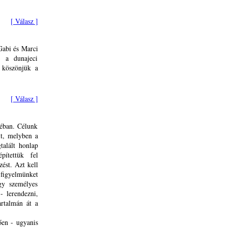
[ Válasz ]
Gabi és Marci
s a dunajeci
 köszönjük a
[ Válasz ]
éban. Célunk
lt, melyben a
talált honlap
pítettük fel
zést. Azt kell
 figyelmünket
gy személyes
- lerendezni,
artalmán át a
ően - ugyanis