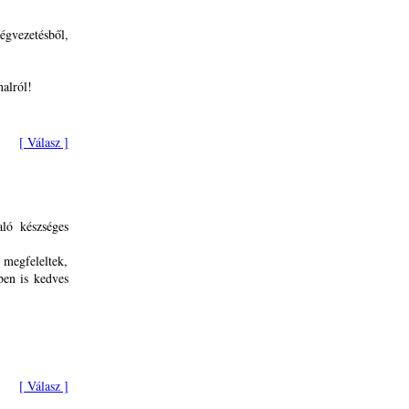
gvezetésből,
alról!
[ Válasz ]
aló készséges
 megfeleltek,
ben is kedves
[ Válasz ]