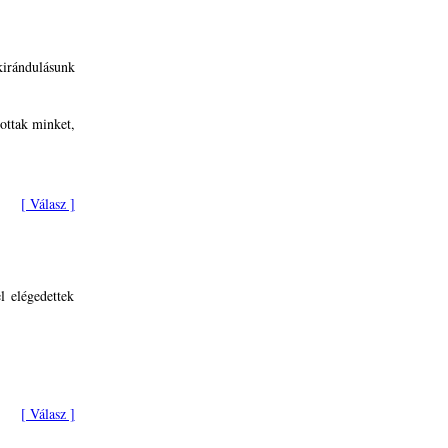
irándulásunk
ottak minket,
[ Válasz ]
l elégedettek
[ Válasz ]