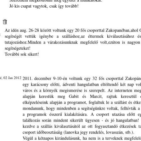
Jó kis csapat vagytok, csak így tovább!
Az idén aug. 26-28 között voltunk egy 20 fős csoporttal Zakopanéban,ahol 
1
segítségét vettük igénybe a szálláshoz,az éttermek kiválasztásához é
tutajozáshoz.Minden a várakozásunknak megfelelő volt,ezúton is nagyon
segítségeteket!
További sok sikert!
é, 02 Jan 2012
2011. december 9-10-én voltunk egy 32 fős csoporttal Zakopán
egy karácsony előtti, ádventi hangulatban eltöltendő két nap vo
város és a környék megismerése is szerepelt. Az interneten meg
alapján kerestük meg Gabit és Marcit, rajtuk keresztül é
elképzeléseink alapján a programot, foglaltuk le a szállást és étke
mondanunk, hogy mindenben a segítségünkre voltak, felhívták a
a programok ésszerű kialakítására. A csoport utazása előtt e
találkozás során mindent sikerült ügyesen - és jó hangulatban! 
kezdve a szállás kiválasztásától az ott fogyasztandó étkezések t
csoport időbeosztásáig (lanovka jegy rendelés, lovasszán, stb.).
Végül a kétnapos kirándulásunk, ha nem is a terveknek megfelel