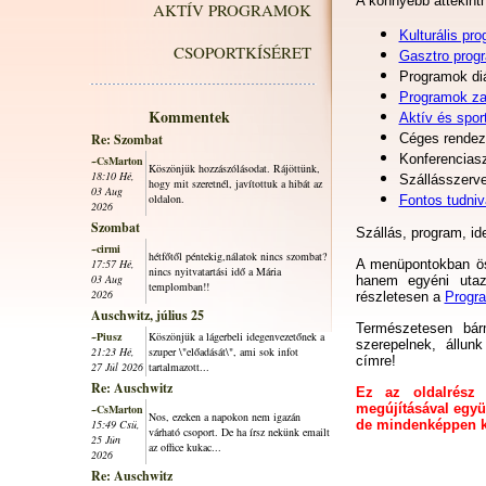
A könnyebb áttekint
AKTÍV PROGRAMOK
Kulturális pr
CSOPORTKÍSÉRET
Gasztro prog
Programok di
Programok za
Kommentek
Aktív és spor
Re: Szombat
Céges rendez
Konferencias
~CsMarton
Köszönjük hozzászólásodat. Rájöttünk,
18:10 Hé,
Szállásszerv
hogy mit szeretnél, javítottuk a hibát az
03 Aug
oldalon.
Fontos tudni
2026
Szombat
Szállás, program, ide
~cirmi
hétfőtől péntekig,nálatok nincs szombat?
17:57 Hé,
A menüpontokban öss
nincs nyitvatartási idő a Mária
03 Aug
hanem egyéni utaz
templomban!!
2026
részletesen a
Progr
Auschwitz, július 25
Természetesen bá
~Piusz
Köszönjük a lágerbeli idegenvezetőnek a
szerepelnek, állun
21:23 Hé,
szuper \"előadását\", ami sok infot
címre!
27 Júl 2026
tartalmazott...
Re: Auschwitz
Ez az oldalrész 
megújításával együ
~CsMarton
Nos, ezeken a napokon nem igazán
15:49 Csü,
de mindenképpen ki
várható csoport. De ha írsz nekünk emailt
25 Jún
az office kukac...
2026
Re: Auschwitz