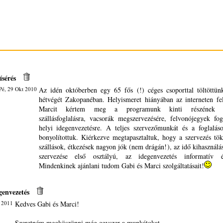
ísérés
Pé, 29 Okt 2010
Az idén októberben egy 65 fős (!) céges csoporttal töltöttü
hétvégét Zakopanéban. Helyismeret hiányában az interneten fel
Marcit kértem meg a programunk kinti részének sze
szállásfoglalásra, vacsorák megszervezésére, felvonójegyek fog
helyi idegenvezetésre. A teljes szervezőmunkát és a foglalás
bonyolítottuk. Kiérkezve megtapasztaltuk, hogy a szervezés töké
szállások, étkezések nagyon jók (nem drágán!), az idő kihasználá
szervezése első osztályú, az idegenvezetés informatív 
Mindenkinek ajánlani tudom Gabi és Marci szolgáltatásait!
genvezetés
l 2011
Kedves Gabi és Marci!
Szeretném megköszönni még egyszer a munkátokat.