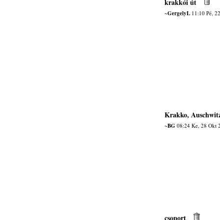
krakkói út
~GergelyL
11:10 Pé, 2
Krakko, Auschwit
~BG
08:24 Ke, 28 Okt 
csoport