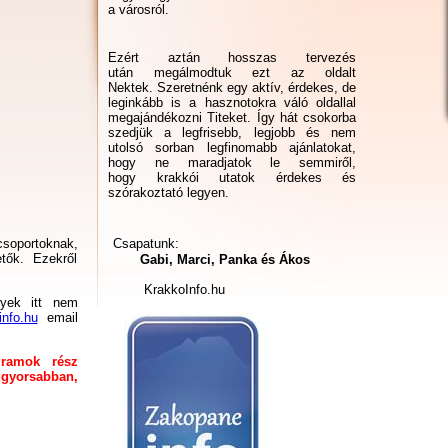
a városról.
Ezért aztán hosszas tervezés
után megálmodtuk ezt az oldalt
Nektek. Szeretnénk egy aktív, érdekes, de
leginkább is a hasznotokra váló oldallal
megajándékozni Titeket. Így hát csokorba
szedjük a legfrisebb, legjobb és nem
utolsó sorban legfinomabb ajánlatokat,
hogy ne maradjatok le semmiről,
hogy krakkói utatok érdekes és
szórakoztató legyen.
csoportoknak,
Csapatunk:
tők. Ezekről
Gabi, Marci, Panka és Ákos
KrakkoInfo.hu
yek itt nem
info.hu
email
gramok rész
ggyorsabban,