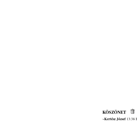
KÖSZÖNET
~Kertész József
13:38 H