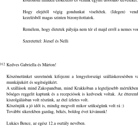
Hogy elejétől végig gondunkat viseltétek. (Idegen) vendé
kezelésből magas szinten bizonyítottatok.
Remélem, hogy életetek pályája nem tér el majd erről a nemes von
Szeretettel: József és Nelli
2012
Kedves Gabriella és Márton!
Köszönetünket szeretnénk kifejezni a lengyelországi szálláskeresésben v
munkájukért és segítségükért.
A szállások mind Zakopanéban, mind Krakkóban a legteljesebb mértékben
bőséges reggelit kaptunk és a recepciósok is kedvesek voltak. Az étterem
kiszolgálásban volt részünk, az étel ízletes volt.
Köszönjük a jó időt is, mindig megvolt mikor szükségünk volt rá :)
További sikerekben gazdag, békés, boldog évet kívánunk!
Lukács Bence, az egész 12.a osztály nevében.