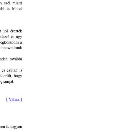
y szél miatti
Gabi és Marci
 jól érezték
téssel és úgy
megköszönni a
apasztaltunk
inden további
 és ezután is
kiderült, hogy
ogramját.
[ Válasz ]
ben is nagyon