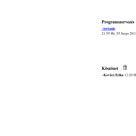
Programszervezés
~terranis
21:59 Hé, 05 Szept 201
Köszönet
~Kovács Erika
12:20 H