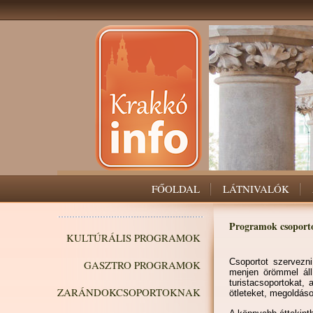
FŐOLDAL
LÁTNIVALÓK
Programok csoport
KULTÚRÁLIS PROGRAMOK
Csoportot szervezni
GASZTRO PROGRAMOK
menjen örömmel állí
turistacsoportokat,
ZARÁNDOKCSOPORTOKNAK
ötleteket, megoldáso