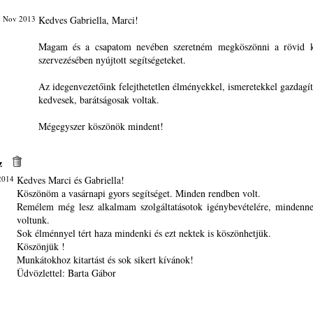
2 Nov 2013
Kedves Gabriella, Marci!
Magam és a csapatom nevében szeretném megköszönni a rövid k
szervezésében nyújtott segítségeteket.
Az idegenvezetőink felejthetetlen élményekkel, ismeretekkel gazdagít
kedvesek, barátságosak voltak.
Mégegyszer köszönök mindent!
z
2014
Kedves Marci és Gabriella!
Köszönöm a vasárnapi gyors segítséget. Minden rendben volt.
Remélem még lesz alkalmam szolgáltatásotok igénybevételére, mindenne
voltunk.
Sok élménnyel tért haza mindenki és ezt nektek is köszönhetjük.
Köszönjük !
Munkátokhoz kitartást és sok sikert kívánok!
Üdvözlettel: Barta Gábor