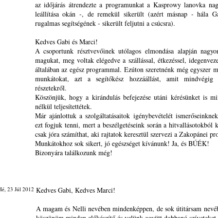
az időjárás átrendezte a programunkat a Kasprowy lanovka nag
leállítása okán -, de remekül sikerült (azért másnap - hála 
rugalmas segítségének - sikerült feljutni a csúcsra).
Kedves Gabi és Marci!
A csoportunk résztvevőinek utólagos elmondása alapján nagyon
magukat, meg voltak elégedve a szállással, étkezéssel, idegenveze
általában az egész programmal. Ezúton szeretnénk még egyszer 
munkátokat, azt a segítőkész hozzáállást, amit mindvégig t
részetekről.
Köszönjük, hogy a kirándulás befejezése utáni kérésünket is m
nélkül teljesítettétek.
Már ajánlottuk a szolgáltatásaitok igénybevételét ismerőseinknek
ezt fogjuk tenni, mert a beszélgetéseink során a hitvallásotokból 
csak jóra számíthat, aki rajtatok keresztül szervezi a Zakopánei pr
Munkátokhoz sok sikert, jó egészséget kívánunk! Ja, és BÚÉK!
Bizonyára találkozunk még!
é, 23 Júl 2012
Kedves Gabi, Kedves Marci!
A magam és Nelli nevében mindenképpen, de sok útitársam nevé
köszönöm minden előkészítő és velünk együtt dobbanó szíveteket.