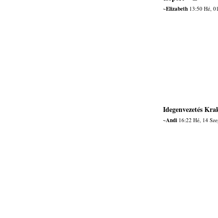
~Elizabeth
13:50 Hé, 0
Idegenvezetés Kra
~Andi
16:22 Hé, 14 Sze