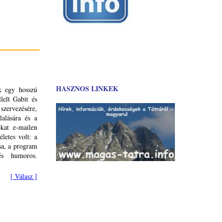
HASZNOS LINKEK
nk egy hosszú
lelt Gabit és
rvezésére,
lalására és a
okat e-mailen
letes volt: a
sa, a program
és humoros.
[ Válasz ]