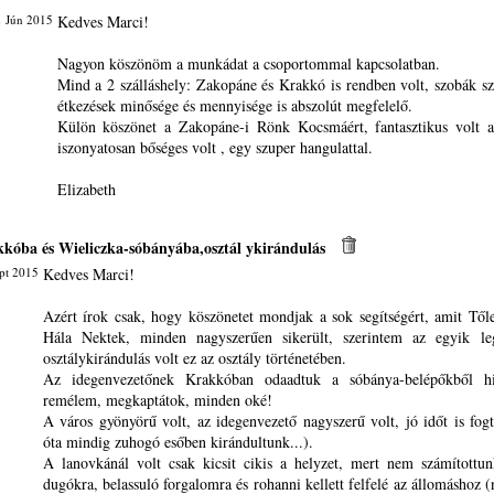
1 Jún 2015
Kedves Marci!
Nagyon köszönöm a munkádat a csoportommal kapcsolatban.
Mind a 2 szálláshely: Zakopáne és Krakkó is rendben volt, szobák szé
étkezések minősége és mennyisége is abszolút megfelelő.
Külön köszönet a Zakopáne-i Rönk Kocsmáért, fantasztikus volt a
iszonyatosan bőséges volt , egy szuper hangulattal.
Elizabeth
kkóba és Wieliczka-sóbányába,osztál ykirándulás
pt 2015
Kedves Marci!
Azért írok csak, hogy köszönetet mondjak a sok segítségért, amit Től
Hála Nektek, minden nagyszerűen sikerült, szerintem az egyik leg
osztálykirándulás volt ez az osztály történetében.
Az idegenvezetőnek Krakkóban odaadtuk a sóbánya-belépőkből hi
remélem, megkaptátok, minden oké!
A város gyönyörű volt, az idegenvezető nagyszerű volt, jó időt is fog
óta mindig zuhogó esőben kirándultunk...).
A lanovkánál volt csak kicsit cikis a helyzet, mert nem számítottu
dugókra, belassuló forgalomra és rohanni kellett felfelé az állomáshoz 