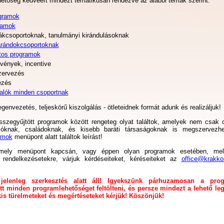
hetőség kedvéért mindezt tematikusan rendezve az alábbi témák szerint:
ogramok
ramok
ákcsoportoknak, tanulmányi kirándulásoknak
rándokcsoportoknak
tos programok
vények, incentive
zervezés
ezés
valók minden csoportnak
genvezetés, teljeskörű kiszolgálás - ötleteidnek formát adunk és realizáljuk!
zegyűjtött programok között rengeteg olyat találtok, amelyek nem csak 
óknak, családoknak, és kisebb baráti társaságoknak is megszervezhe
amok
menüpont alatt találtok leírást!
rmely menüpont kapcsán, vagy éppen olyan programok esetében, mel
k rendelkezésetekre, várjuk kérdéseiteket, kéréseiteket az
office@krakko
jelenleg szerkesztés alatt áll! Igyekszünk párhuzamosan a pro
tt minden programlehetőséget feltölteni, és persze mindezt a lehető le
s türelmeteket és megértéseteket kérjük! Köszönjük!