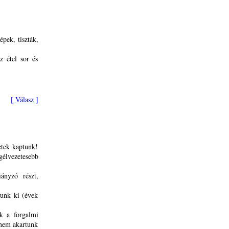
pek, tiszták,
z étel sor és
[ Válasz ]
etek kaptunk!
élvezetesebb
ányzó részt,
tunk ki (évek
nk a forgalmi
(nem akartunk