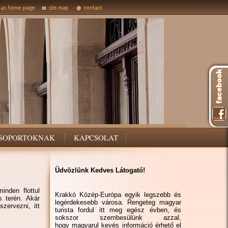
SOPORTOKNAK
KAPCSOLAT
Üdvözlünk Kedves Látogató!
inden flottul
Krakkó Közép-Európa egyik legszebb és
s terén. Akár
legérdekesebb városa. Rengeteg magyar
zervezni, itt
turista fordul itt meg egész évben, és
sokszor szembesülünk azzal,
hogy magyarul kevés információ érhető el