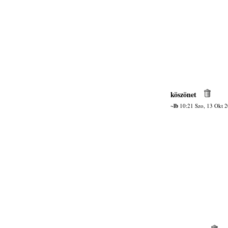
köszönet
~lb
10:21 Szo, 13 Okt 