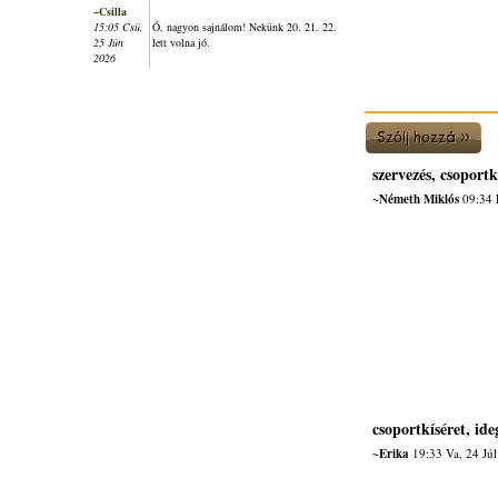
~Csilla
15:05 Csü,
Ó, nagyon sajnálom! Nekünk 20. 21. 22.
25 Jún
lett volna jó.
2026
szervezés, csoportk
~Németh Miklós
09:34 
csoportkíséret, ide
~Erika
19:33 Va, 24 Jú