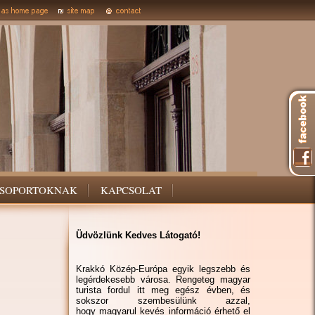
SOPORTOKNAK
KAPCSOLAT
Üdvözlünk Kedves Látogató!
Krakkó Közép-Európa egyik legszebb és
legérdekesebb városa. Rengeteg magyar
turista fordul itt meg egész évben, és
sokszor szembesülünk azzal,
hogy magyarul kevés információ érhető el