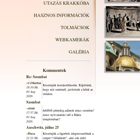
UTAZÁS KRAKKÓBA
HASZNOS INFORMÁCIÓK
TOLMÁCSOK
WEBKAMERÁK
GALÉRIA
Kommentek
Re: Szombat
~CsMarton
Köszönjük hozzászólásodat. Rájöttünk,
18:10 Hé,
hogy mit szeretnél, javítottuk a hibát az
03 Aug
oldalon.
2026
Szombat
~cirmi
hétfőtől péntekig,nálatok nincs szombat?
17:57 Hé,
nincs nyitvatartási idő a Mária
03 Aug
templomban!!
2026
Auschwitz, július 25
~Piusz
Köszönjük a lágerbeli idegenvezetőnek a
21:23 Hé,
szuper \"előadását\", ami sok infot