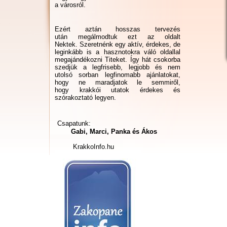
a városról.
Ezért aztán hosszas tervezés
után megálmodtuk ezt az oldalt
Nektek. Szeretnénk egy aktív, érdekes, de
leginkább is a hasznotokra váló oldallal
megajándékozni Titeket. Így hát csokorba
szedjük a legfrisebb, legjobb és nem
utolsó sorban legfinomabb ajánlatokat,
hogy ne maradjatok le semmiről,
hogy krakkói utatok érdekes és
szórakoztató legyen.
Csapatunk:
Gabi, Marci, Panka és Ákos
KrakkoInfo.hu