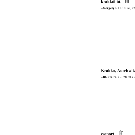
krakkói út
~GergelyL
11:10 Pé, 2
Krakko, Auschwit
~BG
08:24 Ke, 28 Okt 
csoport