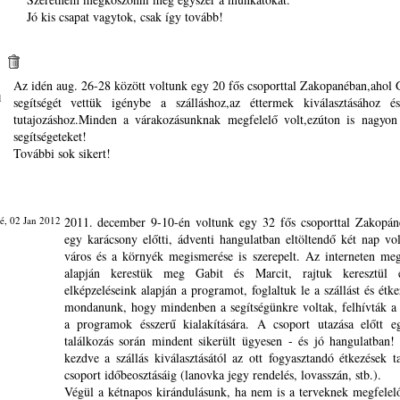
Jó kis csapat vagytok, csak így tovább!
Az idén aug. 26-28 között voltunk egy 20 fős csoporttal Zakopanéban,ahol 
1
segítségét vettük igénybe a szálláshoz,az éttermek kiválasztásához é
tutajozáshoz.Minden a várakozásunknak megfelelő volt,ezúton is nagyon
segítségeteket!
További sok sikert!
é, 02 Jan 2012
2011. december 9-10-én voltunk egy 32 fős csoporttal Zakopán
egy karácsony előtti, ádventi hangulatban eltöltendő két nap vo
város és a környék megismerése is szerepelt. Az interneten meg
alapján kerestük meg Gabit és Marcit, rajtuk keresztül é
elképzeléseink alapján a programot, foglaltuk le a szállást és étke
mondanunk, hogy mindenben a segítségünkre voltak, felhívták a
a programok ésszerű kialakítására. A csoport utazása előtt e
találkozás során mindent sikerült ügyesen - és jó hangulatban! 
kezdve a szállás kiválasztásától az ott fogyasztandó étkezések t
csoport időbeosztásáig (lanovka jegy rendelés, lovasszán, stb.).
Végül a kétnapos kirándulásunk, ha nem is a terveknek megfelel