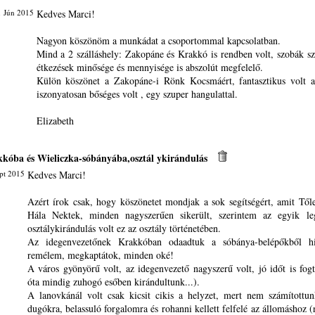
1 Jún 2015
Kedves Marci!
Nagyon köszönöm a munkádat a csoportommal kapcsolatban.
Mind a 2 szálláshely: Zakopáne és Krakkó is rendben volt, szobák szé
étkezések minősége és mennyisége is abszolút megfelelő.
Külön köszönet a Zakopáne-i Rönk Kocsmáért, fantasztikus volt a
iszonyatosan bőséges volt , egy szuper hangulattal.
Elizabeth
kkóba és Wieliczka-sóbányába,osztál ykirándulás
pt 2015
Kedves Marci!
Azért írok csak, hogy köszönetet mondjak a sok segítségért, amit Től
Hála Nektek, minden nagyszerűen sikerült, szerintem az egyik leg
osztálykirándulás volt ez az osztály történetében.
Az idegenvezetőnek Krakkóban odaadtuk a sóbánya-belépőkből hi
remélem, megkaptátok, minden oké!
A város gyönyörű volt, az idegenvezető nagyszerű volt, jó időt is fog
óta mindig zuhogó esőben kirándultunk...).
A lanovkánál volt csak kicsit cikis a helyzet, mert nem számítottu
dugókra, belassuló forgalomra és rohanni kellett felfelé az állomáshoz 