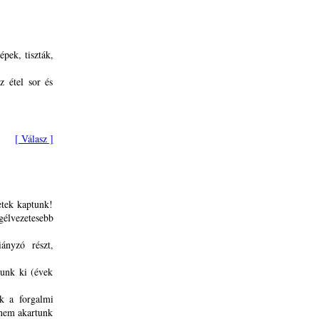
pek, tiszták,
z étel sor és
[ Válasz ]
etek kaptunk!
élvezetesebb
ányzó részt,
tunk ki (évek
nk a forgalmi
(nem akartunk