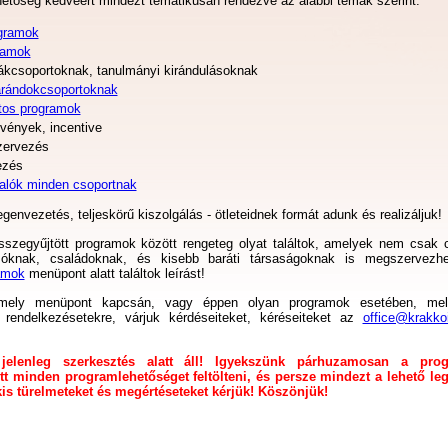
hetőség kedvéért mindezt tematikusan rendezve az alábbi témák szerint:
ogramok
ramok
ákcsoportoknak, tanulmányi kirándulásoknak
rándokcsoportoknak
tos programok
vények, incentive
zervezés
ezés
valók minden csoportnak
genvezetés, teljeskörű kiszolgálás - ötleteidnek formát adunk és realizáljuk!
zegyűjtött programok között rengeteg olyat találtok, amelyek nem csak 
óknak, családoknak, és kisebb baráti társaságoknak is megszervezhe
amok
menüpont alatt találtok leírást!
rmely menüpont kapcsán, vagy éppen olyan programok esetében, mel
k rendelkezésetekre, várjuk kérdéseiteket, kéréseiteket az
office@krakko
jelenleg szerkesztés alatt áll! Igyekszünk párhuzamosan a pro
tt minden programlehetőséget feltölteni, és persze mindezt a lehető le
s türelmeteket és megértéseteket kérjük! Köszönjük!