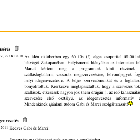
ísérés
Pé, 29 Okt 2010
Az idén októberben egy 65 fős (!) céges csoporttal töltöttü
hétvégét Zakopanéban. Helyismeret hiányában az interneten fel
Marcit kértem meg a programunk kinti részének sze
szállásfoglalásra, vacsorák megszervezésére, felvonójegyek fog
helyi idegenvezetésre. A teljes szervezőmunkát és a foglalás
bonyolítottuk. Kiérkezve megtapasztaltuk, hogy a szervezés töké
szállások, étkezések nagyon jók (nem drágán!), az idő kihasználá
szervezése első osztályú, az idegenvezetés informatív 
Mindenkinek ajánlani tudom Gabi és Marci szolgáltatásait!
genvezetés
l 2011
Kedves Gabi és Marci!
Szeretném megköszönni még egyszer a munkátokat.