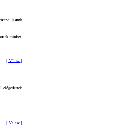
irándulásunk
ottak minket,
[ Válasz ]
l elégedettek
[ Válasz ]