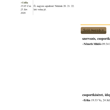
~Csilla
15:05 Csü,
Ó, nagyon sajnálom! Nekünk 20. 21. 22.
25 Jún
lett volna jó.
2026
szervezés, csoportk
~Németh Miklós
09:34 
csoportkíséret, ide
~Erika
19:33 Va, 24 Jú