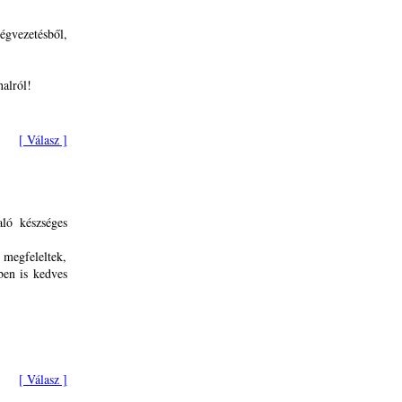
gvezetésből,
alról!
[ Válasz ]
aló készséges
 megfeleltek,
ben is kedves
[ Válasz ]