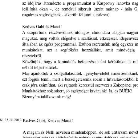
az időjárás átrendezte a programunkat a Kasprowy lanovka nag
leállítása okán -, de remekül sikerült (azért másnap - hála 
rugalmas segítségének - sikerült feljutni a csúcsra).
Kedves Gabi és Marci!
A csoportunk résztvevőinek utólagos elmondása alapján nagyon
magukat, meg voltak elégedve a szállással, étkezéssel, idegenveze
általában az egész programmal. Ezúton szeretnénk még egyszer 
munkátokat, azt a segítőkész hozzáállást, amit mindvégig t
részetekről.
Köszönjük, hogy a kirándulás befejezése utáni kérésünket is m
nélkül teljesítettétek.
Már ajánlottuk a szolgáltatásaitok igénybevételét ismerőseinknek
ezt fogjuk tenni, mert a beszélgetéseink során a hitvallásotokból 
csak jóra számíthat, aki rajtatok keresztül szervezi a Zakopánei pr
Munkátokhoz sok sikert, jó egészséget kívánunk! Ja, és BÚÉK!
Bizonyára találkozunk még!
é, 23 Júl 2012
Kedves Gabi, Kedves Marci!
A magam és Nelli nevében mindenképpen, de sok útitársam nevé
köszönöm minden előkészítő és velünk együtt dobbanó szíveteket.