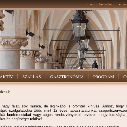
AKTÍV
SZÁLLÁS
GASZTRONÓMIA
PROGRAM
C
oknak
 nagy falat, sok munka, de leginkább is örömteli kihívás! Ahhoz, hogy m
tjuk szolgálatodba több, mint 12 éves tapasztalatunkat csoportszervezé
 akár konferenciákat vagy céges rendezvényeket tervezel Lengyelországba s
kat és segítséget találsz!