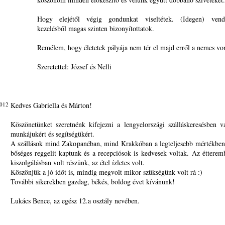
Hogy elejétől végig gondunkat viseltétek. (Idegen) vendé
kezelésből magas szinten bizonyítottatok.
Remélem, hogy életetek pályája nem tér el majd erről a nemes von
Szeretettel: József és Nelli
2012
Kedves Gabriella és Márton!
Köszönetünket szeretnénk kifejezni a lengyelországi szálláskeresésben v
munkájukért és segítségükért.
A szállások mind Zakopanéban, mind Krakkóban a legteljesebb mértékben
bőséges reggelit kaptunk és a recepciósok is kedvesek voltak. Az étterem
kiszolgálásban volt részünk, az étel ízletes volt.
Köszönjük a jó időt is, mindig megvolt mikor szükségünk volt rá :)
További sikerekben gazdag, békés, boldog évet kívánunk!
Lukács Bence, az egész 12.a osztály nevében.