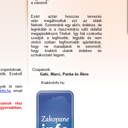
a városról.
Ezért aztán hosszas tervezés
után megálmodtuk ezt az oldalt
Nektek. Szeretnénk egy aktív, érdekes, de
leginkább is a hasznotokra váló oldallal
megajándékozni Titeket. Így hát csokorba
szedjük a legfrisebb, legjobb és nem
utolsó sorban legfinomabb ajánlatokat,
hogy ne maradjatok le semmiről,
hogy krakkói utatok érdekes és
szórakoztató legyen.
csoportoknak,
Csapatunk:
tők. Ezekről
Gabi, Marci, Panka és Ákos
KrakkoInfo.hu
yek itt nem
info.hu
email
gramok rész
ggyorsabban,