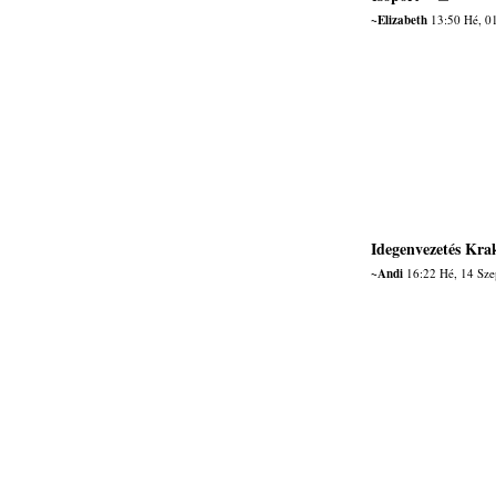
~Elizabeth
13:50 Hé, 0
Idegenvezetés Kra
~Andi
16:22 Hé, 14 Sze