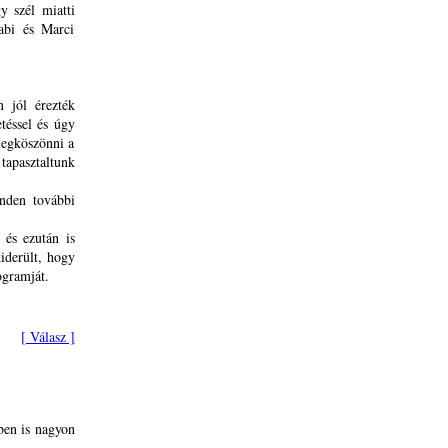
y szél miatti
Gabi és Marci
 jól érezték
téssel és úgy
megköszönni a
apasztaltunk
inden további
 és ezután is
kiderült, hogy
ogramját.
[ Válasz ]
ben is nagyon