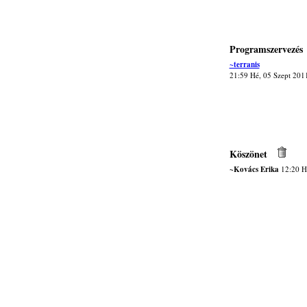
Programszervezés
~terranis
21:59 Hé, 05 Szept 201
Köszönet
~Kovács Erika
12:20 H