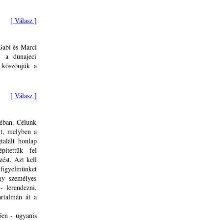
[ Válasz ]
Gabi és Marci
s a dunajeci
 köszönjük a
[ Válasz ]
éban. Célunk
lt, melyben a
talált honlap
pítettük fel
zést. Azt kell
 figyelmünket
gy személyes
- lerendezni,
artalmán át a
ően - ugyanis