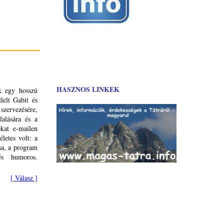
HASZNOS LINKEK
nk egy hosszú
lelt Gabit és
rvezésére,
lalására és a
okat e-mailen
letes volt: a
sa, a program
és humoros.
[ Válasz ]