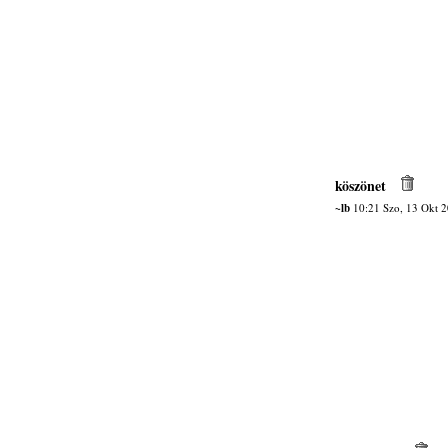
köszönet
~lb
10:21 Szo, 13 Okt 