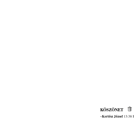
KÖSZÖNET
~Kertész József
13:38 H