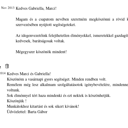
2 Nov 2013
Kedves Gabriella, Marci!
Magam és a csapatom nevében szeretném megköszönni a rövid k
szervezésében nyújtott segítségeteket.
Az idegenvezetőink felejthetetlen élményekkel, ismeretekkel gazdagít
kedvesek, barátságosak voltak.
Mégegyszer köszönök mindent!
z
2014
Kedves Marci és Gabriella!
Köszönöm a vasárnapi gyors segítséget. Minden rendben volt.
Remélem még lesz alkalmam szolgáltatásotok igénybevételére, mindenne
voltunk.
Sok élménnyel tért haza mindenki és ezt nektek is köszönhetjük.
Köszönjük !
Munkátokhoz kitartást és sok sikert kívánok!
Üdvözlettel: Barta Gábor