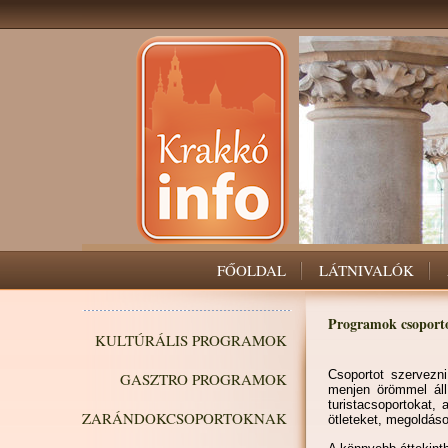
FŐOLDAL
LÁTNIVALÓK
Programok csoport
KULTÚRÁLIS PROGRAMOK
Csoportot szervezni
GASZTRO PROGRAMOK
menjen örömmel állí
turistacsoportokat,
ZARÁNDOKCSOPORTOKNAK
ötleteket, megoldáso