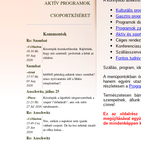
A könnyebb áttekint
AKTÍV PROGRAMOK
Kulturális pr
CSOPORTKÍSÉRET
Gasztro prog
Programok di
Programok za
Kommentek
Aktív és spor
Re: Szombat
Céges rendez
Konferencias
~CsMarton
Köszönjük hozzászólásodat. Rájöttünk,
18:10 Hé,
Szállásszerv
hogy mit szeretnél, javítottuk a hibát az
03 Aug
oldalon.
Fontos tudni
2026
Szombat
Szállás, program, ide
~cirmi
hétfőtől péntekig,nálatok nincs szombat?
17:57 Hé,
A menüpontokban öss
nincs nyitvatartási idő a Mária
03 Aug
hanem egyéni utaz
templomban!!
2026
részletesen a
Progr
Auschwitz, július 25
Természetesen bá
~Piusz
Köszönjük a lágerbeli idegenvezetőnek a
szerepelnek, állun
21:23 Hé,
szuper \"előadását\", ami sok infot
címre!
27 Júl 2026
tartalmazott...
Re: Auschwitz
Ez az oldalrész 
megújításával együ
~CsMarton
Nos, ezeken a napokon nem igazán
15:49 Csü,
de mindenképpen ki
várható csoport. De ha írsz nekünk emailt
25 Jún
az office kukac...
2026
Re: Auschwitz