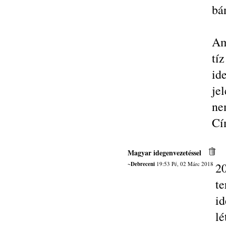
bán
Am
tí
id
je
ne
Cí
Magyar idegenvezetéssel
~Debreceni
19:53 Pé, 02 Márc 2018
20
te
i
lé