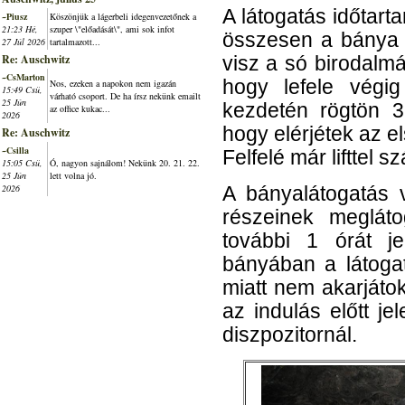
A látogatás időtar
~Piusz
Köszönjük a lágerbeli idegenvezetőnek a
21:23 Hé,
szuper \"előadását\", ami sok infot
összesen a bánya h
27 Júl 2026
tartalmazott...
Re: Auschwitz
visz a só birodalmá
~CsMarton
hogy lefele végig
Nos, ezeken a napokon nem igazán
15:49 Csü,
várható csoport. De ha írsz nekünk emailt
25 Jún
kezdetén rögtön 3
az office kukac...
2026
hogy elérjétek az el
Re: Auschwitz
~Csilla
Felfelé már lifttel szá
15:05 Csü,
Ó, nagyon sajnálom! Nekünk 20. 21. 22.
25 Jún
lett volna jó.
2026
A bányalátogatás
részeinek meglát
további 1 órát je
bányában a látogat
miatt nem akarjáto
az indulás előtt je
diszpozitornál.