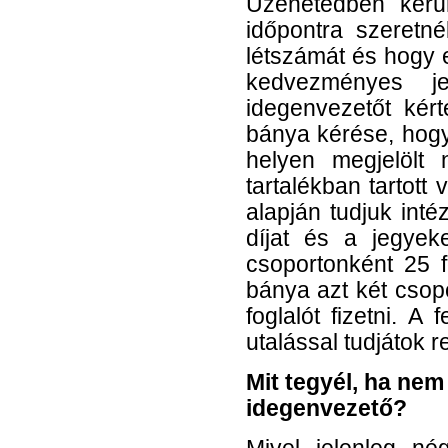
Üzenetedben kér
időpontra szeretné
létszámát és hogy e
kedvezményes je
idegenvezetőt kért
bánya kérése, hogy
helyen megjelölt 
tartalékban tartott 
alapján tudjuk inté
díjat és a jegyeke
csoportonként 25 f
bánya azt két csopor
foglalót fizetni. A
utalással tudjátok r
Mit tegyél, ha ne
idegenvezető?