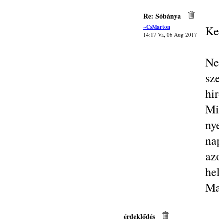
Re: Sóbánya
~CsMarton
Ke
14:17 Va, 06 Aug 2017
Ne
sz
hi
Mi
ny
na
az
he
Ma
érdeklődés