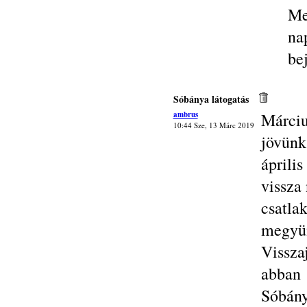
Me
na
be
Sóbánya látogatás
ambrus
Márciu
10:44 Sze, 13 Márc 2019
jövün
ápril
vissza
csatla
megyün
Vissz
abban 
Sóbány