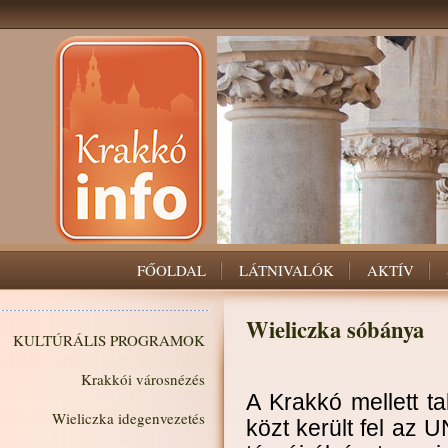
FŐOLDAL
LÁTNIVALÓK
AKTÍV
Wieliczka sóbánya
KULTÚRÁLIS PROGRAMOK
Krakkói városnézés
A
Krakkó mellett t
Wieliczka idegenvezetés
közt került fel az 