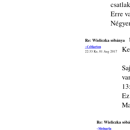
csatla
Erre v
Négyen
Re: Wieliczka sóbánya
~CsMarton
Ke
22:33 Ke, 01 Aug 2017
Sa
va
13
Ez
Ma
Re: Wieliczka sób
~Molnarla