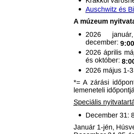
Krakkói városn
Auschwitz és B
A múzeum nyitvata
2026 január
december:
9:00
2026 április má
és október:
8:0
2026 május 1-3,
*= A zárási időpon
lemeneteli időpontjá
Speciális nyitvatart
December 31: 8
Január 1-jén, Húsv