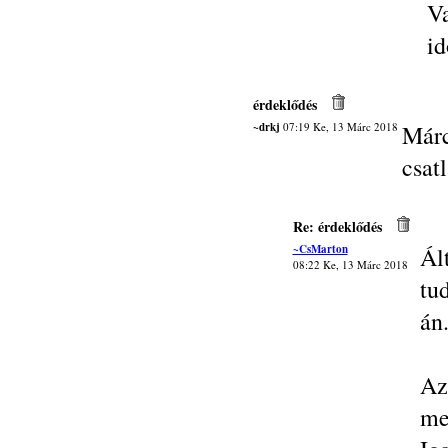
V
i
érdeklődés
~drkj
07:19 Ke, 13 Márc 2018
Márc
csat
Re: érdeklődés
~CsMarton
Ál
08:22 Ke, 13 Márc 2018
tu
án
Az
me