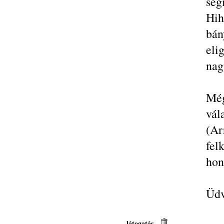
seg
Hih
bá
eli
nag
Még
vál
(A
fel
hon
Üdv
látogatás