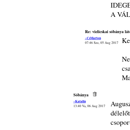
IDEG
A VÁ
Re: vielicskai sóbánya lát
~CsMarton
Ke
07:46 Szo, 05 Aug 2017
Ne
cs
Ma
Sóbánya
~Katalin
Augus
13:40 Va, 06 Aug 2017
délelő
csopor