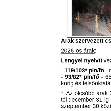
Árak szervezett c
2026-os árak
:
Lengyel nyelvű
vez
-
119/103* pln/fő
- 
-
93/82* pln/fő
- 65
korig és felsőoktatá
*: Az olcsóbb árak 2
től december 31-ig
szeptember 30 közö