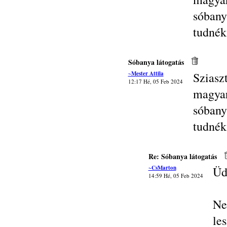
sóban
tudnék
Sóbanya látogatás
~Mester Attila
Szias
12:17 Hé, 05 Feb 2024
magya
sóban
tudnék
Re: Sóbanya látogatás
~CsMarton
Üd
14:59 Hé, 05 Feb 2024
Ne
le