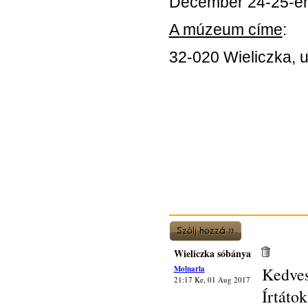
December 24-25-én 
A múzeum címe
:
32-020 Wieliczka, u
Wieliczka sóbánya
Molnarla
Kedves
21:17 Ke, 01 Aug 2017
Írtáto