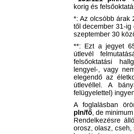
korig
és felsőoktatá
*: Az olcsóbb árak 2
től december 31-ig
szeptember 30 közö
**: Ezt a jegyet 6
útlevél felmutat
felsőoktatási ha
lengyel-, vagy nem
elegendő az életk
útlevéllel. A bán
felügyelettel) ingye
A foglalásban ör
pln/fő
, de minimu
Rendelkezésre álló
orosz, olasz, cseh,