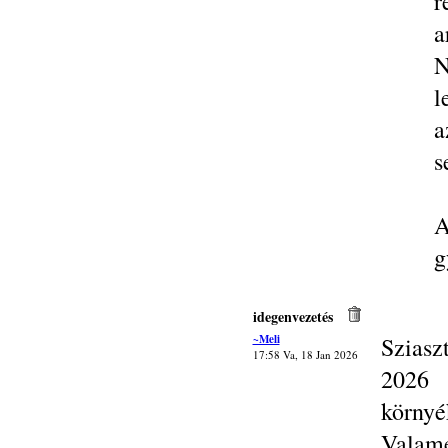
r
a
N
l
a
s
A
g
idegenvezetés
~Meli
Sziasz
17:58 Va, 18 Jan 2026
2026 
környé
Valame