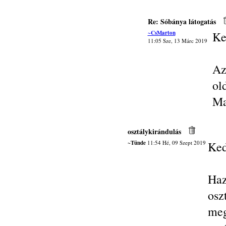
Re: Sóbánya látogatás
~CsMarton
Ke
11:05 Sze, 13 Márc 2019
Az
ol
Ma
osztálykirándulás
~Tünde
11:54 Hé, 09 Szept 2019
Ked
Ha
osz
me