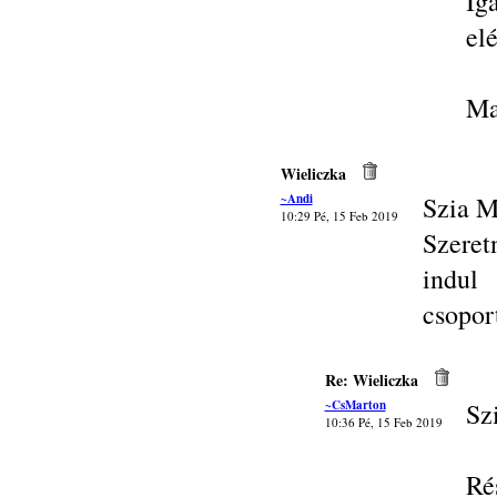
Ig
elé
Ma
Wieliczka
~Andi
Szia M
10:29 Pé, 15 Feb 2019
Szere
indul
csopor
Re: Wieliczka
~CsMarton
Sz
10:36 Pé, 15 Feb 2019
Ré