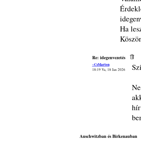
Érdekl
idegen
Ha les
Köszö
Re: idegenvezetés
~CsMarton
Sz
18:19 Va, 18 Jan 2026
Ne
ak
hí
ben
Auschwitzban és Birkenauban