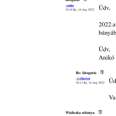
~aniko
Üdv,
10:10 Ke, 16 Aug 2022
2022.a
bányá
Üdv,
Anikó
Re: látogatás
~CsMarton
Üd
10:11 Ke, 16 Aug 2022
Va
Wieliczka sóbánya