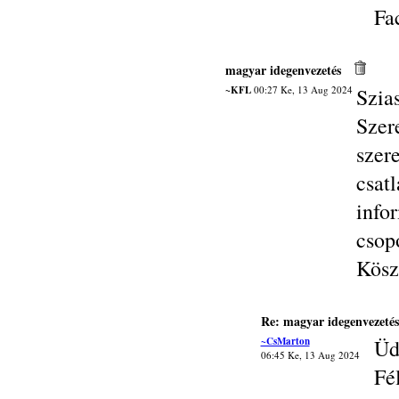
Fa
magyar idegenvezetés
~KFL
00:27 Ke, 13 Aug 2024
Szia
Szer
sze
csat
info
csopo
Kösz
Re: magyar idegenvezetés
~CsMarton
Üd
06:45 Ke, 13 Aug 2024
Fé