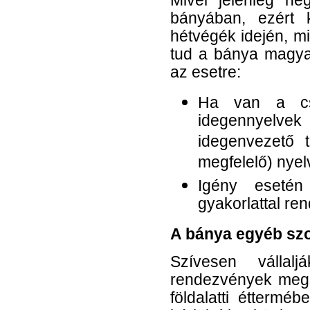
Mivel jelenleg n
bányában, ezért 
hétvégék idején, m
tud a bánya magyar 
az esetre:
Ha van a cso
idegennyelvek 
idegenvezető t
megfelelő) nyel
Igény esetén
gyakorlattal re
A bánya egyéb szo
Szívesen vállal
rendezvények megs
földalatti étterméb