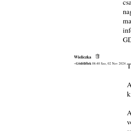
cs
na
ma
in
GD
Wieliczka
~Gödöllőiek
08:40 Szo, 02 Nov 2024
T
A
k
A
v