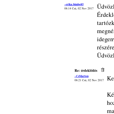
~erika.bimbo85
Üdvöz
08:14 Csü, 02 Nov 2017
Érdek
tartóz
megn
idegen
részére
Üdvözl
Re: érdeklődés
~CsMarton
Ke
08:21 Csü, 02 Nov 2017
Ké
ho
ma