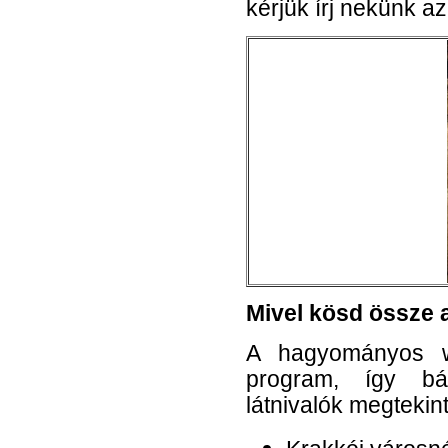
kérjük írj nekünk a
Mivel kösd össze a
A hagyományos wi
program, így bá
látnivalók megtekint