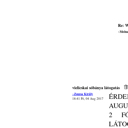
Re: W
~Molna
vielicskai sóbánya látogatás
~Zsuzsa Király
ÉRD
18:41 Pé, 04 Aug 2017
AUGU
2 F
LÁT