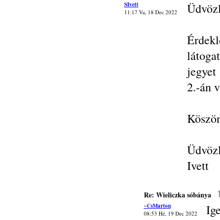
SIvett
Üdvöz
11:17 Va, 18 Dec 2022
Érdekl
látoga
jegyet
2.-án 
Köszön
Üdvözl
Ivett
Re: Wieliczka sóbánya
~CsMarton
Ig
08:53 Hé, 19 Dec 2022