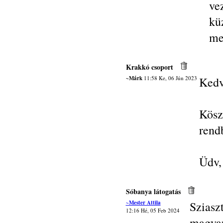
ve
kü
me
Krakkó csoport
~Márk
11:58 Ke, 06 Jún 2023
Kedv
Kösz
rendb
Üdv,
Sóbanya látogatás
~Mester Attila
Szias
12:16 Hé, 05 Feb 2024
magya