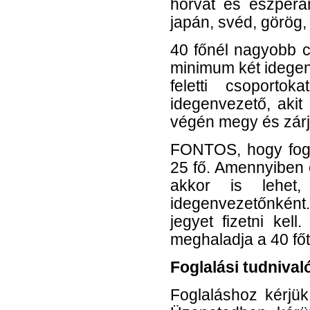
horvát és eszpera
japán, svéd, görög,
40 főnél nagyobb c
minimum két idegen
feletti csoporto
idegenvezető, akit
végén megy és zárja
FONTOS, hogy fogl
25 fő. Amennyiben 
akkor is lehet
idegenvezetőnként
jegyet fizetni kel
meghaladja a 40 főt,
Foglalási tudnival
Foglaláshoz kérjük