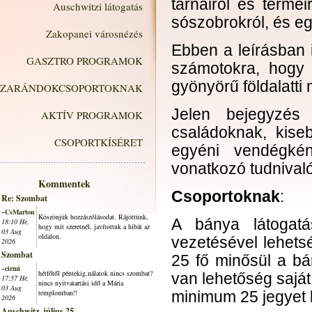
tárnáiról és terme
Auschwitzi látogatás
sószobrokról, és eg
Zakopanei városnézés
Ebben a leírásban 
GASZTRO PROGRAMOK
számotokra, hogy 
gyönyörű földalatti
ZARÁNDOKCSOPORTOKNAK
Jelen bejegyzés
AKTÍV PROGRAMOK
családoknak, kise
CSOPORTKÍSÉRET
egyéni vendégké
vonatkozó tudnival
Kommentek
Csoportoknak
:
Re: Szombat
~CsMarton
Köszönjük hozzászólásodat. Rájöttünk,
A bánya látogatá
18:10 Hé,
hogy mit szeretnél, javítottuk a hibát az
03 Aug
oldalon.
vezetésével lehet
2026
Szombat
25 fő minősül a bán
~cirmi
hétfőtől péntekig,nálatok nincs szombat?
van lehetőség saját
17:57 Hé,
nincs nyitvatartási idő a Mária
03 Aug
templomban!!
minimum 25 jegyet ke
2026
Auschwitz, július 25