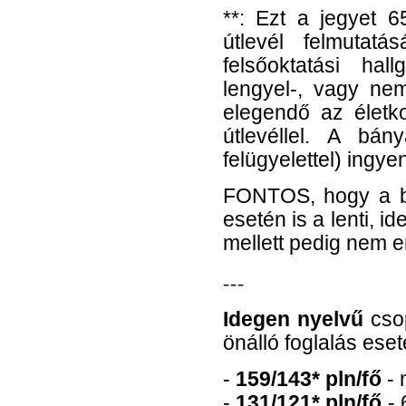
**: Ezt a jegyet 6
útlevél felmutat
felsőoktatási ha
lengyel-, vagy nem
elegendő az életk
útlevéllel. A bán
felügyelettel) ingye
FONTOS
, hogy a 
esetén is a lenti, i
mellett pedig nem e
---
Idegen nyelvű
csop
önálló foglalás eset
-
159/143* pln/fő
- 
-
131/121* pln/fő
-