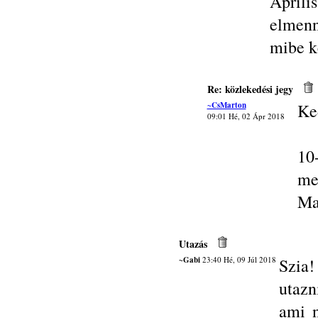
Ápril
elmenn
mibe k
Re: közlekedési jegy
~CsMarton
Ke
09:01 Hé, 02 Ápr 2018
10
me
Ma
Utazás
~Gabi
23:40 Hé, 09 Júl 2018
Szia
utazn
ami n