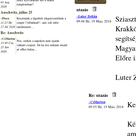
nincs nyitvatartási idő a Mária
03 Aug
templomban!!
2026
utazás
Auschwitz, július 25
~Luter Zoltán
Szias
~Piusz
Köszönjük a lágerbeli idegenvezetőnek a
09:48 Hé, 19 Márc 2018
21:23 Hé,
szuper \"előadását\", ami sok infot
Krak
27 Júl 2026
tartalmazott...
Re: Auschwitz
segíts
~CsMarton
Nos, ezeken a napokon nem igazán
15:49 Csü,
várható csoport. De ha írsz nekünk emailt
Magya
25 Jún
az office kukac...
2026
Előre 
Luter 
Re: utazás
~CsMarton
Ke
09:55 Hé, 19 Márc 2018
Ké
am