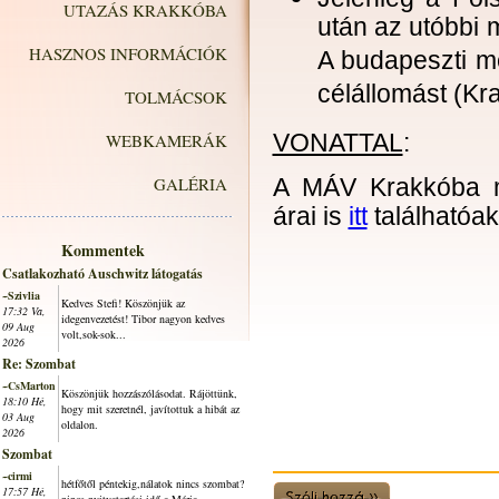
UTAZÁS KRAKKÓBA
után az utóbbi 
HASZNOS INFORMÁCIÓK
A budapeszti m
célállomást (Kra
TOLMÁCSOK
WEBKAMERÁK
VONATTAL
:
GALÉRIA
A MÁV Krakkóba m
árai is
itt
találhatóak
Kommentek
Csatlakozható Auschwitz látogatás
~Szivlia
Kedves Stefi! Köszönjük az
17:32 Va,
idegenvezetést! Tibor nagyon kedves
09 Aug
volt,sok-sok...
2026
Re: Szombat
~CsMarton
Köszönjük hozzászólásodat. Rájöttünk,
18:10 Hé,
hogy mit szeretnél, javítottuk a hibát az
03 Aug
oldalon.
2026
Szombat
~cirmi
hétfőtől péntekig,nálatok nincs szombat?
17:57 Hé,