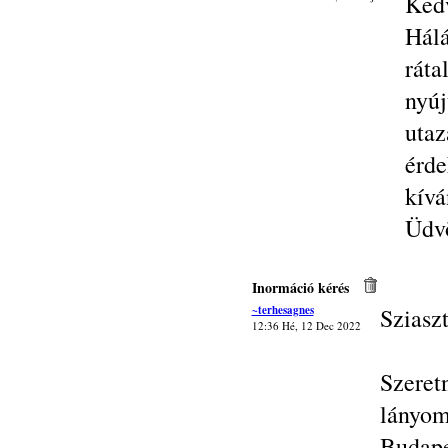
Ked
Hál
rát
nyú
utaz
érde
kívá
Üdvö
Inormáció kérés
~terhesagnes
Sziasz
12:36 Hé, 12 Dec 2022
Szeret
lányom
Budape