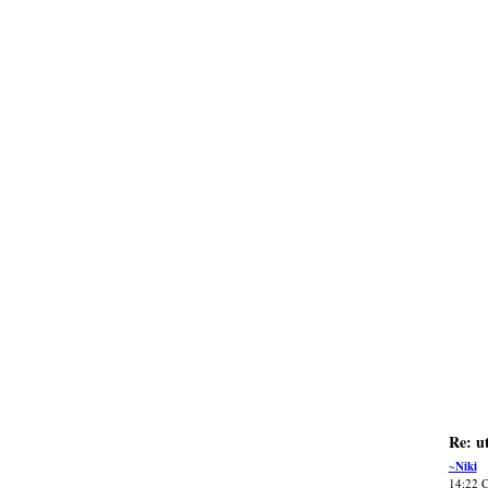
Re: u
~Niki
14:22 C