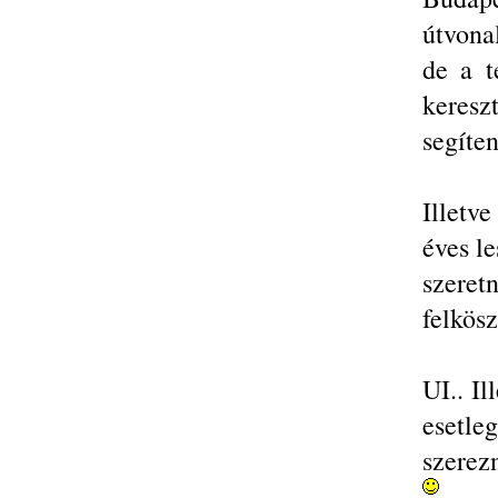
útvona
de a t
keres
segíte
Illetv
éves l
szere
felkösz
UI.. I
esetle
szerez