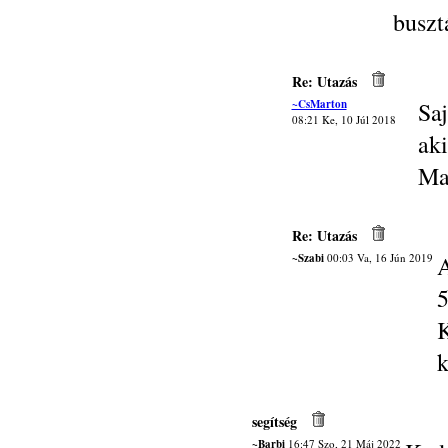
buszt
Re: Utazás
~CsMarton
Saj
08:21 Ke, 10 Júl 2018
ak
Ma
Re: Utazás
~Szabi
00:03 Va, 16 Jún 2019
A
5
K
k
segítség
~Barbi
16:47 Szo, 21 Máj 2022