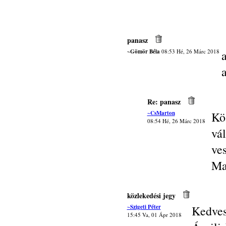
panasz
~Gömör Béla
08:53 Hé, 26 Márc 2018
Re: panasz
~CsMarton
Kö
08:54 Hé, 26 Márc 2018
vá
ves
Ma
közlekedési jegy
~Szigeti Péter
Kedves
15:45 Va, 01 Ápr 2018