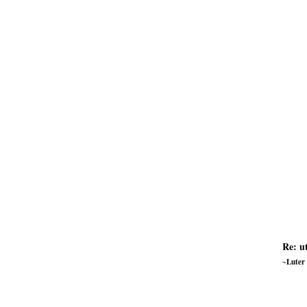
Re: u
~Luter