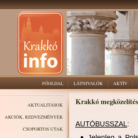
FŐOLDAL
LÁTNIVALÓK
AKTÍV
Krakkó megközelítés
AKTUALITÁSOK
AKCIÓK, KEDVEZMÉNYEK
AUTÓBUSSZAL
:
CSOPORTOS UTAK
Jelenleg a Pol