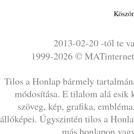
Köszön
2013-02-20 -tól te v
1999-2026 ©
MATinterne
Tilos a Honlap bármely tartalmána
módosítása. E tilalom alá esik
szöveg, kép, grafika, embléma
állóképei. Úgyszintén tilos a Honl
más honlapon vagy