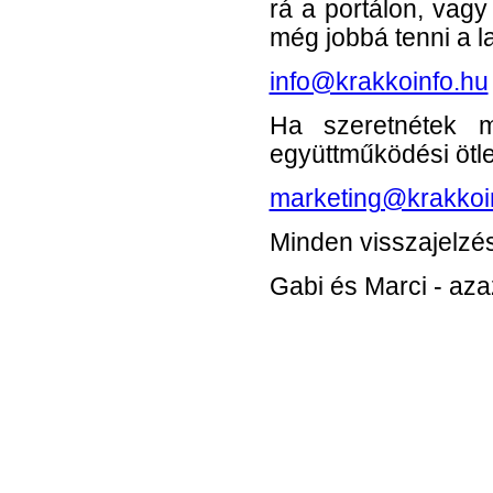
rá a portálon, vag
még jobbá tenni a l
info@krakkoinfo.hu
Ha szeretnétek m
együttműködési ötlet
marketing@krakkoi
Minden visszajelzés
Gabi és Marci - aza