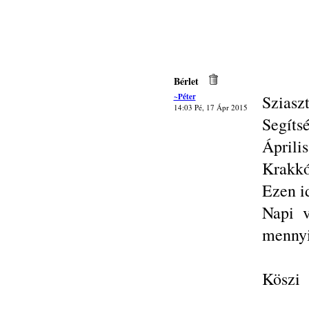
Bérlet
~Péter
Sziasz
14:03 Pé, 17 Ápr 2015
Segíts
Áprili
Krakkó
Ezen i
Napi v
mennyi
Köszi