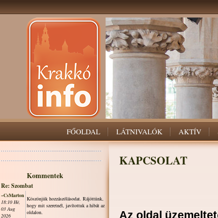
FŐOLDAL
LÁTNIVALÓK
AKTÍV
KAPCSOLAT
Kommentek
Re: Szombat
~CsMarton
Köszönjük hozzászólásodat. Rájöttünk,
18:10 Hé,
hogy mit szeretnél, javítottuk a hibát az
03 Aug
oldalon.
Az oldal üzemeltet
2026