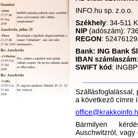
Szombat
INFO.hu sp. z.o.o.
~cirmi
hétfőtől péntekig,nálatok nincs szombat?
17:57 Hé,
nincs nyitvatartási idő a Mária
03 Aug
templomban!!
Székhely
: 34-511 
2026
Auschwitz, július 25
NIP
(adószám): 736
~Piusz
Köszönjük a lágerbeli idegenvezetőnek a
REGON
: 52476129
21:23 Hé,
szuper \"előadását\", ami sok infot
27 Júl 2026
tartalmazott...
Re: Auschwitz
Bank: ING Bank Śl
~CsMarton
IBAN számlaszám
Nos, ezeken a napokon nem igazán
15:49 Csü,
várható csoport. De ha írsz nekünk emailt
25 Jún
SWIFT kód
: INGB
az office kukac...
2026
Re: Auschwitz
_____________
~Csilla
15:05 Csü,
Ó, nagyon sajnálom! Nekünk 20. 21. 22.
25 Jún
lett volna jó.
Szállásfoglalással
2026
a következő címre ír
office@krakkoinfo.
Bármilyen kérdé
Auschwitzról, vagy 