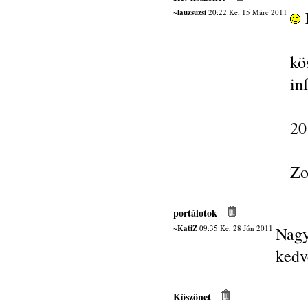
~lauzsuzsi
20:22 Ke, 15 Márc 2011
kö
in
20
Zo
portálotok
~KatiZ
09:35 Ke, 28 Jún 2011
Nag
kedv
Köszönet