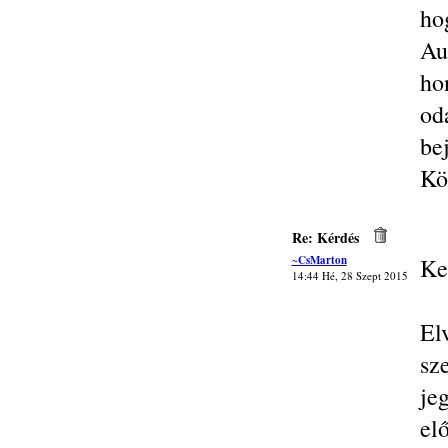
ho
Au
ho
od
be
Kö
Re: Kérdés
~CsMarton
Ke
14:44 Hé, 28 Szept 2015
El
sz
je
elő