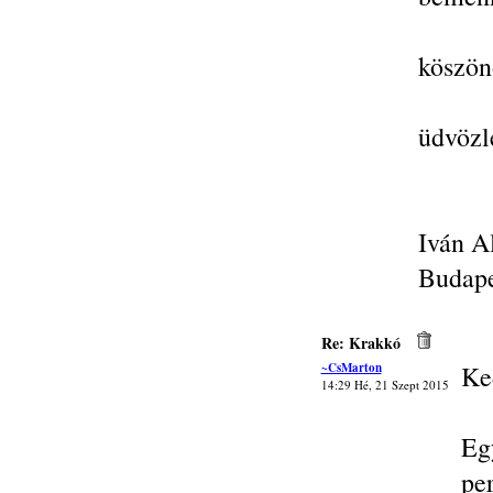
köszön
üdvözl
Iván A
Budape
Re: Krakkó
~CsMarton
Ke
14:29 Hé, 21 Szept 2015
Eg
pe