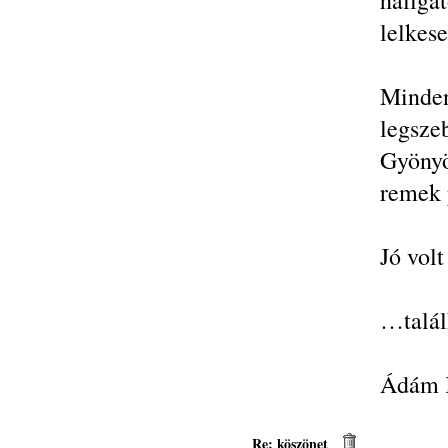
hallg
lelkese
Minde
legsze
Gyönyö
remek 
Jó volt
…talál
Ádám K
Re: köszönet