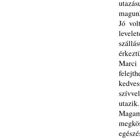
utazá
magunk
Jó vol
levele
száll
érkezt
Marci 
felej
kedves
szívve
utazik.
Maga
megkö
egészés