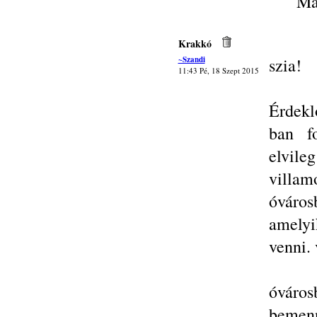
Ma
Krakkó
~Szandi
szia!
11:43 Pé, 18 Szept 2015
Érdekl
ban f
elvil
villa
óváros
amelyi
venni.
óváro
bemenn