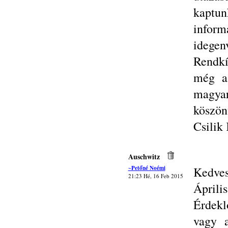
kaptu
inform
idege
Rendkí
még a 
magya
köszön
Csilik 
Auschwitz
~Petőné Noémi
Kedves
21:23 Hé, 16 Feb 2015
Áprili
Érdekl
vagy a