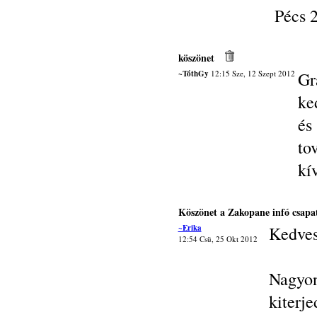
Pécs 2
köszönet
~TóthGy
12:15 Sze, 12 Szept 2012
Gr
ke
és
to
kí
Köszönet a Zakopane infó csapa
~Erika
Kedves
12:54 Csü, 25 Okt 2012
Nagyon
kiterj