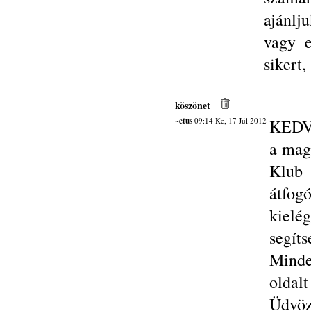
ajánlj
vagy e
sikert
köszönet
~etus
09:14 Ke, 17 Júl 2012
KEDV
a mag
Klub 
átfog
kielé
segíts
Mind
oldalt
Üdvöz