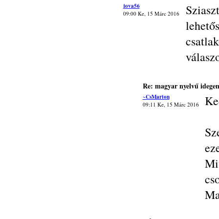
jova56
Sziasz
09:00 Ke, 15 Márc 2016
lehet
csatl
válasz
Re: magyar nyelvű idegen
~CsMarton
Ke
09:11 Ke, 15 Márc 2016
Sz
ez
Mi
cs
Ma