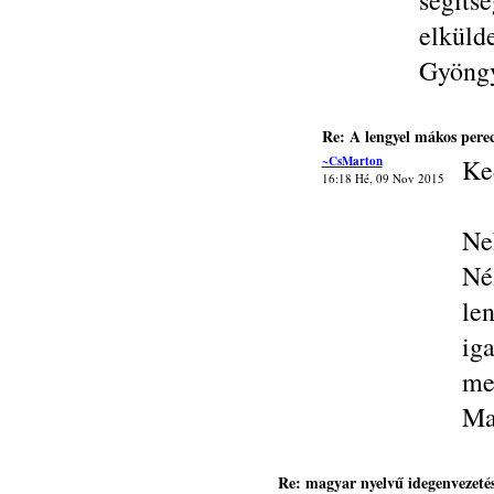
segí
elkül
Gyöng
Re: A lengyel mákos pere
~CsMarton
Ke
16:18 Hé, 09 Nov 2015
Ne
Né
le
ig
mel
Ma
Re: magyar nyelvű idegenvezeté