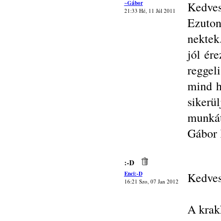
~Gábor
Kedves
21:33 Hé, 11 Júl 2011
Ezuton
nektek
jól ér
reggel
mind h
sikerü
munkát
Gábor 
:-D
Enci:-D
Kedves
16:21 Szo, 07 Jan 2012
A krakk