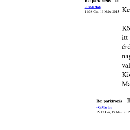
Re: parkírozás
~CsMarton
Ke
11:38 Csü, 19 Márc 2015
Kö
it
ér
na
va
Kös
Ma
Re: parkírozás
~CsMarton
15:17 Csü, 19 Márc 201