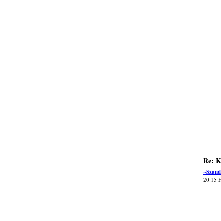
Re: K
~Szand
20:15 H