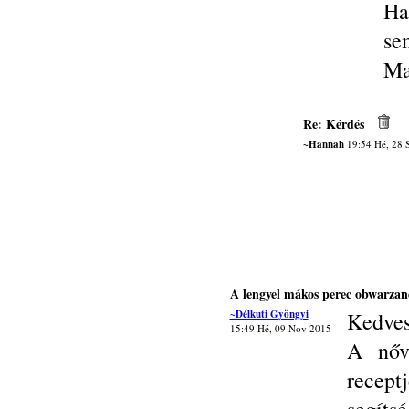
Ha
se
Ma
Re: Kérdés
~Hannah
19:54 Hé, 28 
A lengyel mákos perec obwarzan
~Délkuti Gyöngyi
Kedves
15:49 Hé, 09 Nov 2015
A nőv
recep