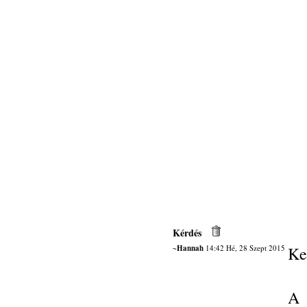
Kérdés
~Hannah
14:42 Hé, 28 Szept 2015
Ke
A 