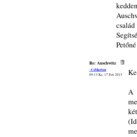
kedde
Auschw
család
Segíts
Petőné
Re: Auschwitz
~CsMarton
Ke
09:13 Ke, 17 Feb 2015
A 
me
ké
(I
me