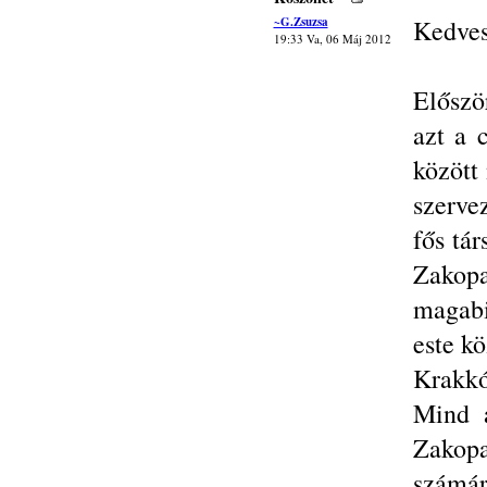
~G.Zsuzsa
Kedves
19:33 Va, 06 Máj 2012
Előszö
azt a 
között
szerve
fős tá
Zakopa
magabi
este kö
Krakkó
Mind a
Zakopa
számá