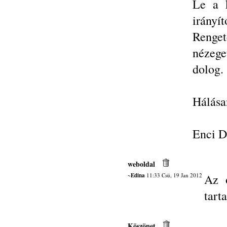
Le a k
irányít
Renge
nézege
dolog.
Hálása
Enci D
weboldal
~Edina
11:33 Csü, 19 Jan 2012
Az o
tart
Köszönet