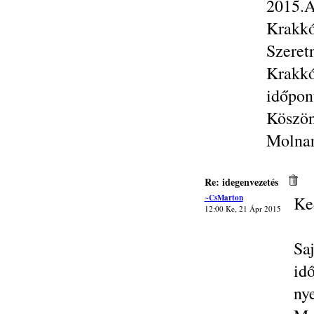
2015.Á
Krakkó
Szeret
Krakkó
időpon
Köszön
Molna
Re: idegenvezetés
~CsMarton
Ke
12:00 Ke, 21 Ápr 2015
Sa
id
ny