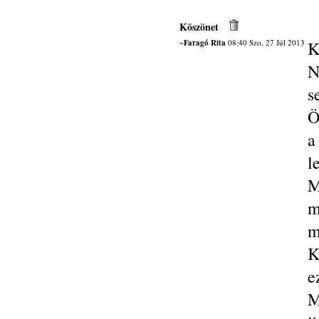
Köszönet
~Faragó Rita
08:40 Szo, 27 Júl 2013
K
N
s
Ö
a
l
M
m
m
K
e
M