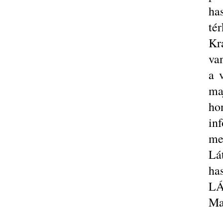
ha
tér
Kr
va
a 
ma
ho
in
me
Lá
ha
LÁ
Ma