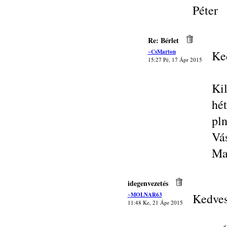
Péter
Re: Bérlet
~CsMarton
Ke
15:27 Pé, 17 Ápr 2015
Ki
hét
pln
Vás
Ma
idegenvezetés
~MOLNAR63
Kedves
11:48 Ke, 21 Ápr 2015