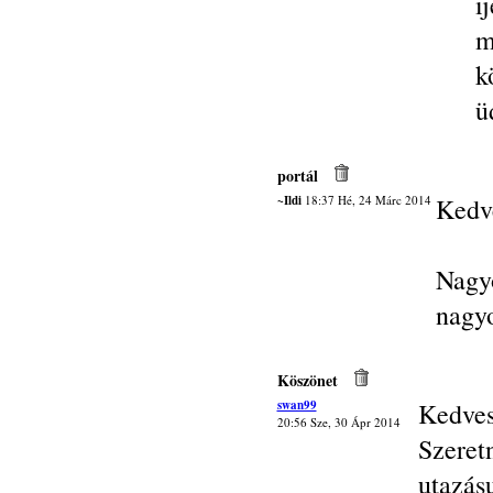
i
m
k
ü
portál
~Ildi
18:37 Hé, 24 Márc 2014
Kedve
Nagyo
nagy
Köszönet
swan99
Kedves
20:56 Sze, 30 Ápr 2014
Szere
utazá