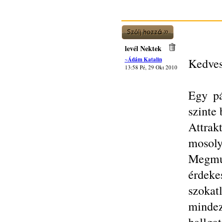
levél Nektek
~Ádám Katalin
Kedves
13:58 Pé, 29 Okt 2010
Egy pá
szinte
Attrak
mosoly
Megmut
érdek
szokat
mindez